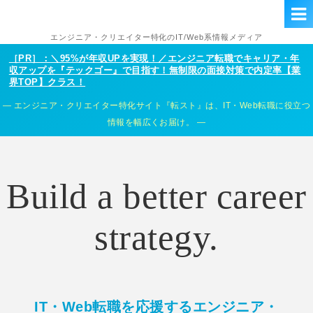
エンジニア・クリエイター特化のIT/Web系情報メディア
［PR］：＼95%が年収UPを実現！／エンジニア転職でキャリア・年
収アップを『テックゴー』で目指す！無制限の面接対策で内定率【業
界TOP】クラス！
エンジニア・クリエイター特化サイト『転スト』は、IT・Web転職に役立つ
情報を幅広くお届け。
Build a better career
strategy.
IT・Web転職を応援するエンジニア・