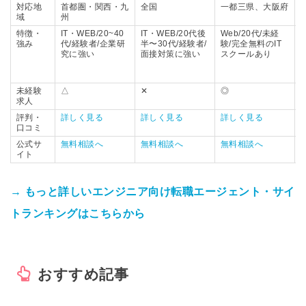
対応地
首都圏・関西・九
全国
一都三県、大阪府
域
州
特徴・
IT・WEB/20~40
IT・WEB/20代後
Web/20代/未経
強み
代/経験者/企業研
半〜30代/経験者/
験/完全無料のIT
究に強い
面接対策に強い
スクールあり
未経験
△
✕
◎
求人
評判・
詳しく見る
詳しく見る
詳しく見る
口コミ
公式サ
無料相談へ
無料相談へ
無料相談へ
イト
→ もっと詳しいエンジニア向け転職エージェント・サイ
トランキングはこちらから
おすすめ記事