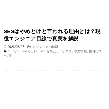
SESはやめとけと言われる理由とは？現
役エンジニア目線で真実を解説
2026/08/07
-
エンジニアの転職
SES
,
SESやめとけ
,
SES辞めたい
,
リスク
,
客先常駐
,
案件ガチ
ャ
,
闇