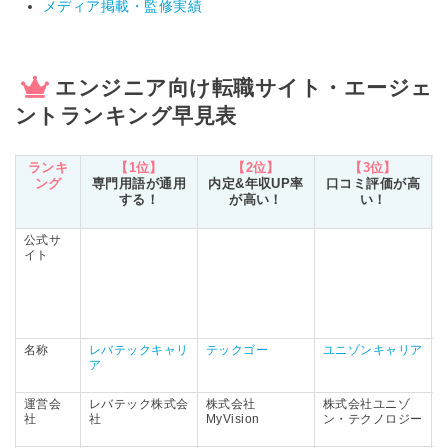
メディア掲載・監修実績
エンジニア向け転職サイト・エージェ
ントランキング早見表
ランキ
【1位】
【2位】
【3位】
ング
専門用語が通用
内定&年収UP率
口コミ評価が高
する！
が高い！
い！
公式サ
イト
名称
レバテックキャリ
テックゴー
ユニゾンキャリア
G
ア
運営会
レバテック株式会
株式会社
株式会社ユニゾ
社
社
MyVision
ン・テクノロジー