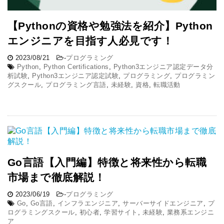
【Pythonの資格や勉強法を紹介】Python
エンジニアを目指す人必見です！
2023/08/21
-
プログラミング
Python
,
Python Certifications
,
Python3エンジニア認定データ分
析試験
,
Python3エンジニア認定試験
,
プログラミング
,
プログラミン
グスクール
,
プログラミング言語
,
未経験
,
資格
,
転職活動
Go言語【入門編】特徴と将来性から転職
市場まで徹底解説！
2023/06/19
-
プログラミング
Go
,
Go言語
,
インフラエンジニア
,
サーバーサイドエンジニア
,
プ
ログラミングスクール
,
初心者
,
学習サイト
,
未経験
,
業務系エンジニ
ア