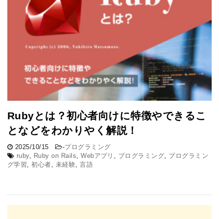
Rubyとは？初心者向けに特徴やできるこ
となどをわかりやく解説！
2025/10/15
-
プログラミング
ruby
,
Ruby on Rails
,
Webアプリ
,
プログラミング
,
プログラミン
グ学習
,
初心者
,
未経験
,
言語