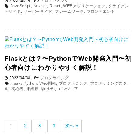
2023/05/14
-
プログラミング
JavaScript
,
Next.js
,
React
,
WEBアプリケーション
,
クライアン
トサイド
,
サーバーサイド
,
フレームワーク
,
フロントエンド
Flaskとは？〜PythonでWeb開発入門〜初
心者向けにわかりやすく解説！
2023/04/08
-
プログラミング
Flask
,
Python
,
Web開発
,
プログラミング
,
プログラミングスクー
ル
,
初心者
,
未経験
,
駆け出しエンジニア
1
2
3
4
次へ »