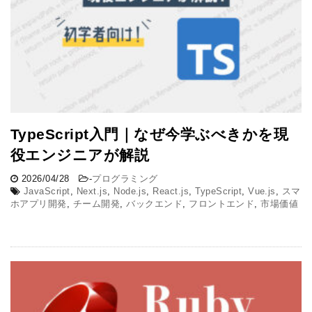
TypeScript入門｜なぜ今学ぶべきかを現
役エンジニアが解説
2026/04/28
-
プログラミング
JavaScript
,
Next.js
,
Node.js
,
React.js
,
TypeScript
,
Vue.js
,
スマ
ホアプリ開発
,
チーム開発
,
バックエンド
,
フロントエンド
,
市場価値