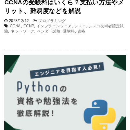
CCNAの受験料はいくら？支払い方法やメ
リット、難易度などを解説
2023/12/12
-
プログラミング
CCNA
,
CCNP
,
インフラエンジニア
,
シスコ
,
シスコ技術者認定試
験
,
ネットワーク
,
ベンダー試験
,
受験料
,
資格