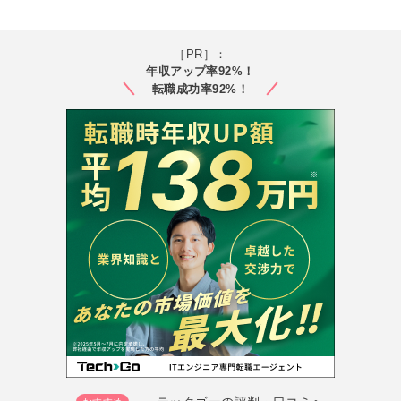
［PR］：
年収アップ率92%！
転職成功率92%！