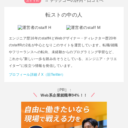
→ テックゴーの評判・口コミへ
転ストの中の人
エンジニア歴16年のstaffHとWebデザイナー・ディレクター歴20年
のstaffRの2名が中心となりこのサイトを運営しています。転職/就職
やフリーランスへの転向、未経験からのプログラミング学習など、
これから”新しい一歩を踏み出そうとしている、エンジニア・クリエ
イター”に役立つ情報を発信しています。
/
プロフィール詳細
X（旧Twitter）
［PR］：
Web系企業就職率94%！！