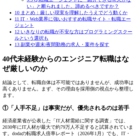
い」と断られました。諦めるべきですか？
10
まとめ：厳しい現実を理解したうえでどう動くか
11
IT・Web業界に強いおすすめ転職サイト・転職エー
ジェント
12
いきなりの転職が不安な方はプログラミングスクー
ルという選択も
13
副業や週末/夜間勤務の求人・案件を探す
40代未経験からのエンジニア転職はな
ぜ厳しいのか
結論として、転職自体は不可能ではありませんが、成功率は
高くありません。まず、その理由を採用側の視点から整理し
ます。
①「人手不足」は事実だが、優先されるのは若手
経済産業省が公表した「IT人材需給に関する調査」では、
2030年にIT人材が最大で約79万人不足すると試算されていま
す。dodaの転職求人倍率レポート（2026年1月）でも、IT・