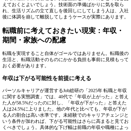
えておくとよいでしょう。技術面の準備ばかりに気を取ら
れ、生活リズムの立て直しを後回しにしてしまう人は、入社
後に体調を崩して離脱してしまうケースが実際にあります。
転職前に考えておきたい現実：年収・
期間・家族への配慮
転職を実現すること自体がゴールではありません。転職後の
生活と、転職活動そのものにかかる負担も事前に見積もって
おく必要があります。
年収は下がる可能性を前提に考える
パーソルキャリアが運営するJob総研の「2025年 転職と年収
に関する実態調査」では、40代で「年収が上がった」と答え
た人が58.5%だったのに対し、「年収が下がった」と答えた
人は24.5%に上りました。他の年代と比べても、年収が下が
る人の割合は高い水準です。未経験でのキャリアチェンジと
いう条件が加われば、下がる可能性はさらに高まると見てお
くべきでしょう。具体的な下げ幅は前職の年収や職種によっ