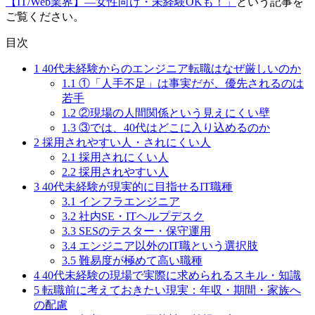
【IT/Web業界】―女性向け・未経験OKも！」
という記事を
ご覧ください。
目次
1
40代未経験からのエンジニア転職はなぜ厳しいのか
1.1
①「人手不足」は事実だが、優先されるのは
若手
1.2
②現場の人間関係という見えにくい壁
1.3
③では、40代はどこに入り込めるのか
2
採用されやすい人・されにくい人
2.1
採用されにくい人
2.2
採用されやすい人
3
40代未経験が現実的に目指せるIT職種
3.1
インフラエンジニア
3.2
社内SE・ITヘルプデスク
3.3
SESのテスター・保守運用
3.4
エンジニア以外のIT職という選択肢
3.5
難易度が極めて高い職種
4
40代未経験の現場で実際に求められるスキル・知識
5
転職前に考えておきたい現実：年収・期間・家族へ
の配慮