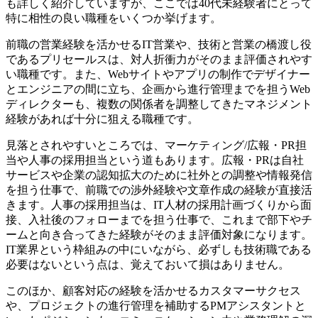
も詳しく紹介していますが、ここでは40代未経験者にとって
特に相性の良い職種をいくつか挙げます。
前職の営業経験を活かせるIT営業や、技術と営業の橋渡し役
であるプリセールスは、対人折衝力がそのまま評価されやす
い職種です。また、Webサイトやアプリの制作でデザイナー
とエンジニアの間に立ち、企画から進行管理までを担うWeb
ディレクターも、複数の関係者を調整してきたマネジメント
経験があれば十分に狙える職種です。
見落とされやすいところでは、マーケティング/広報・PR担
当や人事の採用担当という道もあります。広報・PRは自社
サービスや企業の認知拡大のために社外との調整や情報発信
を担う仕事で、前職での渉外経験や文章作成の経験が直接活
きます。人事の採用担当は、IT人材の採用計画づくりから面
接、入社後のフォローまでを担う仕事で、これまで部下やチ
ームと向き合ってきた経験がそのまま評価対象になります。
IT業界という枠組みの中にいながら、必ずしも技術職である
必要はないという点は、覚えておいて損はありません。
このほか、顧客対応の経験を活かせるカスタマーサクセス
や、プロジェクトの進行管理を補助するPMアシスタントと