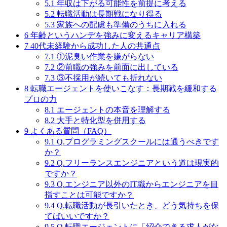
5.1
年収は下がる可能性を前提に考える
5.2
転職活動は長期戦になり得る
5.3
家族への配慮も準備のうちに入れる
6
年齢というハンデを強みに変えるキャリア構築
7
40代未経験から成功した人の共通点
7.1
①泥臭い作業を嫌がらない
7.2
②前職の強みを前面に出している
7.3
③不採用が続いても折れない
8
転職エージェントを使いこなす：長期戦を緩和する
プロの力
8.1
エージェントの本音を理解する
8.2
大手と特化型を併用する
9
よくある質問（FAQ）
9.1
Q.プログラミングスクールには通うべきです
か？
9.2
Q.フリーランスエンジニアという道は現実的
ですか？
9.3
Q.エンジニア以外のIT職からエンジニアを目
指すことは可能ですか？
9.4
Q.転職活動が長引いたとき、どう気持ちを保
てばいいですか？
9.5
Q.転職エージェントに「紹介できる求人がな