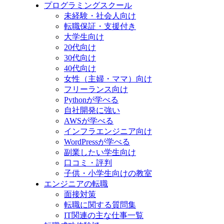
プログラミングスクール
未経験・社会人向け
転職保証・支援付き
大学生向け
20代向け
30代向け
40代向け
女性（主婦・ママ）向け
フリーランス向け
Pythonが学べる
自社開発に強い
AWSが学べる
インフラエンジニア向け
WordPressが学べる
副業したい学生向け
口コミ・評判
子供・小学生向けの教室
エンジニアの転職
面接対策
転職に関する質問集
IT関連の主な仕事一覧