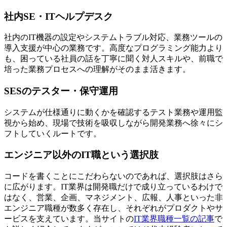
社内SE・ITヘルプデスク
社内のIT機器の設定やシステムトラブル対応、業務ツールの
導入支援が中心の業務です。高度なプログラミング能力より
も、困っている社員の話を丁寧に聞く対人スキルや、前職で
培った業務プロセスへの理解がそのまま活きます。
SESのテスター・保守運用
システムが仕様通りに動くかを確認するテスト業務や運用監
視から始め、現場で技術を吸収しながら開発業務へ徐々にシ
フトしていくルートです。
エンジニア以外のIT職という選択肢
コードを書くことにこだわらないのであれば、選択肢はさら
に広がります。IT業界は開発職だけで成り立っているわけで
はなく、営業、企画、マネジメント、広報、人事といった非
エンジニア職種が数多く存在し、それぞれがプロダクトやサ
ービスを支えています。当サイトの
IT業界職種一覧の記事
で