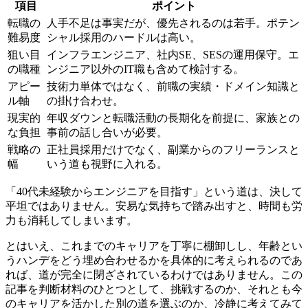
項目
ポイント
転職の
人手不足は事実だが、優先されるのは若手。ポテン
難易度
シャル採用のハードルは高い。
狙い目
インフラエンジニア、社内SE、SESの運用保守。エ
の職種
ンジニア以外のIT職も含めて検討する。
アピー
技術力単体ではなく、前職の実績・ドメイン知識と
ル軸
の掛け合わせ。
現実的
年収ダウンと転職活動の長期化を前提に、家族との
な負担
事前の話し合いが必要。
戦略の
正社員採用だけでなく、副業からのフリーランスと
幅
いう道も視野に入れる。
「40代未経験からエンジニアを目指す」という道は、決して
平坦ではありません。安易な気持ちで踏み出すと、時間も労
力も消耗してしまいます。
とはいえ、これまでのキャリアを丁寧に棚卸しし、年齢とい
うハンデをどう埋め合わせるかを具体的に考えられるのであ
れば、道が完全に閉ざされているわけではありません。この
記事を判断材料のひとつとして、挑戦するのか、それとも今
のキャリアを活かした別の道を選ぶのか、冷静に考えてみて