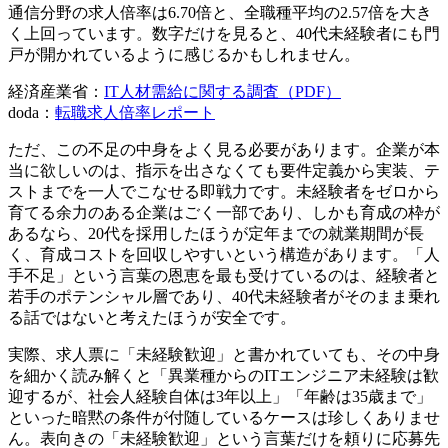
通信分野の求人倍率は6.70倍と、全職種平均の2.57倍を大き
く上回っています。数字だけを見ると、40代未経験者にも門
戸が開かれているように感じるかもしれません。
経済産業省：
IT人材需給に関する調査（PDF）
doda：
転職求人倍率レポート
ただ、この不足の中身をよく見る必要があります。企業が本
当に欲しいのは、指示を出さなくても要件定義から実装、テ
ストまでを一人でこなせる即戦力です。未経験者をゼロから
育てる余力のある企業はごく一部であり、しかも育成の枠が
あるなら、20代を採用したほうが定年までの就業期間が長
く、育成コストを回収しやすいという構造があります。「人
手不足」という言葉の恩恵を最も受けているのは、経験者と
若手のポテンシャル層であり、40代未経験者がそのまま乗れ
る話ではないと考えたほうが安全です。
実際、求人票に「未経験歓迎」と書かれていても、その中身
を細かく読み解くと「異業種からのITエンジニア未経験は歓
迎するが、社会人経験自体は3年以上」「年齢は35歳まで」
といった暗黙の条件が付随しているケースは珍しくありませ
ん。表向きの「未経験歓迎」という言葉だけを頼りに応募先