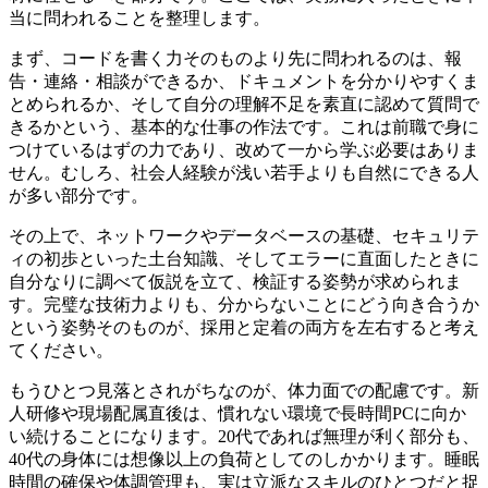
当に問われることを整理します。
まず、コードを書く力そのものより先に問われるのは、報
告・連絡・相談ができるか、ドキュメントを分かりやすくま
とめられるか、そして自分の理解不足を素直に認めて質問で
きるかという、基本的な仕事の作法です。これは前職で身に
つけているはずの力であり、改めて一から学ぶ必要はありま
せん。むしろ、社会人経験が浅い若手よりも自然にできる人
が多い部分です。
その上で、ネットワークやデータベースの基礎、セキュリテ
ィの初歩といった土台知識、そしてエラーに直面したときに
自分なりに調べて仮説を立て、検証する姿勢が求められま
す。完璧な技術力よりも、分からないことにどう向き合うか
という姿勢そのものが、採用と定着の両方を左右すると考え
てください。
もうひとつ見落とされがちなのが、体力面での配慮です。新
人研修や現場配属直後は、慣れない環境で長時間PCに向か
い続けることになります。20代であれば無理が利く部分も、
40代の身体には想像以上の負荷としてのしかかります。睡眠
時間の確保や体調管理も、実は立派なスキルのひとつだと捉