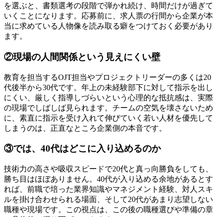
を選ぶと、書類選考の段階で弾かれ続け、時間だけが過ぎて
いくことになります。応募前に、求人票の行間から企業が本
当に求めている人物像を読み取る癖をつけておく必要があり
ます。
②現場の人間関係という見えにくい壁
教育を担当するOJT担当やプロジェクトリーダーの多くは20
代後半から30代です。年上の未経験部下に対して指示を出し
にくい、厳しく指導しづらいという心理的な抵抗感は、実際
の現場でしばしば見られます。チームの空気を壊さないため
に、素直に指示を受け入れて伸びていく若い人材を優先して
しまうのは、正直なところ企業側の本音です。
③では、40代はどこに入り込めるのか
技術力の高さや吸収スピードで20代と真っ向勝負をしても、
勝ち目はほぼありません。40代が入り込める余地があるとす
れば、前職で培った業界知識やマネジメント経験、対人スキ
ルを掛け合わせられる場面、そして20代があまり志望しない
職種や現場です。この視点は、この後の職種選びや準備の章