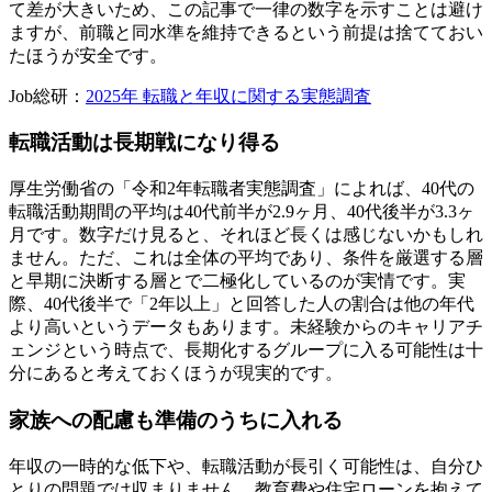
て差が大きいため、この記事で一律の数字を示すことは避け
ますが、前職と同水準を維持できるという前提は捨てておい
たほうが安全です。
Job総研：
2025年 転職と年収に関する実態調査
転職活動は長期戦になり得る
厚生労働省の「令和2年転職者実態調査」によれば、40代の
転職活動期間の平均は40代前半が2.9ヶ月、40代後半が3.3ヶ
月です。数字だけ見ると、それほど長くは感じないかもしれ
ません。ただ、これは全体の平均であり、条件を厳選する層
と早期に決断する層とで二極化しているのが実情です。実
際、40代後半で「2年以上」と回答した人の割合は他の年代
より高いというデータもあります。未経験からのキャリアチ
ェンジという時点で、長期化するグループに入る可能性は十
分にあると考えておくほうが現実的です。
家族への配慮も準備のうちに入れる
年収の一時的な低下や、転職活動が長引く可能性は、自分ひ
とりの問題では収まりません。教育費や住宅ローンを抱えて