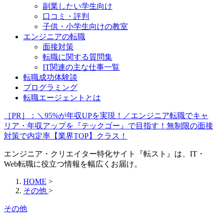
副業したい学生向け
口コミ・評判
子供・小学生向けの教室
エンジニアの転職
面接対策
転職に関する質問集
IT関連の主な仕事一覧
転職成功体験談
プログラミング
転職エージェントとは
［PR］：＼95%が年収UPを実現！／エンジニア転職でキャ
リア・年収アップを『テックゴー』で目指す！無制限の面接
対策で内定率【業界TOP】クラス！
エンジニア・クリエイター特化サイト『転スト』は、IT・
Web転職に役立つ情報を幅広くお届け。
HOME
>
その他
>
その他