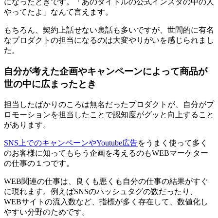
になったときです。「あのタイトルの公式インスタの中の人
やってたよ」なんて言えます。
もちろん、契約上話せない裏話も多いですが、
世間的に有名
なプロダクトの担当になる
のは大変やりがいを感じられまし
た。
自分が考えた企画やキャンペーンによって商品が
世の中に広まったとき
担当したばかりのころは無名だったプロダクトが、自分がプ
ロモーションを担当したことで認知度がグッと向上すること
があります。
SNS上でのキャンペーンやYoutube広告
をうまく使って
多く
のお客様に知ってもらう企画を考える
のもWEBマーケター
の仕事の１つです。
WEB関連の仕事は、良くも悪くも自分の
仕事の結果がすぐ
に現れます。
例えばSNSのハッシュタグの数だったり、
WEBサイトの流入数など、指標が多く存在して、数値化し
やすい分野のためです。