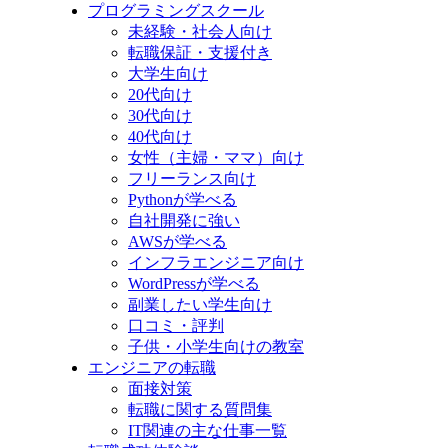
プログラミングスクール
未経験・社会人向け
転職保証・支援付き
大学生向け
20代向け
30代向け
40代向け
女性（主婦・ママ）向け
フリーランス向け
Pythonが学べる
自社開発に強い
AWSが学べる
インフラエンジニア向け
WordPressが学べる
副業したい学生向け
口コミ・評判
子供・小学生向けの教室
エンジニアの転職
面接対策
転職に関する質問集
IT関連の主な仕事一覧