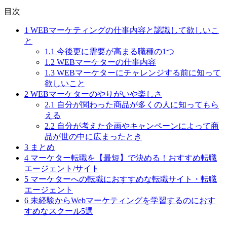
目次
1
WEBマーケティングの仕事内容と認識して欲しいこ
と
1.1
今後更に需要が高まる職種の1つ
1.2
WEBマーケターの仕事内容
1.3
WEBマーケターにチャレンジする前に知って
欲しいこと
2
WEBマーケターのやりがいや楽しさ
2.1
自分が関わった商品が多くの人に知ってもら
える
2.2
自分が考えた企画やキャンペーンによって商
品が世の中に広まったとき
3
まとめ
4
マーケター転職を【最短】で決める！おすすめ転職
エージェント/サイト
5
マーケターへの転職におすすめな転職サイト・転職
エージェント
6
未経験からWebマーケティングを学習するのにおす
すめなスクール5選