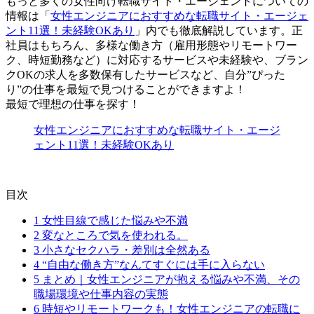
もっと多くの女性向け転職サイト・エージェントについての
情報は「
女性エンジニアにおすすめな転職サイト・エージェ
ント11選！未経験OKあり
」内でも徹底解説しています。正
社員はもちろん、多様な働き方（雇用形態やリモートワー
ク、時短勤務など）に対応するサービスや未経験や、ブラン
クOKの求人を多数保有したサービスなど、自分”ぴった
り”の仕事を最短で見つけることができますよ！
最短で理想の仕事を探す！
女性エンジニアにおすすめな転職サイト・エージ
ェント11選！未経験OKあり
目次
1
女性目線で感じた悩みや不満
2
変なところで気を使われる。
3
小さなセクハラ・差別は全然ある
4
“自由な働き方”なんてすぐには手に入らない
5
まとめ｜女性エンジニアが抱える悩みや不満、その
職場環境や仕事内容の実態
6
時短やリモートワークも！女性エンジニアの転職に