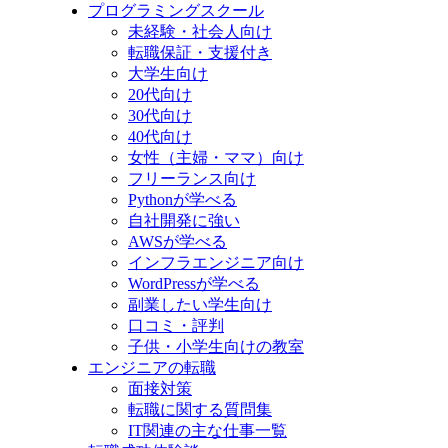
プログラミングスクール
未経験・社会人向け
転職保証・支援付き
大学生向け
20代向け
30代向け
40代向け
女性（主婦・ママ）向け
フリーランス向け
Pythonが学べる
自社開発に強い
AWSが学べる
インフラエンジニア向け
WordPressが学べる
副業したい学生向け
口コミ・評判
子供・小学生向けの教室
エンジニアの転職
面接対策
転職に関する質問集
IT関連の主な仕事一覧