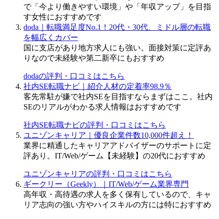
で「今より働きやすい環境」や「年収アップ」を目指
す女性におすすめです
doda｜転職満足度No.1！20代・30代、ミドル層の転職
を幅広くカバー
国に支店があり地方求人にも強い。面接対策に定評あ
りなので未経験や第二新卒にもおすすめ
dodaの評判・口コミはこちら
社内SE転職ナビ｜紹介人材の定着率98.9％
客先常駐が嫌で社内SEを目指すならまずはここ。社内
SEのリアルがわかる求人情報はおすすめです
社内SE転職ナビの評判・口コミはこちら
ユニゾンキャリア｜優良企業件数10,000件超え！
業界に精通したキャリアアドバイザーのサポートに定
評あり。IT/Web/ゲーム【未経験】の20代におすすめ
ユニゾンキャリアの評判・口コミはこちら
ギークリー（Geekly）｜IT/Web/ゲーム業界専門
高年収・高待遇の求人を多く保有しているので、キャ
リア志向の強い方やハイスキルの方には特におすすめ