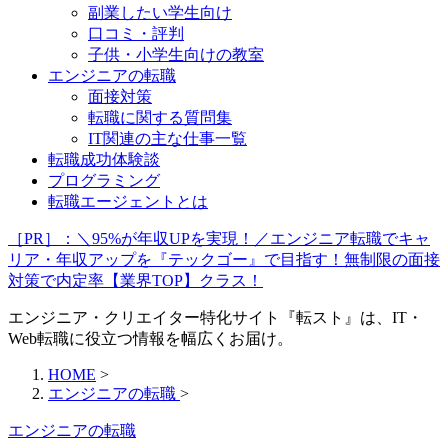
副業したい学生向け
口コミ・評判
子供・小学生向けの教室
エンジニアの転職
面接対策
転職に関する質問集
IT関連の主な仕事一覧
転職成功体験談
プログラミング
転職エージェントとは
［PR］：＼95%が年収UPを実現！／エンジニア転職でキャ
リア・年収アップを『テックゴー』で目指す！無制限の面接
対策で内定率【業界TOP】クラス！
エンジニア・クリエイター特化サイト『転スト』は、IT・
Web転職に役立つ情報を幅広くお届け。
HOME
>
エンジニアの転職
>
エンジニアの転職