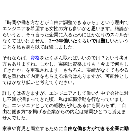
「時間や働き方などが自由に調整できるから」という理由で
エンジニアを希望する女性の方も多いかと思います。結論か
らいうと、そう言った企業に入るためにはかなりのスキルが
なくてはいけません。
2〜3年働いたくらいでは難しい
という
ことを私も身を以て経験しました。
それならば、
資格
をたくさん取ればいいのでは？という考え
方もありますね。しかし、実際は
資格よりも「今まで何をし
てきたか」を重視
されます。もちろん、実績がなくてもやる
気を買われて内定をもらえる場合はありますが、可能性とし
てはかなり低いと考えてください。
詳しくは省きますが、エンジニアとして働いた中で会社に対
し不満が溜まってきた頃、私は転職活動を行なっていまし
た。エンジニアとしての経験が少しあるにも関わらず、”自
由な働き方”を掲げる企業からの内定は結局ひとつも貰えま
せんでした。
家事や育児と両立するために
自由な働き方ができる企業に勤