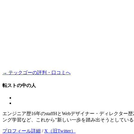
→ テックゴーの評判・口コミへ
転ストの中の人
エンジニア歴16年のstaffHとWebデザイナー・ディレクタ
ング学習など、これから”新しい一歩を踏み出そうとしている
プロフィール詳細
/
X（旧Twitter）