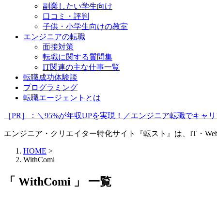
副業したい学生向け
口コミ・評判
子供・小学生向けの教室
エンジニアの転職
面接対策
転職に関する質問集
IT関連の主な仕事一覧
転職成功体験談
プログラミング
転職エージェントとは
［PR］：＼95%が年収UPを実現！／エンジニア転職でキ
エンジニア・クリエイター特化サイト『転スト』は、IT・W
HOME
>
WithComi
「 WithComi 」 一覧