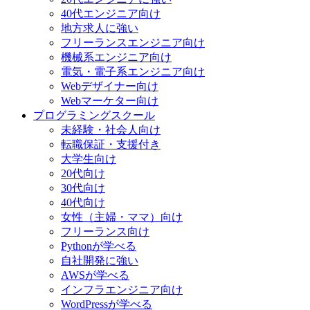
40代エンジニア向け
地方求人に強い
フリーランスエンジニア向け
機械系エンジニア向け
電気・電子系エンジニア向け
Webデザイナー向け
Webマーケター向け
プログラミングスクール
未経験・社会人向け
転職保証・支援付き
大学生向け
20代向け
30代向け
40代向け
女性（主婦・ママ）向け
フリーランス向け
Pythonが学べる
自社開発に強い
AWSが学べる
インフラエンジニア向け
WordPressが学べる