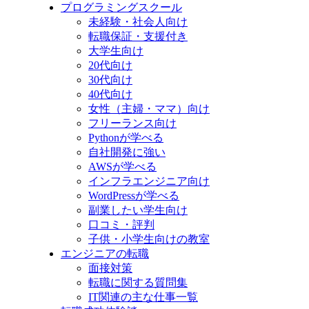
プログラミングスクール
未経験・社会人向け
転職保証・支援付き
大学生向け
20代向け
30代向け
40代向け
女性（主婦・ママ）向け
フリーランス向け
Pythonが学べる
自社開発に強い
AWSが学べる
インフラエンジニア向け
WordPressが学べる
副業したい学生向け
口コミ・評判
子供・小学生向けの教室
エンジニアの転職
面接対策
転職に関する質問集
IT関連の主な仕事一覧