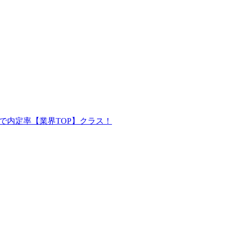
で内定率【業界TOP】クラス！