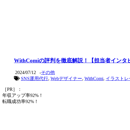
WithComiの評判を徹底解説！【担当者イ
2024/07/12
-
その他
SNS運用代行
,
Webデザイナー
,
WithComi
,
イラストレ
［PR］：
年収アップ率92%！
転職成功率92%！