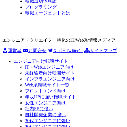
転職成功体験談
プログラミング
転職エージェントとは
エンジニア・クリエイター特化のIT/Web系情報メディア
運営者
お問合せ
X（旧Twitter）
サイトマップ
エンジニア向け転職サイト
IT・Webエンジニア向け
未経験者向け転職サイト
インフラエンジニア向け
Web系転職サイト一覧
フロントエンド向け
年収UPに強い転職サイト
女性エンジニア向け
社内SEに強い
自社開発企業に強い
30代エンジニアに強い
20代エンジニアに強い