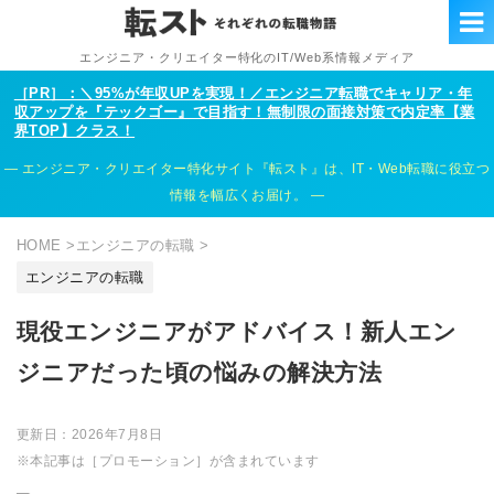
エンジニア・クリエイター特化のIT/Web系情報メディア
［PR］：＼95%が年収UPを実現！／エンジニア転職でキャリア・年
収アップを『テックゴー』で目指す！無制限の面接対策で内定率【業
界TOP】クラス！
エンジニア・クリエイター特化サイト『転スト』は、IT・Web転職に役立つ
情報を幅広くお届け。
HOME
>
エンジニアの転職
>
エンジニアの転職
現役エンジニアがアドバイス！新人エン
ジニアだった頃の悩みの解決方法
更新日：
2026年7月8日
※本記事は［プロモーション］が含まれています