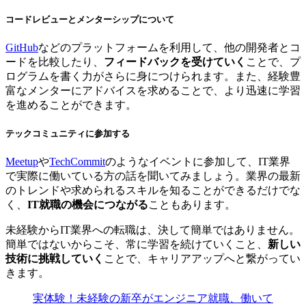
コードレビューとメンターシップについて
GitHub
などのプラットフォームを利用して、他の開発者とコ
ードを比較したり、
フィードバックを受けていく
ことで、プ
ログラムを書く力がさらに身につけられます。また、経験豊
富なメンターにアドバイスを求めることで、より迅速に学習
を進めることができます。
テックコミュニティに参加する
Meetup
や
TechCommit
のようなイベントに参加して、IT業界
で実際に働いている方の話を聞いてみましょう。業界の最新
のトレンドや求められるスキルを知ることができるだけでな
く、
IT就職の機会につながる
こともあります。
未経験からIT業界への転職は、決して簡単ではありません。
簡単ではないからこそ、常に学習を続けていくこと、
新しい
技術に挑戦していく
ことで、キャリアアップへと繋がってい
きます。
実体験！未経験の新卒がエンジニア就職、働いて