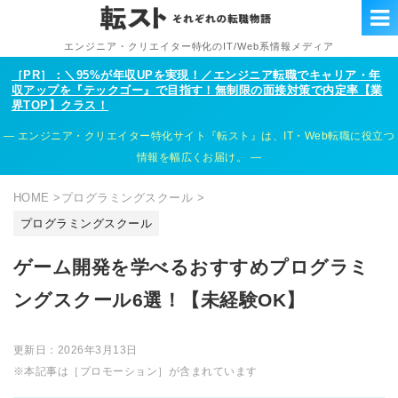
エンジニア・クリエイター特化のIT/Web系情報メディア
［PR］：＼95%が年収UPを実現！／エンジニア転職でキャリア・年
収アップを『テックゴー』で目指す！無制限の面接対策で内定率【業
界TOP】クラス！
エンジニア・クリエイター特化サイト『転スト』は、IT・Web転職に役立つ
情報を幅広くお届け。
HOME
>
プログラミングスクール
>
プログラミングスクール
ゲーム開発を学べるおすすめプログラミ
ングスクール6選！【未経験OK】
更新日：
2026年3月13日
※本記事は［プロモーション］が含まれています