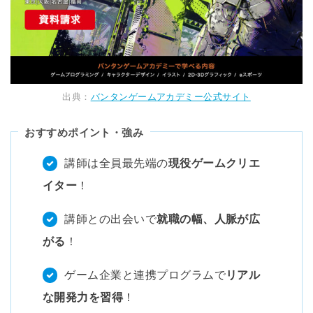
出典：
バンタンゲームアカデミー公式サイト
おすすめポイント・強み
講師は全員最先端の
現役ゲームクリエ
イター
！
講師との出会いで
就職の幅、⼈脈が広
がる
！
ゲーム企業と連携プログラムで
リアル
な開発力を習得
！