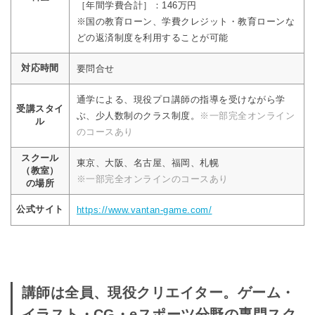
［年間学費合計］：146万円
※国の教育ローン、学費クレジット・教育ローンな
どの返済制度を利用することが可能
対応時間
要問合せ
通学による、現役プロ講師の指導を受けながら学
受講スタイ
ぶ、少人数制のクラス制度。
※一部完全オンライン
ル
のコースあり
スクール
東京、大阪、名古屋、福岡、札幌
（教室）
※一部完全オンラインのコースあり
の場所
公式サイト
https://www.vantan-game.com/
講師は全員、現役クリエイター。ゲーム・
イラスト・CG・eスポーツ分野の専門スク