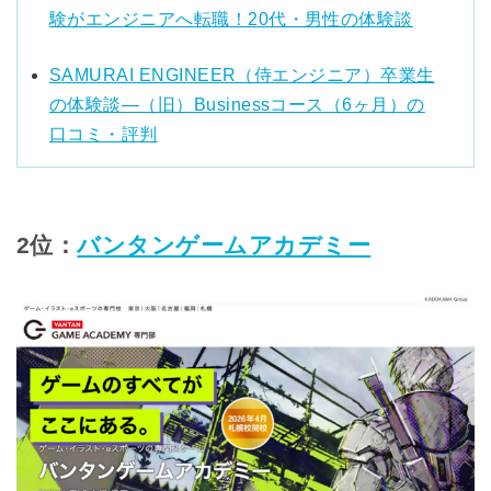
験がエンジニアへ転職！20代・男性の体験談
SAMURAI ENGINEER（侍エンジニア）卒業生
の体験談―（旧）Businessコース（6ヶ月）の
口コミ・評判
2位：
バンタンゲームアカデミー