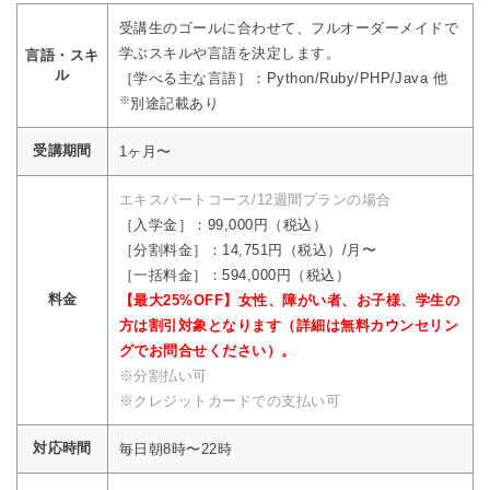
受講生のゴールに合わせて、フルオーダーメイドで
学ぶスキルや言語を決定します。
言語・スキ
ル
［学べる主な言語］：Python/Ruby/PHP/Java 他
※
別途記載あり
受講期間
1ヶ月〜
エキスパートコース/12週間プランの場合
［入学金］：99,000円（税込）
［分割料金］：14,751円（税込）/月〜
［一括料金］：594,000円（税込）
料金
【最大25%OFF】女性、障がい者、お子様、学生の
方は割引対象となります（詳細は無料カウンセリン
グでお問合せください）。
※分割払い可
※クレジットカードでの支払い可
対応時間
毎日朝8時〜22時