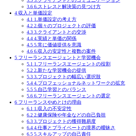
3.5
5.クライアントとのコミュニケーション
3.6
6.ストレスと解決策の見つけ方
4
収入と単価設定
4.1
1.単価設定の考え方
4.2
2.個々のプロジェクトの評価
4.3
3.クライアントとの交渉
4.4
4.実績と単価の関係
4.5
5.常に価値提供を意識
4.6
6.収入の安定性と複数の案件
5
フリーランスエージェントと学習機会
5.1
1.フリーランスエージェントの役割
5.2
2.新たな学習機会の提供
5.3
3.プロジェクトの幅広い選択肢
5.4
4.プロフェッショナルネットワークの拡充
5.5
5.自己学習とのバランス
5.6
6.フリーランスエージェントの選定
6
フリーランスやめとけの理由
6.1
1.収入の不安定性
6.2
2.健康保険や年金などの自己負担
6.3
3.プロジェクトの獲得難易度
6.4
4.仕事とプライベートの境界の曖昧さ
6.5
5.スキルアップの自己責任