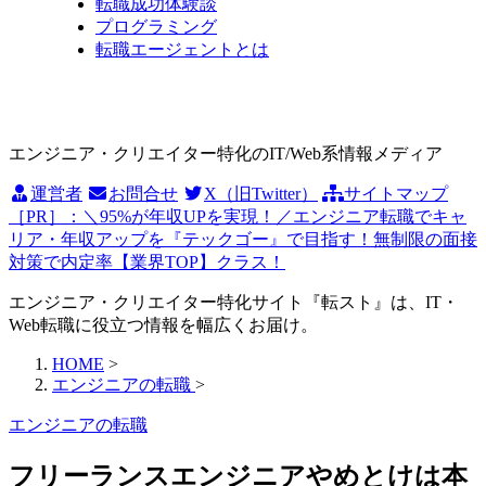
転職成功体験談
プログラミング
転職エージェントとは
エンジニア・クリエイター特化のIT/Web系情報メディア
運営者
お問合せ
X（旧Twitter）
サイトマップ
［PR］：＼95%が年収UPを実現！／エンジニア転職でキャ
リア・年収アップを『テックゴー』で目指す！無制限の面接
対策で内定率【業界TOP】クラス！
エンジニア・クリエイター特化サイト『転スト』は、IT・
Web転職に役立つ情報を幅広くお届け。
HOME
>
エンジニアの転職
>
エンジニアの転職
フリーランスエンジニアやめとけは本