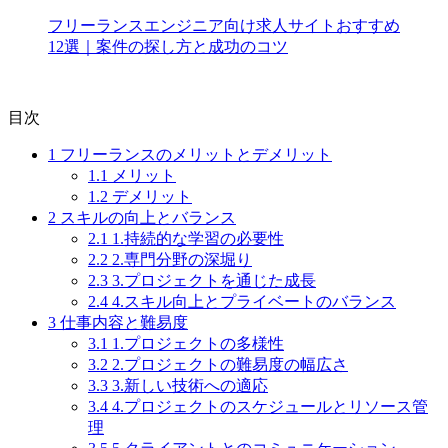
フリーランスエンジニア向け求人サイトおすすめ
12選｜案件の探し方と成功のコツ
目次
1
フリーランスのメリットとデメリット
1.1
メリット
1.2
デメリット
2
スキルの向上とバランス
2.1
1.持続的な学習の必要性
2.2
2.専門分野の深堀り
2.3
3.プロジェクトを通じた成長
2.4
4.スキル向上とプライベートのバランス
3
仕事内容と難易度
3.1
1.プロジェクトの多様性
3.2
2.プロジェクトの難易度の幅広さ
3.3
3.新しい技術への適応
3.4
4.プロジェクトのスケジュールとリソース管
理