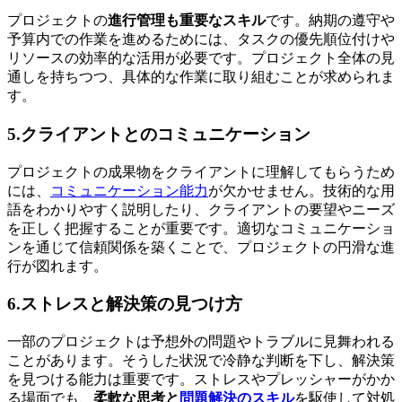
プロジェクトの
進行管理も重要なスキル
です。納期の遵守や
予算内での作業を進めるためには、タスクの優先順位付けや
リソースの効率的な活用が必要です。プロジェクト全体の見
通しを持ちつつ、具体的な作業に取り組むことが求められま
す。
5.クライアントとのコミュニケーション
プロジェクトの成果物をクライアントに理解してもらうため
には、
コミュニケーション能力
が欠かせません。技術的な用
語をわかりやすく説明したり、クライアントの要望やニーズ
を正しく把握することが重要です。適切なコミュニケーショ
ンを通じて
信頼関係を築くことで、プロジェクトの円滑な進
行が図れます。
6.ストレスと解決策の見つけ方
一部のプロジェクトは予想外の問題やトラブルに見舞われる
ことがあります。そうした状況で冷静な判断を下し、解決策
を見つける能力は重要です。ストレスやプレッシャーがかか
る場面でも、
柔軟な思考と
問題解決のスキル
を駆使して対処