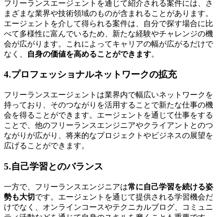
フリーランスエージェントを通じて紹介される案件には、さ
まざまな業界や技術領域のものが含まれることがあります。
エージェントを介して得られる案件は、自分で探す場合に比
べて多様性に富んでいるため、
新たな経験やチャレンジの機
会が広がります。
これによってキャリアの幅が広がるだけで
なく、
自身の価値を高めることができます
。
4.プロフェッショナルネットワークの拡充
フリーランスエージェントは業界内で幅広いネットワークを
持っており、そのつながりを活用することで新たな仕事の機
会を得ることができます。エージェントを通じて仕事をする
ことで、他のフリーランスエンジニアやクライアントとのつ
ながりが広がり、
将来的なプロジェクトやビジネスの展望を
広げることができます。
5.自己学習とのバランス
一方で、フリーランスエンジニアは
常に自己学習を続ける姿
勢も大切
です。エージェントを通じて提供される学習機会だ
けでなく、オンラインコースやテクニカルブログ、コミュニ