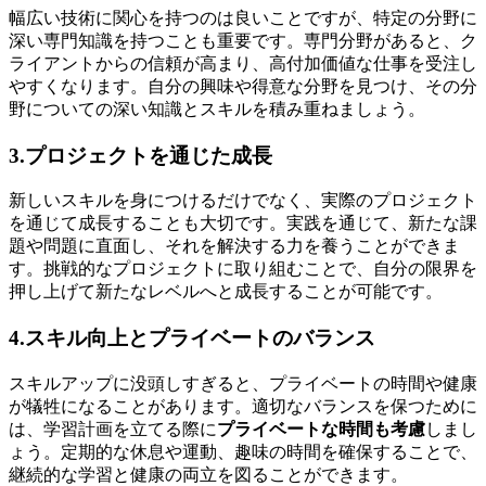
幅広い技術に関心を持つのは良いことですが、特定の分野に
深い専門知識を持つことも重要です。専門分野があると、
ク
ライアントからの信頼が高まり、高付加価値な仕事を受注し
やすくなります。
自分の興味や得意な分野を見つけ、その分
野についての深い知識とスキルを積み重ねましょう。
3.プロジェクトを通じた成長
新しいスキルを身につけるだけでなく、
実際のプロジェクト
を通じて成長することも大切
です。実践を通じて、新たな課
題や問題に直面し、それを解決する力を養うことができま
す。挑戦的なプロジェクトに取り組むことで、自分の限界を
押し上げて新たなレベルへと成長することが可能です。
4.スキル向上とプライベートのバランス
スキルアップに没頭しすぎると、プライベートの時間や健康
が犠牲になることがあります。適切なバランスを保つために
は、学習計画を立てる際に
プライベートな時間も考慮
しまし
ょう。定期的な休息や運動、趣味の時間を確保することで、
継続的な学習と健康の両立を図ることができます。