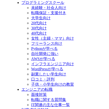
プログラミングスクール
未経験・社会人向け
転職保証・支援付き
大学生向け
20代向け
30代向け
40代向け
女性（主婦・ママ）向け
フリーランス向け
Pythonが学べる
自社開発に強い
AWSが学べる
インフラエンジニア向け
WordPressが学べる
副業したい学生向け
口コミ・評判
子供・小学生向けの教室
エンジニアの転職
面接対策
転職に関する質問集
IT関連の主な仕事一覧