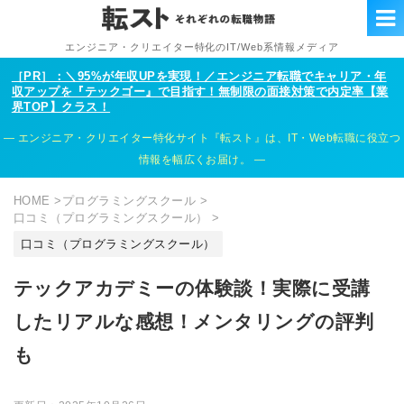
エンジニア・クリエイター特化のIT/Web系情報メディア
［PR］：＼95%が年収UPを実現！／エンジニア転職でキャリア・年
収アップを『テックゴー』で目指す！無制限の面接対策で内定率【業
界TOP】クラス！
エンジニア・クリエイター特化サイト『転スト』は、IT・Web転職に役立つ
情報を幅広くお届け。
HOME
>
プログラミングスクール
>
口コミ（プログラミングスクール）
>
口コミ（プログラミングスクール）
テックアカデミーの体験談！実際に受講
したリアルな感想！メンタリングの評判
も