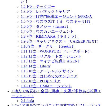
た！
1.2
1位：テックゴー
1.3
2位：レバテックキャリア
1.4
3位：IT専門転職エージェント＠PRO人
1.5
4位：ウズウズIT（旧：ウズキャリIT）
1.6
5位：タメシー（Tamesy）
1.7
6位：ウズカレエージェント
1.8
7位：KIMINARA（キミナラ）
1.9
8位：キャリアネクスト（CAREER NEXT）
1.10
9位：ギークリー（Geekly）
1.11
11位：WORKPORT（ワークポート）
1.12
12位：リクルートエージェント
1.13
13位：マイナビ転職IT AGENT
1.14
14位：Liberty
1.15
10位：アーシャルデザイン
1.16
15位：はじめてのエンジニア
1.17
16位：PITキャリア
1.18
17位：DMMエージェント
2
地方でも安心！全国に拠点・支店が多数ある転職エ
ージェント！
2.1
doda
3
ハイスキルなエンジニアにおすすめ！フリーランス