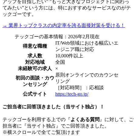
アップを目指したい” ”もっと大きなプロジェクトに関わっ
てみたい”という方には、特に
おすすめなサービスなのがテ
ックゴー
です。
→ 業界トップクラスの内定率を誇る面接対策を受ける！
テックゴーの基本情報：2026年2月現在
IT/Web領域における幅広いエ
得意な職種
ンジニア職に対応
求人数
10,000件以上
対応地域
全国
未経験可の求人
×
原則オンラインでのカウンセ
初回の面談・カウ
リング
ンセリング
［対応時間］：応相談
公式サイト
https://tech-go.jp/
ご担当者に回答頂きました（当サイト独占）！
テックゴーを利用する上での『
よくある質問
』に対して、ご
担当者に『当サイト独占』でご回答頂きました。
※横スクロールで全てご覧頂けます