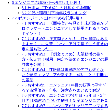
6
エンジニアの職種別平均年収を比較！
6.1
技術系（IT/通信）の職種別平均年収
6.2
20代の職種別平均年収ランキング
7
20代エンジニアにおすすめな記事7選！
7.1
おすすめ1：《面接官から見た》未経験者がプ
ログラマー・エンジニアとして採用される７つの
ポイント！
7.2
おすすめ2：逆質問まとめ！「何か質問はあり
ますか？」に先輩エンジニアは面接でこう答え内
定を勝ち取った！
7.3
おすすめ3：【例文まとめ】志望動機の書き
方・伝え方！採用・内定を決めたエンジニアの履
歴書を公開！
7.4
おすすめ4：IT転職は未経験20代でも遅くな
い？現役エンジニアが教える「成功」と「判断」
の基準
7.5
おすすめ5：エンジニア1年目の転職は早すぎ
る？市場価値・年収・注意点をまとめて解説
7.6
おすすめ6：エンジニアの1年目・3年目・5年
目の目標設定について解説！新卒エンジニア必見
7.7
おすすめ7：エンジニアがキャリアアップする