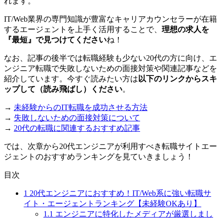
れます。
IT/Web業界の専門知識が豊富なキャリアカウンセラーが在籍
するエージェントを上手く活用することで、
理想の求人を
『最短』で見つけてください
ね！
なお、記事の後半では転職経験も少ない20代の方に向け、エ
ンジニア転職で失敗しないための面接対策や関連記事などを
紹介しています。今すぐ読みたい方は
以下のリンクからスキ
ップして（読み飛ばし）ください
。
→
未経験からのIT転職を成功させる方法
→
失敗しないための面接対策について
→
20代の転職に関連するおすすめ記事
では、次章から20代エンジニアが利用すべき転職サイトエー
ジェントのおすすめランキングを見ていきましょう！
目次
1
20代エンジニアにおすすめ！IT/Web系に強い転職サ
イト・エージェントランキング【未経験OKあり】
1.1
エンジニアに特化したメディアが厳選しまし