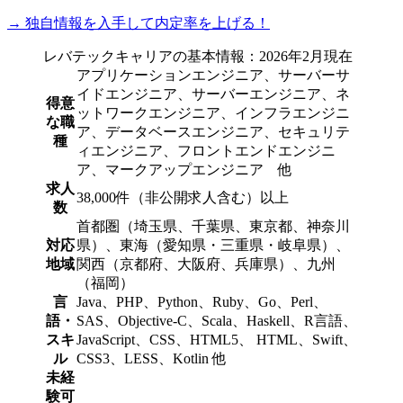
→ 独自情報を入手して内定率を上げる！
レバテックキャリアの基本情報：2026年2月現在
アプリケーションエンジニア、サーバーサ
イドエンジニア、サーバーエンジニア、ネ
得意
ットワークエンジニア、インフラエンジニ
な職
ア、データベースエンジニア、セキュリテ
種
ィエンジニア、フロントエンドエンジニ
ア、マークアップエンジニア 他
求人
38,000件（非公開求人含む）以上
数
首都圏（埼玉県、千葉県、東京都、神奈川
対応
県）、東海（愛知県・三重県・岐阜県）、
地域
関西（京都府、大阪府、兵庫県）、九州
（福岡）
言
Java、PHP、Python、Ruby、Go、Perl、
語・
SAS、Objective-C、Scala、Haskell、R言語、
スキ
JavaScript、CSS、HTML5、 HTML、Swift、
ル
CSS3、LESS、Kotlin 他
未経
験可