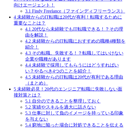
向けエージェント！
3.1
Findy Freelance（ファインディフリーランス）
4
未経験からのIT転職は20代が有利！転職するために
重要なことは？
4.1
20代なら未経験でもIT転職できる！？その理
由を解説！
4.2
未経験からのIT転職におすすめの職種4種類を
紹介！
4.3
その転職、失敗する！？転職してはいけない
企業や職種があります
4.4
未経験で採用してもらうにはどうすればい
い？やるべき4つのことを紹介！
4.5
未経験からのIT転職は20代が有利である理由
（まとめ）
5
未経験必見！20代のエンジニア転職に失敗しない面
接対策とは？
5.1
自分のできることを整理しておく
5.2
実績やスキルを過大に話さない
5.3
仕事に対して負のイメージを持っている印象
を与えない
5.4
窮地に陥った場合に対処できることを伝える