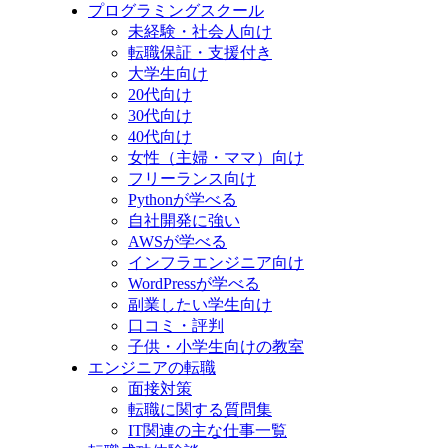
プログラミングスクール
未経験・社会人向け
転職保証・支援付き
大学生向け
20代向け
30代向け
40代向け
女性（主婦・ママ）向け
フリーランス向け
Pythonが学べる
自社開発に強い
AWSが学べる
インフラエンジニア向け
WordPressが学べる
副業したい学生向け
口コミ・評判
子供・小学生向けの教室
エンジニアの転職
面接対策
転職に関する質問集
IT関連の主な仕事一覧