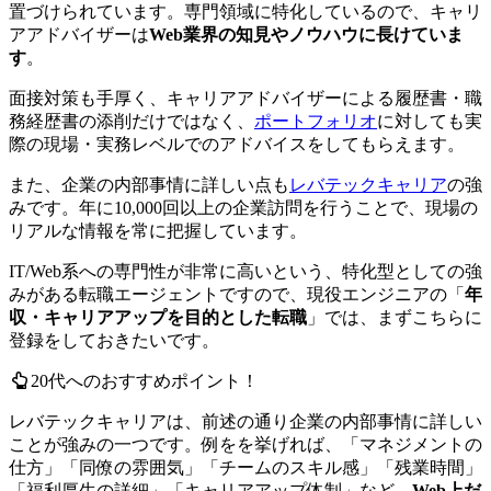
置づけられています。専門領域に特化しているので、キャリ
アアドバイザーは
Web業界の知見やノウハウに長けていま
す
。
面接対策も手厚く、キャリアアドバイザーによる履歴書・職
務経歴書の添削だけではなく、
ポートフォリオ
に対しても実
際の現場・実務レベルでのアドバイスをしてもらえます。
また、企業の内部事情に詳しい点も
レバテックキャリア
の強
みです。年に10,000回以上の企業訪問を行うことで、現場の
リアルな情報を常に把握しています。
IT/Web系への専門性が非常に高いという、特化型としての強
みがある転職エージェントですので、現役エンジニアの「
年
収・キャリアアップを目的とした転職
」では、まずこちらに
登録をしておきたいです。
20代へのおすすめポイント！
レバテックキャリアは、前述の通り
企業の内部事情に詳しい
ことが強みの一つ
です。例をを挙げれば、「マネジメントの
仕方」「同僚の雰囲気」「チームのスキル感」「残業時間」
「福利厚生の詳細」「キャリアアップ体制」など、
Web上だ