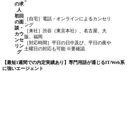
×
の求
人
初回
［自宅］電話・オンラインによるカンセリ
の面
ング
談・
［来社］渋谷（東京本社）、名古屋、大
カウ
阪、福岡
ンセ
［対応時間］平日の日中及び、
平日の夜や
リン
土曜日の対応も可能
※要確認
グ
【最短1週間での内定実績あり】専門用語が通じるIT/Web系
に強いエージェント