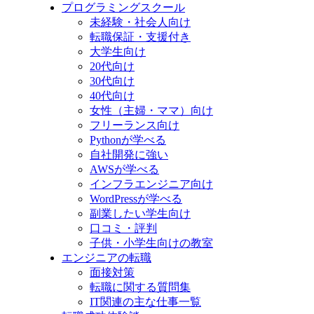
プログラミングスクール
未経験・社会人向け
転職保証・支援付き
大学生向け
20代向け
30代向け
40代向け
女性（主婦・ママ）向け
フリーランス向け
Pythonが学べる
自社開発に強い
AWSが学べる
インフラエンジニア向け
WordPressが学べる
副業したい学生向け
口コミ・評判
子供・小学生向けの教室
エンジニアの転職
面接対策
転職に関する質問集
IT関連の主な仕事一覧