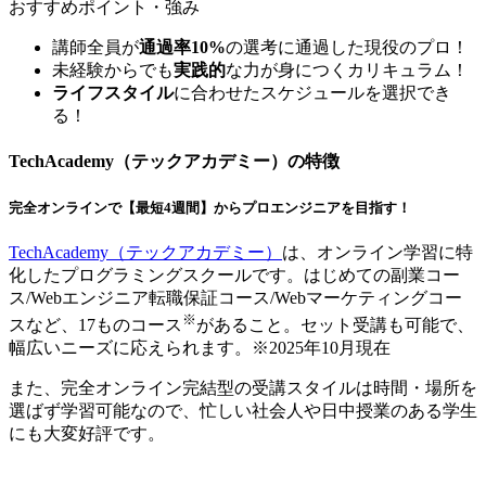
おすすめポイント・強み
講師全員が
通過率10%
の選考に通過した現役のプロ！
未経験からでも
実践的
な力が身につくカリキュラム！
ライフスタイル
に合わせたスケジュールを選択でき
る！
TechAcademy（テックアカデミー）の特徴
完全オンラインで【最短4週間】からプロエンジニアを目指す！
TechAcademy（テックアカデミー）
は、
オンライン学習に特
化
したプログラミングスクールです。はじめての副業コー
ス/Webエンジニア転職保証コース/Webマーケティングコー
※
スなど、17ものコース
があること。セット受講も可能で、
幅広いニーズに応えられます。
※2025年10月現在
また、完全オンライン完結型の受講スタイルは時間・場所を
選ばず学習可能なので、
忙しい社会人や日中授業のある学生
にも大変好評です。