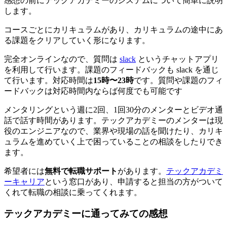
感想の前にテックアカデミーのシステムについて簡単に説明
します。
コースごとにカリキュラムがあり、カリキュラムの途中にあ
る課題をクリアしていく形になります。
完全オンラインなので、質問は
slack
というチャットアプリ
を利用して行います。課題のフィードバックも slack を通じ
て行います。対応時間は
15時〜23時
です。質問や課題のフィ
ードバックは
対応時間内ならば何度でも可能
です
メンタリングという週に2回、1回30分のメンターとビデオ通
話で話す時間があります。テックアカデミーのメンターは現
役のエンジニアなので、業界や現場の話を聞けたり、カリキ
ュラムを進めていく上で困っていることの相談をしたりでき
ます。
希望者には
無料で転職サポート
があります。
テックアカデミ
ーキャリア
という窓口があり、申請すると担当の方がついて
くれて転職の相談に乗ってくれます。
テックアカデミーに通ってみての感想