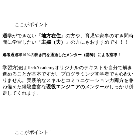
ここがポイント！
通学ができない『
地方在住
』の方や、育児や家事のすき間時
間に学習したい『
主婦（夫）
』の方にもおすすめです！！
選考通過率10%の狭き門を通過したメンター（講師）による指導！
学習方法はTechAcademyオリジナルのテキストを自分で解き
進めることが基本ですが、プログラミング初学者でも心配い
りません。実践的なスキルとコミュニケーション力両方を兼
ね備えた経験豊富な
現役エンジニア
のメンターがしっかり併
走してくれます。
ここがポイント！