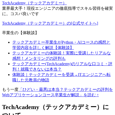
TechAcademy（テックアカデミー）
業界最大手！現役エンジニアの徹底指導でスキル習得を確実
に。コスパ良いです
TechAcademy（テックアカデミー）の[公式サイトへ]
卒業生の【体験談】
テックアカデミー卒業生がPython・AIコースの感想と
学習内容を詳しく解説【体験談】
テックアカデミーの体験談！実際に受講したリアルな
感想！メンタリングの評判も
テックアカデミー(TechAcademy)のリアルな口コミ・評
判！就職できないは本当？
体験談｜テックアカデミーを受講→ITエンジニアへ転
職した元教員の物語
もう一度
「ひどい・最悪は本当？テックアカデミーの評判を
Webアプリケーションコース卒業生が解説」を読む ↑
TechAcademy（テックアカデミー）に