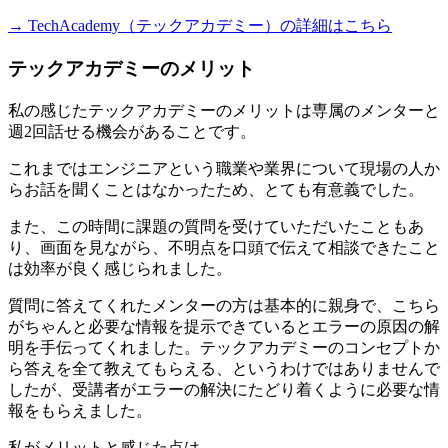
→ TechAcademy（テックアカデミー）の詳細はこちら
テックアカデミーのメリット
私の感じたテックアカデミーのメリットは
専属のメンターと
週2回話せる機会がある
ことです。
これまではエンジニアという職業や業界について現場の人か
らお話を聞くことはなかったため、とても有意義でした。
また、この時間に課題の質問を受けていただいたこともあ
り、画面を見ながら、不明点を口頭で伝えて相談できたこと
は効率が良く感じられました。
質問に答えてくれたメンターの方は基本的に親身で、こちら
がちゃんと必要な情報を提示できているとエラーの原因の解
明を手伝ってくれました。テックアカデミーのコンセプトか
ら答えを全て教えてもらえる、というわけではありませんで
したが、受講者が
エラーの解決にたどり着くように必要な情
報
をもらえました。
私がメリットと感じた点は