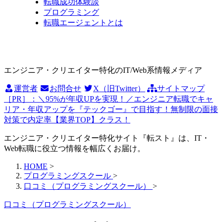
転職成功体験談
プログラミング
転職エージェントとは
エンジニア・クリエイター特化のIT/Web系情報メディア
運営者
お問合せ
X（旧Twitter）
サイトマップ
［PR］：＼95%が年収UPを実現！／エンジニア転職でキャ
リア・年収アップを『テックゴー』で目指す！無制限の面接
対策で内定率【業界TOP】クラス！
エンジニア・クリエイター特化サイト『転スト』は、IT・
Web転職に役立つ情報を幅広くお届け。
HOME
>
プログラミングスクール
>
口コミ（プログラミングスクール）
>
口コミ（プログラミングスクール）