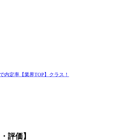
で内定率【業界TOP】クラス！
ミ・評価】