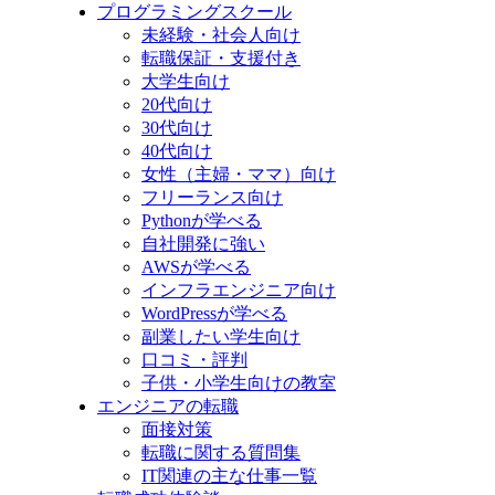
プログラミングスクール
未経験・社会人向け
転職保証・支援付き
大学生向け
20代向け
30代向け
40代向け
女性（主婦・ママ）向け
フリーランス向け
Pythonが学べる
自社開発に強い
AWSが学べる
インフラエンジニア向け
WordPressが学べる
副業したい学生向け
口コミ・評判
子供・小学生向けの教室
エンジニアの転職
面接対策
転職に関する質問集
IT関連の主な仕事一覧