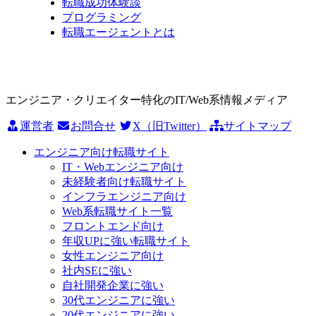
転職成功体験談
プログラミング
転職エージェントとは
エンジニア・クリエイター特化のIT/Web系情報メディア
運営者
お問合せ
X（旧Twitter）
サイトマップ
エンジニア向け転職サイト
IT・Webエンジニア向け
未経験者向け転職サイト
インフラエンジニア向け
Web系転職サイト一覧
フロントエンド向け
年収UPに強い転職サイト
女性エンジニア向け
社内SEに強い
自社開発企業に強い
30代エンジニアに強い
20代エンジニアに強い