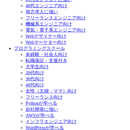
40代エンジニア向け
地方求人に強い
フリーランスエンジニア向け
機械系エンジニア向け
電気・電子系エンジニア向け
Webデザイナー向け
Webマーケター向け
プログラミングスクール
未経験・社会人向け
転職保証・支援付き
大学生向け
20代向け
30代向け
40代向け
女性（主婦・ママ）向け
フリーランス向け
Pythonが学べる
自社開発に強い
AWSが学べる
インフラエンジニア向け
WordPressが学べる