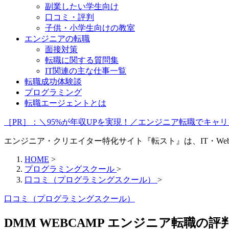
副業したい学生向け
口コミ・評判
子供・小学生向けの教室
エンジニアの転職
面接対策
転職に関する質問集
IT関連の主な仕事一覧
転職成功体験談
プログラミング
転職エージェントとは
［PR］：＼95%が年収UPを実現！／エンジニア転職でキ
エンジニア・クリエイター特化サイト『転スト』は、IT・W
HOME
>
プログラミングスクール
>
口コミ（プログラミングスクール）
>
口コミ（プログラミングスクール）
DMM WEBCAMP エンジニア転職