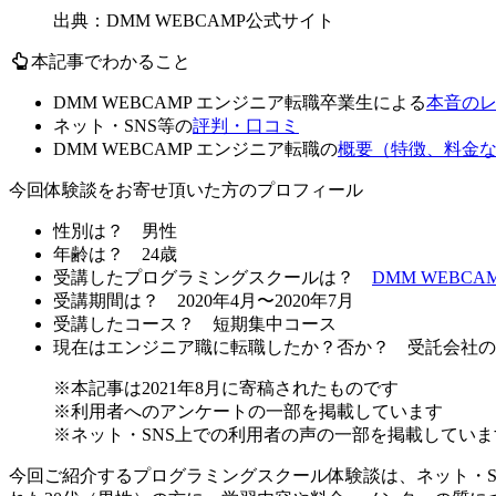
出典：DMM WEBCAMP公式サイト
本記事でわかること
DMM WEBCAMP エンジニア転職卒業生による
本音の
ネット・SNS等の
評判・口コミ
DMM WEBCAMP エンジニア転職の
概要（特徴、料金
今回体験談をお寄せ頂いた方のプロフィール
性別は？
男性
年齢は？
24歳
受講したプログラミングスクールは？
DMM WEBC
受講期間は？
2020年4月〜2020年7月
受講したコース？
短期集中コース
現在はエンジニア職に転職したか？否か？
受託会社の
※本記事は2021年8月に寄稿されたものです
※利用者へのアンケートの一部を掲載しています
※ネット・SNS上での利用者の声の一部を掲載していま
今回ご紹介するプログラミングスクール体験談は、ネット・S