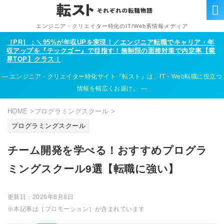
エンジニア・クリエイター特化のIT/Web系情報メディア
［PR］：＼95%が年収UPを実現！／エンジニア転職でキャリア・年
収アップを『テックゴー』で目指す！無制限の面接対策で内定率【業
界TOP】クラス！
エンジニア・クリエイター特化サイト『転スト』は、IT・Web転職に役立つ
情報を幅広くお届け。
HOME
>
プログラミングスクール
>
プログラミングスクール
チーム開発を学べる！おすすめプログラ
ミングスクール9選【転職に強い】
更新日：
2026年8月8日
※本記事は［プロモーション］が含まれています