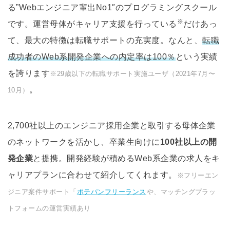
る”Webエンジニア輩出No1″のプログラミングスクール
※
です。運営母体がキャリア支援を行っている
だけあっ
て、最大の特徴は転職サポートの充実度。なんと、
転職
成功者のWeb系開発企業への内定率は100％
という実績
を誇ります
※29歳以下の転職サポート実施ユーザ（2021年7月〜
。
10月）
2,700社以上のエンジニア採用企業と取引する母体企業
のネットワークを活かし、卒業生向けに
100社以上の開
発企業
と提携。開発経験が積めるWeb系企業の求人をキ
ャリアプランに合わせて紹介してくれます。
※フリーエン
ジニア案件サポート「
ポテパンフリーランス
や、マッチングプラッ
トフォームの運営実績あり