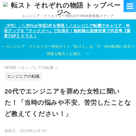
エンジニア・クリエイター特化のIT/Web系情報メディア
［PR］：＼95%が年収UPを実現！／エンジニア転職でキャリア・年
収アップを『テックゴー』で目指す！無制限の面接対策で内定率【業
界TOP】クラス！
エンジニア・クリエイター特化サイト『転スト』は、IT・Web転職に役立つ
情報を幅広くお届け。
HOME
>
エンジニアの転職
>
エンジニアの転職
20代でエンジニアを辞めた女性に聞い
た！「当時の悩みや不安、苦労したことな
ど教えてください！」
更新日：
2024年11月7日