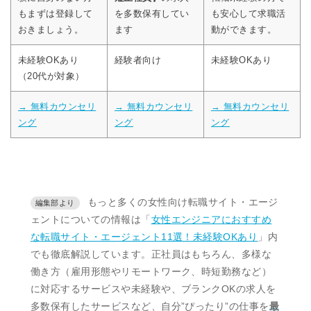
もまずは登録して
を多数保有してい
も安心して求職活
おきましょう。
ます
動ができます。
未経験OKあり
経験者向け
未経験OKあり
（20代が対象）
→ 無料カウンセリ
→ 無料カウンセリ
→ 無料カウンセリ
ング
ング
ング
もっと多くの女性向け転職サイト・エージ
ェントについての情報は「
女性エンジニアにおすすめ
な転職サイト・エージェント11選！未経験OKあり
」内
でも徹底解説しています。正社員はもちろん、多様な
働き方（雇用形態やリモートワーク、時短勤務など）
に対応するサービスや未経験や、ブランクOKの求人を
多数保有したサービスなど、自分”ぴったり”の仕事を
最