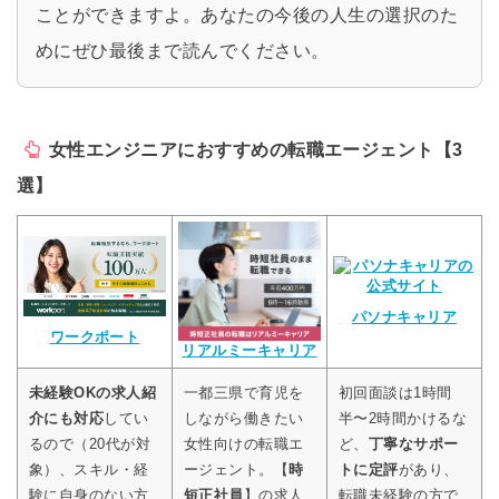
ことができますよ。あなたの今後の人生の選択のた
めにぜひ最後まで読んでください。
女性エンジニアにおすすめの転職エージェント【3
選】
パソナキャリア
ワークポート
リアルミーキャリア
未経験OKの求人紹
一都三県で育児を
初回面談は1時間
介にも対応
してい
しながら働きたい
半〜2時間かけるな
るので（20代が対
女性向けの転職エ
ど、
丁寧なサポー
象）、スキル・経
ージェント。【
時
トに定評
があり、
験に自身のない方
短正社員
】の求人
転職未経験の方で