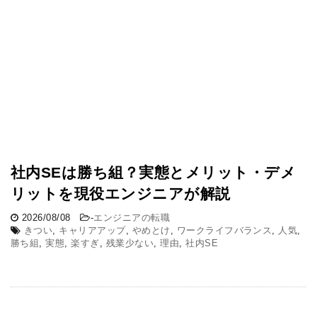
社内SEは勝ち組？実態とメリット・デメ
リットを現役エンジニアが解説
2026/08/08
-
エンジニアの転職
きつい
,
キャリアアップ
,
やめとけ
,
ワークライフバランス
,
人気
,
勝ち組
,
実態
,
楽すぎ
,
残業少ない
,
理由
,
社内SE