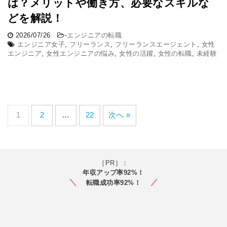
は？メリットや働き方、必要なスキルな
どを解説！
2026/07/26
-
エンジニアの転職
エンジニア女子
,
フリーランス
,
フリーランスエージェント
,
女性
エンジニア
,
女性エンジニアの悩み
,
女性の活躍
,
女性の転職
,
未経験
1
2
…
22
次へ »
［PR］：
年収アップ率92%！
転職成功率92%！