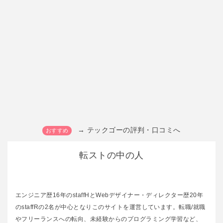
→ テックゴーの評判・口コミへ
転ストの中の人
エンジニア歴16年のstaffHとWebデザイナー・ディレクター歴20年
のstaffRの2名が中心となりこのサイトを運営しています。転職/就職
やフリーランスへの転向、未経験からのプログラミング学習など、