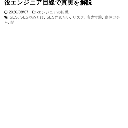
役エンジニア目線で真実を解説
2026/08/07
-
エンジニアの転職
SES
,
SESやめとけ
,
SES辞めたい
,
リスク
,
客先常駐
,
案件ガチ
ャ
,
闇