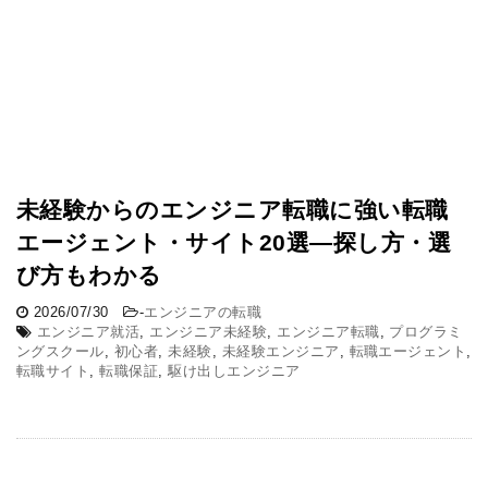
未経験からのエンジニア転職に強い転職
エージェント・サイト20選―探し方・選
び方もわかる
2026/07/30
-
エンジニアの転職
エンジニア就活
,
エンジニア未経験
,
エンジニア転職
,
プログラミ
ングスクール
,
初心者
,
未経験
,
未経験エンジニア
,
転職エージェント
,
転職サイト
,
転職保証
,
駆け出しエンジニア