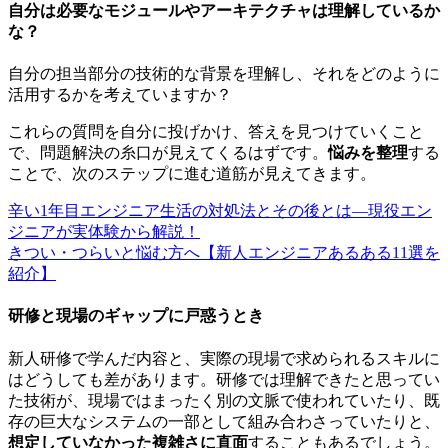
自分は必要なモジュールやアーキテクチャは理解しているか
な？
自分の担当部分の技術的な背景を理解し、それをどのように
活用するかを考えていますか？
これらの質問を自分に投げかけ、答えを見つけていくこと
で、問題解決の糸口が見えてくるはずです。
悩みを整理
する
ことで、次のステップに進む道筋が見えてきます。
辛い1年目エンジニア生活の対処法とその後とは―現役エン
ジニアが実体験から解説！
きつい・つらいと悩む方へ【新人エンジニアあるある11選を
紹介】
研修と現場のギャップに戸惑うとき
新人研修で学んだ内容と、実際の現場で求められるスキルに
はどうしても差があります。研修では理解できたと思ってい
た技術が、現場ではまったく別の文脈で使われていたり、既
存の巨大なシステムの一部として組み合わさっていたりと、
想定していなかった複雑さに直面
することもあるでしょう。