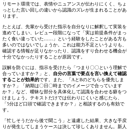
リモート環境では、表情やニュアンスが伝わりにくく、ちょ
っとした言い回しの違いから認識のズレが生まれることがあ
ります。
たとえば、先輩から受けた指示を自分なりに解釈して実装を
進めてしまい、レビュー段階になって「実は前提条件がまっ
たく食い違っていた……」という経験をしたことがある方も
多いのではないでしょうか。これは能力不足というよりも、
確認する情報が足りなかったり、
認識をすり合わせる機会が
十分でなかったりすることが原因
です。
誤解を防ぐには、指示を受けたら「つまり〇〇という理解で
合っていますか？」と、
自分の言葉で要点を言い換えて確認
することが効果的
です。また、「AとBのどちらを優先しま
すか？」「納期は〇日〇時までのイメージで合っています
か？」など、曖昧な部分を具体化して認識を合わせる癖をつ
けましょう。テキストだけでは伝わりにくいと感じたら、
「5分ほど口頭で確認できますか？」と相談するのも有効で
す。
「忙しそうだから後で聞こう」と遠慮した結果、大きな手戻
りが発生してしまうケースは決して珍しくありません。新人