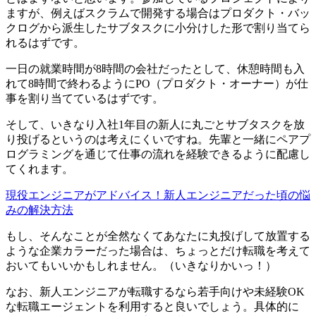
ますが、例えばスクラムで開発する場合はプロダクト・バッ
クログから派生したサブタスクに小分けした形で割り当てら
れるはずです。
一日の就業時間が8時間の会社だったとして、休憩時間も入
れて8時間で終わるようにPO（プロダクト・オーナー）が仕
事を割り当てているはずです。
そして、いきなり入社1年目の新人に丸ごとサブタスクを放
り投げるというのは考えにくいですね。先輩と一緒に
ペアプ
ログラミングを通じて仕事の流れを経験できる
ように配慮し
てくれます。
現役エンジニアがアドバイス！新人エンジニアだった頃の悩
みの解決方法
もし、そんなことが全然なくてあなたに丸投げして放置する
ような企業カラーだった場合は、ちょっとだけ転職を考えて
おいてもいいかもしれません。（いきなりかいっ！）
なお、新人エンジニアが転職するなら若手向けや未経験OK
な転職エージェントを利用すると良いでしょう。具体的に