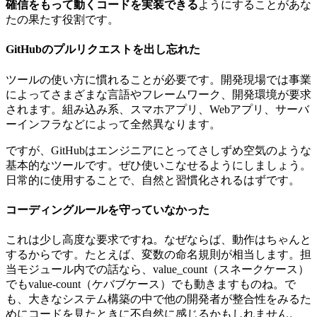
確信をもって動くコードを実装できる
ようにすることがあな
たの果たす役割です。
GitHubのプルリクエストを出し忘れた
ツールの使い方に慣れることが必要です。開発現場では事業
によってさまざまな言語やフレームワーク、開発環境が要求
されます。組み込み系、スマホアプリ、Webアプリ、サーバ
ーインフラなどによって全然異なります。
ですが、GitHubは
エンジニアにとってさしずめ空気のような
基本的なツール
です。ぜひ使いこなせるようにしましょう。
日常的に使用することで、自然と習慣化されるはずです。
コーディングルールを守っていなかった
これは少し高度な要求ですね。なぜならば、動作はちゃんと
するからです。たとえば、
変数の命名規則が相当します。
担
当モジュール内での話なら、value_count（スネークケース）
でもvalue-count（ケバブケース）でも動きますものね。で
も、大きなシステム構築の中で他の開発者が整合性をみるた
めにコードを見たときに不自然に感じるかもしれません。