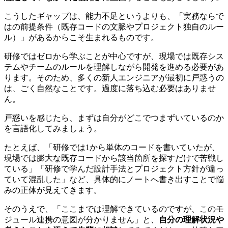
こうしたギャップは、能力不足というよりも、「実務ならで
はの前提条件（既存コードの文脈やプロジェクト独自のルー
ル）」があるからこそ生まれるものです。
研修ではゼロから学ぶことが中心ですが、現場では
既存シス
テムやチームのルールを理解しながら開発を進める必要があ
ります
。そのため、多くの新人エンジニアが最初に戸惑うの
は、ごく自然なことです。過度に落ち込む必要はありませ
ん。
戸惑いを感じたら、まずは自分がどこでつまずいているのか
を言語化してみましょう。
たとえば、「研修では1から単体のコードを書いていたが、
現場では膨大な既存コードから該当箇所を探すだけで苦戦し
ている」「研修で学んだ設計手法とプロジェクト方針が違っ
ていて混乱した」など、具体的にノートへ書き出すことで悩
みの正体が見えてきます。
そのうえで、「ここまでは理解できているのですが、このモ
ジュール連携の意図が分かりません」と、
自分の理解状況や