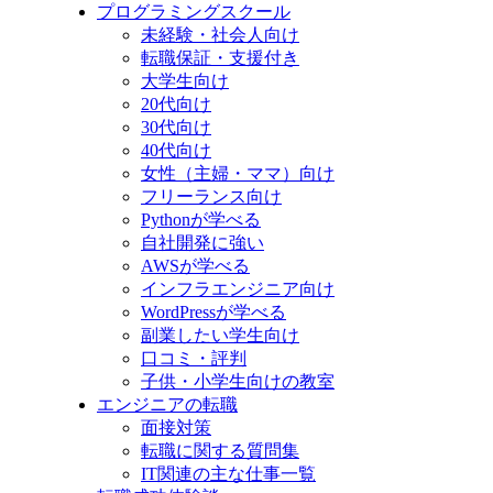
プログラミングスクール
未経験・社会人向け
転職保証・支援付き
大学生向け
20代向け
30代向け
40代向け
女性（主婦・ママ）向け
フリーランス向け
Pythonが学べる
自社開発に強い
AWSが学べる
インフラエンジニア向け
WordPressが学べる
副業したい学生向け
口コミ・評判
子供・小学生向けの教室
エンジニアの転職
面接対策
転職に関する質問集
IT関連の主な仕事一覧