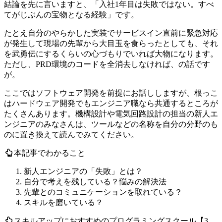
結論を先に言いますと、「入社1年目は失敗ではない。すべ
てがじぶんの宝物となる経験」です。
たとえ自分のやらかした実装でサービスイン直前に緊急対応
が発生して現場の先輩から大目玉を食らったとしても、それ
を武勇伝にするくらいの心づもりでいれば大物になります。
ただし、PRD環境のコードを全消去しなければ、の話です
が。
ここではソフトウェア開発を前提にお話ししますが、
根っこ
はハードウェア開発でもエンジニア職なら共通する
ところが
たくさんあります。機構設計や電気回路設計の担当の新人エ
ンジニアのみなさんは、ツールなどの名称を自分の分野のも
のに置き換えて読んでみてください。
本記事でわかること
新人エンジニアの「失敗」とは？
自分で考えを残している？悩みの解決法
先輩とのコミュニケーションを取れている？
スキルを磨いている？
スキルアップにおすすめのプログラミングスクール【3