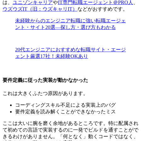
は、
ユニゾンキャリア
や
IT専門転職エージェント＠PRO人
、
ウズウズIT（旧：ウズキャリIT）
などがおすすめです。
未経験からのエンジニア転職に強い転職エージェ
ント・サイト20選―探し方・選び方もわかる
20代エンジニアにおすすめな転職サイト・エージ
ェント厳選17社！未経験OKあり
要件定義に従った実装が動かなかった
これは大きくふたつ原因があります。
コーディングスキル不足による実装上のバグ
要件定義を読み解くことができなかったミス
ここは大いに腕を磨く余地があるところです。特に配属され
て初めての言語で実装するのに一発でビルドを通すことがで
きるわけがありません。「何となく」動くコードではなく、