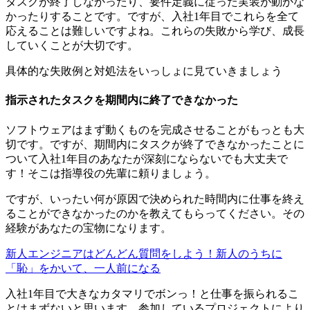
タスクが終了しなかったり、要件定義に従った実装が動かな
かったりする
ことです。ですが、入社1年目でこれらを全て
応えることは難しいですよね。これらの失敗から学び、成長
していくことが大切です。
具体的な失敗例と対処法をいっしょに見ていきましょう
指示されたタスクを期間内に終了できなかった
ソフトウェアはまず動くものを完成させることがもっとも大
切です。ですが、期間内にタスクが終了できなかったことに
ついて入社1年目のあなたが深刻にならないでも大丈夫で
す！そこは指導役の先輩に頼りましょう。
ですが、いったい
何が原因で決められた時間内に仕事を終え
ることができなかったのか
を教えてもらってください。その
経験があなたの宝物になります。
新人エンジニアはどんどん質問をしよう！新人のうちに
「恥」をかいて、一人前になる
入社1年目で大きなカタマリでボンっ！と仕事を振られるこ
とはまずないと思います。参加しているプロジェクトにより