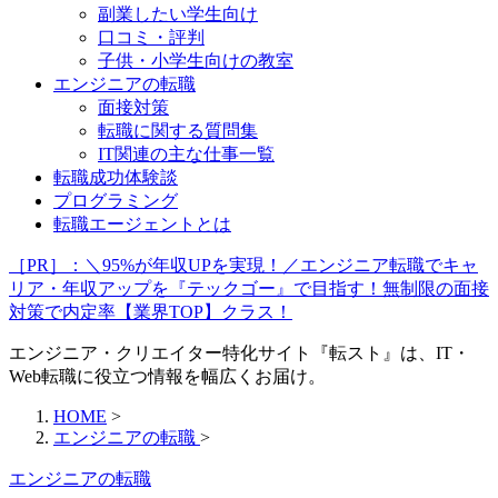
副業したい学生向け
口コミ・評判
子供・小学生向けの教室
エンジニアの転職
面接対策
転職に関する質問集
IT関連の主な仕事一覧
転職成功体験談
プログラミング
転職エージェントとは
［PR］：＼95%が年収UPを実現！／エンジニア転職でキャ
リア・年収アップを『テックゴー』で目指す！無制限の面接
対策で内定率【業界TOP】クラス！
エンジニア・クリエイター特化サイト『転スト』は、IT・
Web転職に役立つ情報を幅広くお届け。
HOME
>
エンジニアの転職
>
エンジニアの転職