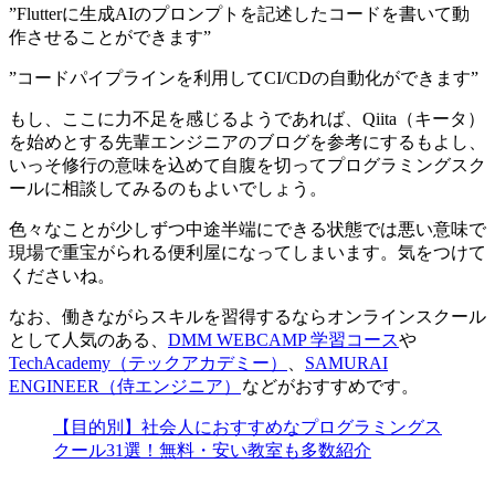
”Flutterに生成AIのプロンプトを記述したコードを書いて動
作させることができます”
”コードパイプラインを利用してCI/CDの自動化ができます”
もし、ここに力不足を感じるようであれば、Qiita（キータ）
を始めとする先輩エンジニアのブログを参考にするもよし、
いっそ修行の意味を込めて自腹を切って
プログラミングスク
ールに相談してみる
のもよいでしょう。
色々なことが少しずつ中途半端にできる状態では悪い意味で
現場で重宝がられる便利屋になってしまいます。気をつけて
くださいね。
なお、働きながらスキルを習得するならオンラインスクール
として人気のある、
DMM WEBCAMP 学習コース
や
TechAcademy（テックアカデミー）
、
SAMURAI
ENGINEER（侍エンジニア）
などがおすすめです。
【目的別】社会人におすすめなプログラミングス
クール31選！無料・安い教室も多数紹介