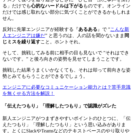
る」だけでも
心的なハードルは下がる
ものです。オンライン
だけでは感じ取れない部分に気づくことができるかもしれま
せん。
反対に先輩エンジニアが経験する『
あるある
』で ”
こんな新
人エンジニアは嫌だ
” と思うのは、人の話を聞かないまま
同
じミスを繰り返す
こと。ホントそれ。
そして、挑戦してみる前に相手の目も見ないで ”それはでき
ないです。” と後ろ向きの姿勢を見せてしまうことです。
挑戦した結果うまくいかなくても、それは却って前向きな姿
勢とみてもらうことができるでしょう。
エンジニアに必要なコミュニケーション能力とは？苦手意識
を無くせる方法を解説！
「伝えたつもり」「理解したつもり」で認識がズレた
新人エンジニアがつまずきやすいポイントのひとつに、「伝
えたつもり」「理解したつもり」という思い込みがありま
す。とくにSlackやTeamsなどのテキストベースのやり取りや