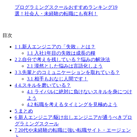
プログラミングスクールおすすめランキング19
選！社会人・未経験の転職にも有利！
目次
1
1.新人エンジニアの「失敗」とは？
1.1
入社1年目の失敗は成長の糧
2
2.自分で考えを残している？悩みの解決法
2.1
漠然とした悩みは言語化しよう
3
3.先輩とのコミュニケーションを取れている？
3.1
相手もおなじ人間です！
4
4.スキルを磨いている？
4.1
ライバルに絶対に負けないスキルを身につけ
よう
4.2
転職を考えるタイミングを見極めよう
5
まとめ
6
新人エンジニア/駆け出しエンジニアが通うべきプロ
グラミングスクール
7
20代や未経験の転職に強い転職サイト・エージェン
ト