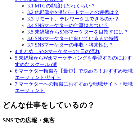
3.1
MTGの頻度はどれくらい？
3.2
他部署や外部パートナーとの連携は？
3.3
リモート、テレワークはできるのか？
3.4
SNSマーケターの仕事はきつい？
3.5
未経験からSNSマーケターを目指すには？
3.6
SNSマーケターに向いている人の特徴
3.7
SNSマーケターの年収・将来性は？
4
まとめ｜SNSマーケターの1日の流れ
5
未経験からWebマーケティングを学習するのにおす
すめなスクール5選
6
マーケター転職を【最短】で決める！おすすめ転職
エージェント/サイト
7
マーケターへの転職におすすめな転職サイト・転職
エージェント
どんな仕事をしているの？
SNSでの広報・集客