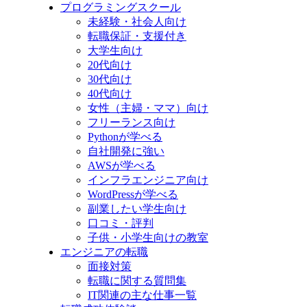
プログラミングスクール
未経験・社会人向け
転職保証・支援付き
大学生向け
20代向け
30代向け
40代向け
女性（主婦・ママ）向け
フリーランス向け
Pythonが学べる
自社開発に強い
AWSが学べる
インフラエンジニア向け
WordPressが学べる
副業したい学生向け
口コミ・評判
子供・小学生向けの教室
エンジニアの転職
面接対策
転職に関する質問集
IT関連の主な仕事一覧