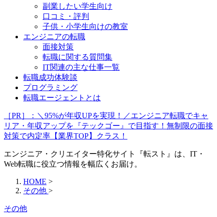
副業したい学生向け
口コミ・評判
子供・小学生向けの教室
エンジニアの転職
面接対策
転職に関する質問集
IT関連の主な仕事一覧
転職成功体験談
プログラミング
転職エージェントとは
［PR］：＼95%が年収UPを実現！／エンジニア転職でキャ
リア・年収アップを『テックゴー』で目指す！無制限の面接
対策で内定率【業界TOP】クラス！
エンジニア・クリエイター特化サイト『転スト』は、IT・
Web転職に役立つ情報を幅広くお届け。
HOME
>
その他
>
その他