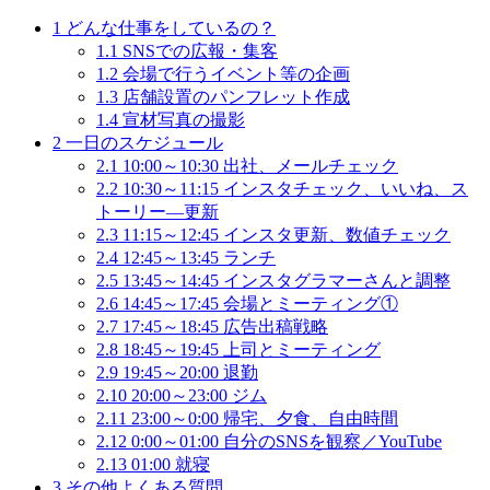
1
どんな仕事をしているの？
1.1
SNSでの広報・集客
1.2
会場で行うイベント等の企画
1.3
店舗設置のパンフレット作成
1.4
宣材写真の撮影
2
一日のスケジュール
2.1
10:00～10:30 出社、メールチェック
2.2
10:30～11:15 インスタチェック、いいね、ス
トーリー―更新
2.3
11:15～12:45 インスタ更新、数値チェック
2.4
12:45～13:45 ランチ
2.5
13:45～14:45 インスタグラマーさんと調整
2.6
14:45～17:45 会場とミーティング①
2.7
17:45～18:45 広告出稿戦略
2.8
18:45～19:45 上司とミーティング
2.9
19:45～20:00 退勤
2.10
20:00～23:00 ジム
2.11
23:00～0:00 帰宅、夕食、自由時間
2.12
0:00～01:00 自分のSNSを観察／YouTube
2.13
01:00 就寝
3
その他よくある質問