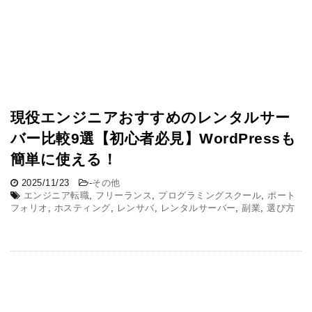
現役エンジニアおすすめのレンタルサー
バー比較9選【初心者必見】WordPressも
簡単に使える！
2025/11/23
-
その他
エンジニア転職
,
フリーランス
,
プログラミングスクール
,
ポート
フォリオ
,
ホスティング
,
レンサバ
,
レンタルサーバー
,
副業
,
選び方