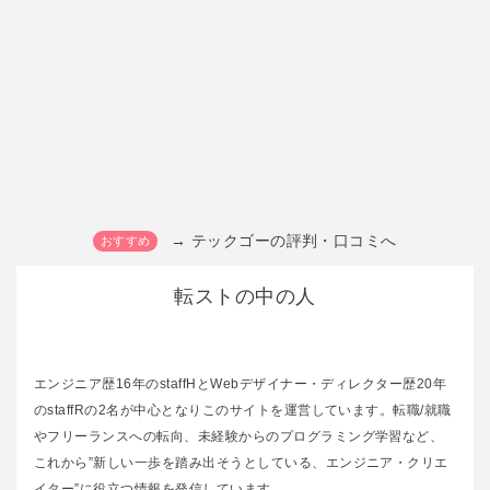
→ テックゴーの評判・口コミへ
転ストの中の人
エンジニア歴16年のstaffHとWebデザイナー・ディレクター歴20年
のstaffRの2名が中心となりこのサイトを運営しています。転職/就職
やフリーランスへの転向、未経験からのプログラミング学習など、
これから”新しい一歩を踏み出そうとしている、エンジニア・クリエ
イター”に役立つ情報を発信しています。