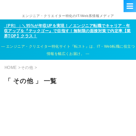
エンジニア・クリエイター特化のIT/Web系情報メディア
［PR］：＼95%が年収UPを実現！／エンジニア転職でキャリア・年
収アップを『テックゴー』で目指す！無制限の面接対策で内定率【業
界TOP】クラス！
エンジニア・クリエイター特化サイト『転スト』は、IT・Web転職に役立つ
情報を幅広くお届け。
HOME
>
その他
>
「 その他 」 一覧