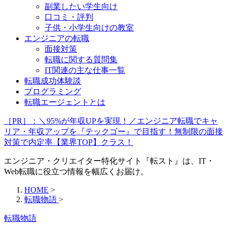
副業したい学生向け
口コミ・評判
子供・小学生向けの教室
エンジニアの転職
面接対策
転職に関する質問集
IT関連の主な仕事一覧
転職成功体験談
プログラミング
転職エージェントとは
［PR］：＼95%が年収UPを実現！／エンジニア転職でキャ
リア・年収アップを『テックゴー』で目指す！無制限の面接
対策で内定率【業界TOP】クラス！
エンジニア・クリエイター特化サイト『転スト』は、IT・
Web転職に役立つ情報を幅広くお届け。
HOME
>
転職物語
>
転職物語