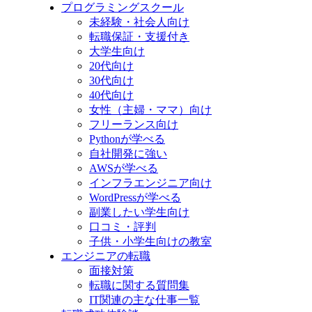
プログラミングスクール
未経験・社会人向け
転職保証・支援付き
大学生向け
20代向け
30代向け
40代向け
女性（主婦・ママ）向け
フリーランス向け
Pythonが学べる
自社開発に強い
AWSが学べる
インフラエンジニア向け
WordPressが学べる
副業したい学生向け
口コミ・評判
子供・小学生向けの教室
エンジニアの転職
面接対策
転職に関する質問集
IT関連の主な仕事一覧