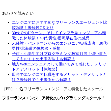
あわせて読みたい
エンジニアにおすすめなフリーランスエージェント比
較24選！未経験OKあり
30代でのUターン、そしてインフラ系エンジニアへ転
職した体験談！40代/男性/福岡県在住の感想
未経験・バンドマンからのエンジニア転職成功！30代/
男性/北海道の体験談・感想
子供・小学生向けプログラミング教室11選！習い事と
してもおすすめ出来る理由も解説！
地方Webエンジニアとして働いてみて感じた、メリッ
トとデメリット【体験談】
田舎でエンジニア転職をするメリット・デメリットと
は？未経験でも出来るかも解説！
［PR］：
フリーランスエンジニアに特化したスクール！
フリーランスエンジニア特化のプログラミングスクール！