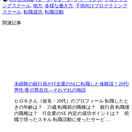
ングスクール
,
地方
,
多様な働き方
,
子供向けプログラミング
スクール
,
転職成功
,
転職活動
関連記事
未経験の銀行員がIT企業のSEに転職した体験談！20代/
男性/香川県在住―それぞれの物語
ヒロキさん（仮名・20代）のプロフィール 転職したと
きの年齢は？ 25歳 転職前の職種は？ 銀行員 転職後
の職種は？ IT企業のSE 内定の成功ポイントは？ 前
職で培ったスキル 転職活動に使ったサービ …