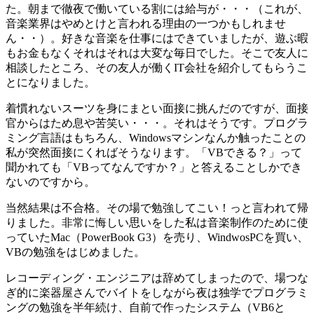
た。朝まで徹夜で働いている割には給与が・・・（これが、
音楽業界はやめとけと言われる理由の一つかもしれませ
ん・・）。好きな音楽を仕事にはできていましたが、遊ぶ暇
もお金もなくそれはそれは大変な毎日でした。そこで友人に
相談したところ、その
友人が働くIT会社を紹介
してもらうこ
とになりました。
着慣れないスーツを身にまとい面接に挑んだのですが、面接
官からはため息や苦笑い・・・。それはそうです。プログラ
ミング言語はもちろん、Windowsマシンなんか触ったことの
私が突然面接にくればそうなります。
「VBできる？」って
聞かれても「VBってなんですか？」と答えることしかでき
ない
のですから。
当然
結果は不合格
。その場で勉強してこい！っと言われて帰
りました。非常に悔しい思いをした私は音楽制作のために使
っていたMac（PowerBook G3）を売り、WindwosPCを買い、
VBの勉強をはじめました
。
レコーディング・エンジニアは辞めてしまったので、場つな
ぎ的に楽器屋さんでバイトをしながら夜は
独学でプログラミ
ングの勉強を半年続け
、
自前で作ったシステム（VB6と