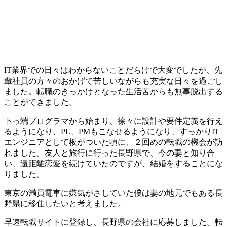
IT業界での日々はわからないことだらけで大変でしたが、先
輩社員の方々のおかげで苦しいながらも充実な日々を過ごし
ました。転職のきっかけとなった
生活苦からも無事脱出
する
ことができました。
下っ端プログラマから始まり、徐々に設計や要件定義を行え
るようになり、PL、PMもこなせるようになり、すっかり
IT
エンジニアとして板がついた頃に、２回めの転職の機会
が訪
れました。友人と旅行に行った長野県で、今の妻と知り合
い、遠距離恋愛を続けていたのですが、結婚をすることにな
りました。
東京の満員電車に嫌気がさしていた僕は妻の地元でもある
長
野県に移住したい
と考えました。
早速転職サイトに登録し、長野県の会社に応募しました。転