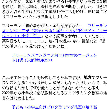
たのですが、家族と離れてまでやる必要性というものに疑問
を感じ、妻とも相談し
会社を辞める決断
をしました。引き継
ぎなど含め半年ほど東京で単身赴任生活を続け、
長野県に戻
りフリーランスという選択
をしました。
フリーランス初心者が求人・案件を探すなら、「
フリーラン
スエンジニアが［登録すべき］案件・求人紹介サイト（エー
ジェント）比較11選！
」という記事を参考にしてください。
高単価やリモートワーク、週2日や週末のみ、複業など『理
想の働き方』を見つけてくださいね！
フリーランスエンジニア向けおすすめエージェン
ト11選！未経験OKあり
これまで色々なことを経験してきた私ですが、
地方でフリー
ランス
となるとやはり厳しい状況にもなったりしたので、私
の経験を活かして何か他のことができないか？など考え、
2020年から小学校で必須教科となる
プログラミング教室の経
営
をはじめました
。
子ども・小学生向けプログラミング教室11選！習