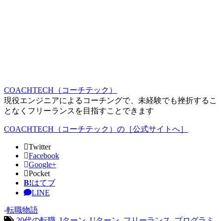
COACHTECH（コーチテック）
現役エンジニアによるコーチングで、未経験でも挫折するこ
となくフリーランスを目指すことできます
COACHTECH（コーチテック）の［公式サイトへ］
Twitter
Facebook
Google+
Pocket
B!
はてブ
LINE
-
転職物語
-
20代の転職
,
Iターン
,
Uターン
,
フリーランス
,
プログラミ