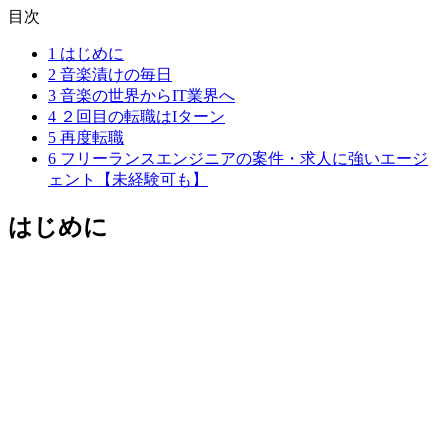
目次
1
はじめに
2
音楽漬けの毎日
3
音楽の世界からIT業界へ
4
２回目の転職はIターン
5
再度転職
6
フリーランスエンジニアの案件・求人に強いエージ
ェント【未経験可も】
はじめに