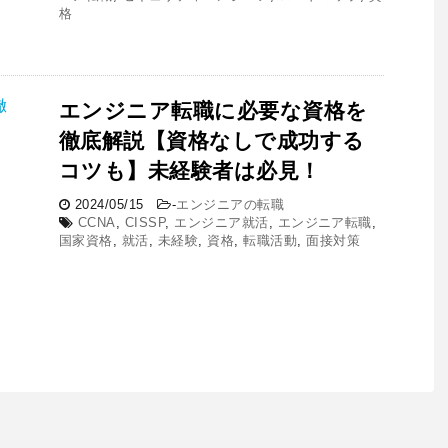
格
エンジニア転職に必要な資格を
徹底解説【資格なしで成功する
コツも】未経験者は必見！
2024/05/15
-
エンジニアの転職
CCNA
,
CISSP
,
エンジニア就活
,
エンジニア転職
,
国家資格
,
就活
,
未経験
,
資格
,
転職活動
,
面接対策