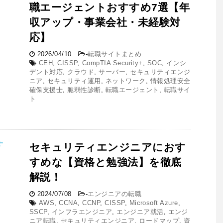
職エージェントおすすめ7選【年
収アップ・事業会社・未経験対
応】
2026/04/10
-
転職サイトまとめ
CEH
,
CISSP
,
CompTIA Security+
,
SOC
,
インシ
デント対応
,
クラウド
,
サーバー
,
セキュリティエンジ
ニア
,
セキュリティ運用
,
ネットワーク
,
情報処理安全
確保支援士
,
脆弱性診断
,
転職エージェント
,
転職サイ
ト
セキュリティエンジニアにおす
すめな【資格と勉強法】を徹底
解説！
2024/07/08
-
エンジニアの転職
AWS
,
CCNA
,
CCNP
,
CISSP
,
Microsoft Azure
,
SSCP
,
インフラエンジニア
,
エンジニア就活
,
エンジ
ニア転職
,
セキュリティエンジニア
,
ロードマップ
,
資