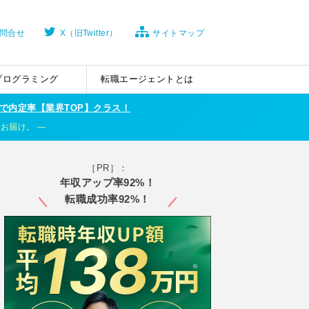
問合せ
X（旧Twitter）
サイトマップ
プログラミング
転職エージェントとは
で内定率【業界TOP】クラス！
くお届け。
［PR］：
年収アップ率92%！
転職成功率92%！