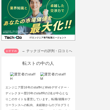
→ テックゴーの評判・口コミへ
転ストの中の人
エンジニア歴16年のstaffHとWebデザイナー・
ディレクター歴20年のstaffRの2名が中心とな
りこのサイトを運営しています。転職/就職やフ
リーランスへの転向、未経験からのプログラミ