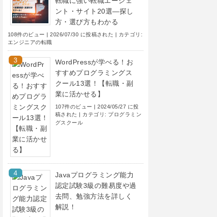
転職に強い転職エージェ
ント・サイト20選―探し
方・選び方もわかる
108件のビュー
|
2026/07/30 に投稿された
|
カテゴリ:
エンジニアの転職
WordPressが学べる！お
すすめプログラミングス
クール13選！【転職・副
業に活かせる】
107件のビュー
|
2024/05/27 に投
稿された
|
カテゴリ:
プログラミン
グスクール
Javaプログラミング能力
認定試験3級の難易度や過
去問、勉強方法を詳しく
解説！