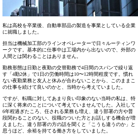
私は高校を卒業後、自動車部品の製造を事業としている企業
に就職しました。
担当は機械加工部のラインオペレーターで日々
ルーティンワ
ーク
です。基本的に仕事中は工場内から出ないので、外部の
人間とは関わることはありません。
勤務形態は日勤と夜勤の交替勤務で4日間のスパンで繰り返
す「4勤2休」で1日の労働時間は10〜12時間程度です。慣れ
ない夜勤業務と友人と休みが合わないことから、
このままこ
の仕事を続けて良いのか
と、当時から考えていました。
ですが、転職に対してあまり良い印象のない当時の私は、特
に深く将来のことについて考えていませんでした。入社して
6年程過ぎたころ、任される業務も増え、違う部署の方や普
段関わることのない、役職のついた方とお話しする機会が増
えました。違う部署の方の話を聞くと「こうも違うのか」と
思うほど、余裕を持てる働き方をしていました。