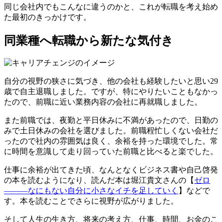
同じ会社内でもこんなに違うのかと、これが
転職を考え始め
た最初のきっかけ
です。
同業種へ転職から新たな気付き
自分の視野の狭さに気づき、他の会社も経験したいと思い
29
歳で自主退職
しました。ですが、特にやりたいこともなかっ
たので、前職に近い業務内容の会社に再就職しました。
また前職では、夜勤と平日休みに不満があったので、日勤の
みで土日休みの会社を選びました。前職程忙しくない会社だ
ったので社内の雰囲気は良く、余裕を持った環境でした。常
に時間を意識して走り回っていた前職と比べると楽でした。
仕事に余裕が出てきた頃、なんとなくビジネス書や自己啓発
の本を読むようになり、読んだ本は堀江貴文さんの【
ゼロ
―――なにもない自分に小さなイチを足していく
】などで
す。本を読むことでさらに視野が広がりました。
そして人生の生き方、将来の考え方、仕事、時間、お金のこ