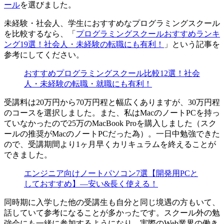
ール
を選びました。
未経験・社会人、学生におすすめなプログラミングスクール
を比較するなら、「
プログラミングスクールおすすめランキ
ング19選！社会人・未経験の転職にも有利！
」という記事を
参考にしてください。
おすすめプログラミングスクール比較12選！社会
人・未経験の転職・就職にも有利！
受講料は20万円から70万円程と幅広くありますが、30万円程
のコースを選択しました。また、私はMacのノートPCを持っ
ていなかったので
25万のMacBook Proを購入しました（スク
ールの推奨がMacのノートPCだった為）。
一日中勉強できた
ので、受講期間より1ヶ月早くカリキュラムを終えることが
できました。
エンジニア向けノートパソコン7選【開発用PCと
しておすすめ】―安い&長く使える！
同時期に入学した他の受講生も自分と同じ境遇の方もいて、
話していて参考になることが多かったです。スクール外の勉
強会にも一緒に参加するようになり、実際のWeb業界の働き