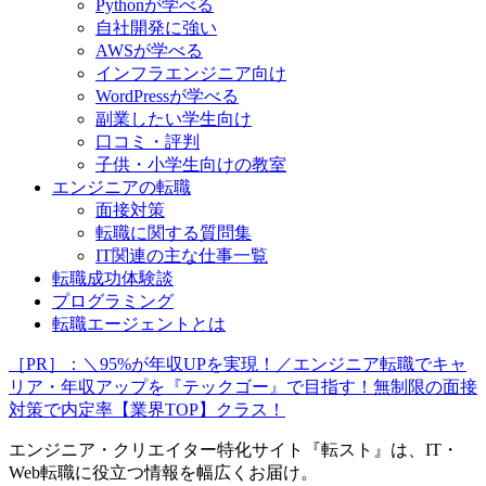
Pythonが学べる
自社開発に強い
AWSが学べる
インフラエンジニア向け
WordPressが学べる
副業したい学生向け
口コミ・評判
子供・小学生向けの教室
エンジニアの転職
面接対策
転職に関する質問集
IT関連の主な仕事一覧
転職成功体験談
プログラミング
転職エージェントとは
［PR］：＼95%が年収UPを実現！／エンジニア転職でキャ
リア・年収アップを『テックゴー』で目指す！無制限の面接
対策で内定率【業界TOP】クラス！
エンジニア・クリエイター特化サイト『転スト』は、IT・
Web転職に役立つ情報を幅広くお届け。