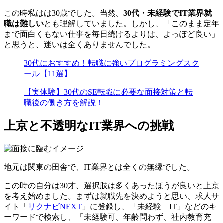
この時私はは30歳でした。当然、
30代・未経験でIT業界就
職は難しい
とも理解していました。しかし、「このまま定年
まで面白くもない仕事を毎日続けるよりは、よっぽど良い」
と思うと、迷いは全くありませんでした。
30代におすすめ！転職に強いプログラミングスク
ール【11選】
【実体験】30代のSE転職に必要な面接対策と転
職後の働き方を解説！
上京と不透明なIT業界への挑戦
地元は関東の田舎で、IT業界とは全くの無縁でした。
この時の自分は30才、選択肢は多くあったほうが良いと上京
を考え始めました。まずは就職先を決めようと思い、求人サ
イト「
リクナビNEXT
」に登録し、「未経験 IT」などのキ
ーワードで検索し、「未経験可、年齢問わず、社内教育充