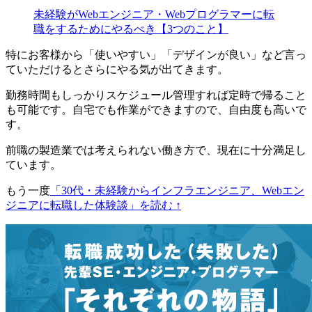
未経験がWebエンジニア・Webプログラマーに転
職をするためにやるべき【3つのこと】
特にお客様から
「使いやすい」「デザインが良い」
など言っ
ていただけるとさらにやる気が出てきます。
勤務時間もしっかりスケジュール管理すれば
定時で帰ること
も可能
です。自宅でも作業ができますので、自由度も高いで
す。
前職の製造業では考えられない働き方で、現在に十分満足し
ています。
もう一度
「30代・未経験からインフラエンジニア、Webエン
ジニアに転職した体験談」を読む ↑