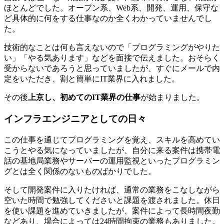
ほとんどでした。オープン系、Web系、開発、運用、保守な
ど具体的に何をする仕事なのか全くわかっていませんでし
た。
技術的なことは何も言えないので「プログラミングがやりた
い」「やる気あります」などを面接で伝えました。おそらく
受からないであろうと思っていましたが、すぐにメールで内
定をいただき、割と簡単にIT業界に入れました。
その後
上京し、初めてのIT業界の仕事
が始まりました。
インフラエンジニアとしての日々
この仕事を通じてプログラミングを覚え、スキルを高めてい
こうとやる気になっていましたが、自分に来る案件は携帯電
話の基地局業務やサーバーの運用監視といった
プログラミン
グとは全く関係のないものばかり
でした。
そして開発案件に入りたければ、通常の業務をこなしながら
空いた時間で勉強してくださいと課題を渡されました。休日
を使い課題を進めていきましたが、案件によって長時間夜勤
などあり、場合によっては24時間拘束の業務もありました。