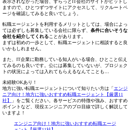
表示されなかった場合、ずらっとIT会社のサイトがヒットし
ますので、ひとつずつサイトにアクセスして、
リクルートペ
ージを確認
してみると良いでしょう。
転職エージェントを利用するメリットとしては、場合によっ
ては必ずしも募集している会社に限らず、
条件に合いそうな
会社を紹介してくれる
ことがあります。
まずは
初めの一歩として、転職エージェントに相談すると良
い
かもしれません。
また、IT企業に勤務している知人がいる場合、ひとこと伝え
てみるのも良いです。公には募集していないが、プロジェク
トの状況によっては入れてもらえるなんてことも…
未経験OKあり！
地方に強い転職エージェントについて知りたい方は「
エンジ
ニア向け！地方に強いおすすめ転職エージェント【厳選11
社】
」をご覧ください。各サービスの特徴や強み、おすすめ
ポイントなど、現役エンジニアのプロ目線で詳しく解説して
いますよ！
エンジニア向け！地方に強いおすすめ転職エージ
ェント【厳選11社】