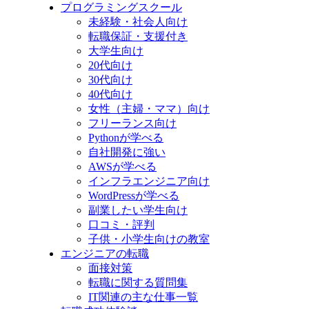
プログラミングスクール
未経験・社会人向け
転職保証・支援付き
大学生向け
20代向け
30代向け
40代向け
女性（主婦・ママ）向け
フリーランス向け
Pythonが学べる
自社開発に強い
AWSが学べる
インフラエンジニア向け
WordPressが学べる
副業したい学生向け
口コミ・評判
子供・小学生向けの教室
エンジニアの転職
面接対策
転職に関する質問集
IT関連の主な仕事一覧