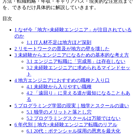
方法・転職戦略・年収・キャリアパス・現実的な注意点まで
を、できるだけ具体的に解説していきます。
目次
1
なぜ今「地方×未経験エンジニア」が注目されている
のか
1.1
IT人材不足は地方ほど深刻
2
リモートワークの普及が地方の壁を壊した
3
未経験からエンジニアになるための基本的な考え方
3.1
エンジニア転職に「完成形」は存在しない
3.2
未経験エンジニアに求められるマインドセッ
ト
4
地方エンジニアにおすすめの職種と入り口
4.1
未経験から入りやすい職種
4.2
「遠回り」に見える道が最短になることもあ
る
5
プログラミング学習の現実｜独学とスクールの違い
5.1
独学のメリットと落とし穴
5.2
プログラミングスクールは万能ではない
6
年代別｜地方×未経験エンジニア転職のリアル
6.1
20代：ポテンシャル採用の恩恵を最大化