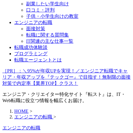
副業したい学生向け
口コミ・評判
子供・小学生向けの教室
エンジニアの転職
面接対策
転職に関する質問集
IT関連の主な仕事一覧
転職成功体験談
プログラミング
転職エージェントとは
［PR］：＼95%が年収UPを実現！／エンジニア転職でキャ
リア・年収アップを『テックゴー』で目指す！無制限の面接
対策で内定率【業界TOP】クラス！
エンジニア・クリエイター特化サイト『転スト』は、IT・
Web転職に役立つ情報を幅広くお届け。
HOME
>
エンジニアの転職
>
エンジニアの転職