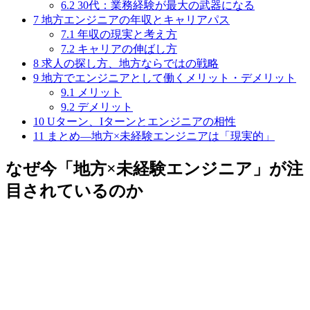
6.2
30代：業務経験が最大の武器になる
7
地方エンジニアの年収とキャリアパス
7.1
年収の現実と考え方
7.2
キャリアの伸ばし方
8
求人の探し方、地方ならではの戦略
9
地方でエンジニアとして働くメリット・デメリット
9.1
メリット
9.2
デメリット
10
Uターン、Iターンとエンジニアの相性
11
まとめ―地方×未経験エンジニアは「現実的」
なぜ今「地方×未経験エンジニア」が注
目されているのか