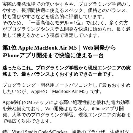
実際の開発現場での使いやすさや、プログラミング学習のし
やすさ、長期間快適に使えるスペック、価格とのバランス、
持ち運びやすさなどを総合的に評価しています。
そのため、「一番高価なモデル＝1位」ではなく、多くの方
がプログラミングやシステム開発を快適に始められ、長く満
足して使えるかという視点で選定しています。
第1位 Apple MacBook Air M5｜Web開発から
iPhoneアプリ開発まで快適に使える一台
迷ったらこれ。プログラミング学習から現役エンジニアの実
務まで、最もバランスよくおすすめできる一台です。
プログラミング・開発用ノートパソコンとして最もおすすめ
したいのが、Appleの「MacBook Air M5」です。
Apple独自のM5チップによる高い処理性能と優れた電力効率
を兼ね備えており、Web開発はもちろん、iPhoneアプリ開
発、大学でのプログラミング学習、現役エンジニアの実務ま
で幅広く対応できます。
特にVisual Studio CodeやDocker、複数のブラウザ、生成AIツ