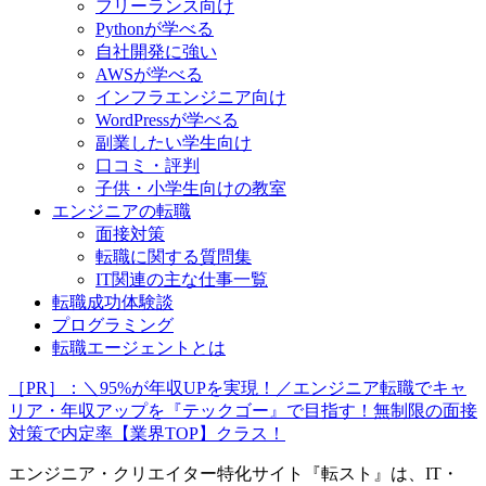
フリーランス向け
Pythonが学べる
自社開発に強い
AWSが学べる
インフラエンジニア向け
WordPressが学べる
副業したい学生向け
口コミ・評判
子供・小学生向けの教室
エンジニアの転職
面接対策
転職に関する質問集
IT関連の主な仕事一覧
転職成功体験談
プログラミング
転職エージェントとは
［PR］：＼95%が年収UPを実現！／エンジニア転職でキャ
リア・年収アップを『テックゴー』で目指す！無制限の面接
対策で内定率【業界TOP】クラス！
エンジニア・クリエイター特化サイト『転スト』は、IT・