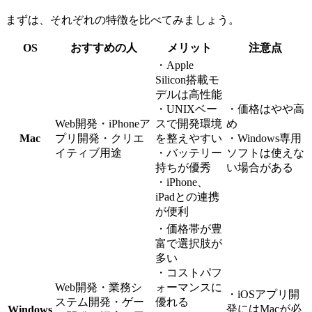
まずは、それぞれの特徴を比べてみましょう。
OS
おすすめの人
メリット
注意点
・Apple
Silicon搭載モ
デルは高性能
・UNIXベー
・価格はやや高
Web開発・iPhoneア
スで開発環境
め
Mac
プリ開発・クリエ
を整えやすい
・Windows専用
イティブ用途
・バッテリー
ソフトは使えな
持ちが優秀
い場合がある
・iPhone、
iPadとの連携
が便利
・価格帯が豊
富で選択肢が
多い
・コストパフ
Web開発・業務シ
ォーマンスに
・iOSアプリ開
ステム開発・ゲー
優れる
発にはMacが必
Windows