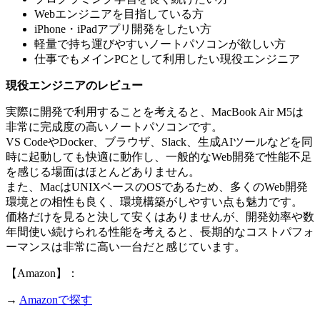
Webエンジニアを目指している方
iPhone・iPadアプリ開発をしたい方
軽量で持ち運びやすいノートパソコンが欲しい方
仕事でもメインPCとして利用したい現役エンジニア
現役エンジニアのレビュー
実際に開発で利用することを考えると、MacBook Air M5は
非常に完成度の高いノートパソコンです。
VS CodeやDocker、ブラウザ、Slack、生成AIツールなどを同
時に起動しても快適に動作し、一般的なWeb開発で性能不足
を感じる場面はほとんどありません。
また、MacはUNIXベースのOSであるため、多くのWeb開発
環境との相性も良く、環境構築がしやすい点も魅力です。
価格だけを見ると決して安くはありませんが、開発効率や数
年間使い続けられる性能を考えると、長期的なコストパフォ
ーマンスは非常に高い一台だと感じています。
【Amazon】：
→
Amazonで探す