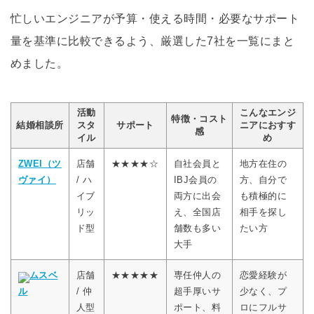
忙しいエンジニアが予算・使える時間・必要なサポート
量を基準に比較できるよう、厳選した7社を一覧にまと
めました。
活動
こんなエンジ
特徴・コスト
結婚相談所
スタ
サポート
ニアにおすす
感
イル
め
ZWEI（ツ
店舗
★★★★☆
自社会員と
地方在住の
ヴァイ）
/ ハ
IBJ会員の
方、自分で
イブ
両方に出会
も積極的に
リッ
え、全国店
相手を探し
ド型
舗数も多い
たい方
大手
ムスベ
店舗
★★★★★
専任仲人の
恋愛経験が
ル
/ 仲
超手厚いサ
少なく、プ
人型
ポート、料
ロにフルサ