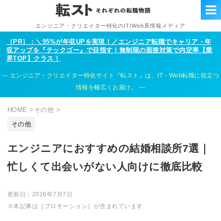
エンジニア・クリエイター特化のIT/Web系情報メディア
［PR］：＼95%が年収UPを実現！／エンジニア転職でキャリア・年
収アップを『テックゴー』で目指す！無制限の面接対策で内定率【業
界TOP】クラス！
エンジニア・クリエイター特化サイト『転スト』は、IT・Web転職に役立つ
情報を幅広くお届け。
HOME
>
その他
>
その他
エンジニアにおすすめの結婚相談所7選｜
忙しくて出会いがない人向けに徹底比較
更新日：
2026年7月7日
※本記事は［プロモーション］が含まれています