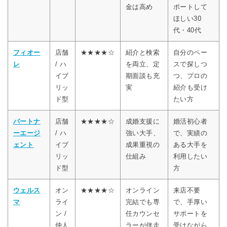
金は高め
ポートして
ほしい30
代・40代
フィオー
店舗
★★★★☆
紹介と検索
自分のペー
レ
/ ハ
を両立、定
スで探しつ
イブ
期面談も充
つ、プロの
リッ
実
紹介も受け
ド型
たい方
パートナ
店舗
★★★★☆
成婚支援に
婚活初心者
ーエージ
/ ハ
強い大手、
で、実績の
ェント
イブ
成果重視の
ある大手を
リッ
仕組み
利用したい
ド型
方
ウェルス
オン
★★★★☆
オンライン
来店不要
マ
ライ
完結でも専
で、手厚い
ン /
任カウンセ
サポートを
仲人
ラーが伴走
受けながら