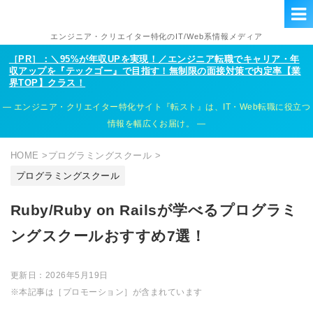
エンジニア・クリエイター特化のIT/Web系情報メディア
［PR］：＼95%が年収UPを実現！／エンジニア転職でキャリア・年
収アップを『テックゴー』で目指す！無制限の面接対策で内定率【業
界TOP】クラス！
エンジニア・クリエイター特化サイト『転スト』は、IT・Web転職に役立つ
情報を幅広くお届け。
HOME
>
プログラミングスクール
>
プログラミングスクール
Ruby/Ruby on Railsが学べるプログラミ
ングスクールおすすめ7選！
更新日：
2026年5月19日
※本記事は［プロモーション］が含まれています