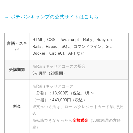
→ ポテパンキャンプの公式サイトはこちら
HTML、CSS、Javascript、Ruby、Ruby on
言語・スキ
Rails、Rspec、SQL、コマンドライン、Git、
ル
Docker、CircleCI、API など
※Railsキャリアコースの場合
受講期間
5ヶ月間（20週間）
※Railsキャリアコース
［分割］：13,900円（税込）/月〜
［一括］：440,000円（税込）
料金
※支払い方法は、ローン/クレジットカード/銀行振
込
※転職できなかったら
全額返金
（30歳未満の方限
定）