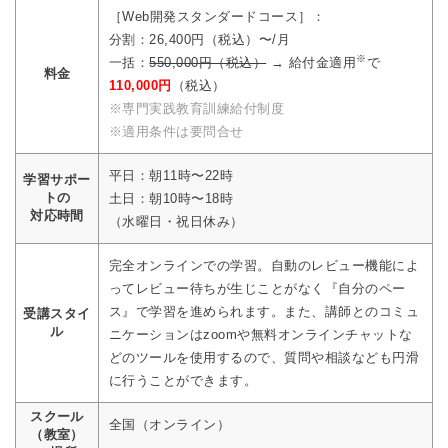
［Web開発スタンダードコース］：
分割：26,400円（税込）〜/月
※
一括：
550,000円（税込）
→ 給付金適用
で
料金
110,000円
（税込）
※専門実践教育訓練給付制度
※適用条件は要問合せ
平日：朝11時〜22時
学習サポー
トの
土日：朝10時〜18時
対応時間
（水曜日・祝日休み）
完全オンラインでの学習。自動のレビュー機能によ
ってレビュー待ちが生じことがなく『自分のペー
ス』で学習を進められます。また、講師とのコミュ
受講スタイ
ル
ニケーションはzoomや無料オンラインチャットな
どのツールを使用するので、質問や相談なども円滑
に行うことができます。
スクール
全国（オンライン）
（教室）