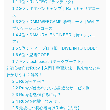
1.1
1位：RUNTEQ（ランテック）
1.2
2位：ポテパンキャンプ｜Railsキャリアコー
ス
1.3
3位：DMM WEBCAMP 学習コース｜Webア
プリケーションコース
1.4
4位：SAMURAI ENGINEER（侍エンジニ
ア）
1.5
5位：ディープロ（旧：DIVE INTO CODE）
1.6
6位：忍者CODE
1.7
7位：tech boost（テックブースト）
2
初心者向けRuby【入門】学習方法、将来性などを
わかりやすく解説！
2.1
Rubyって何？
2.2
Rubyが使われている身近なサービス例
2.3
Rubyを勉強するには？
2.4
Rubyを体験してみよう !
2.5
最後に〜初心者向けRuby【入門】