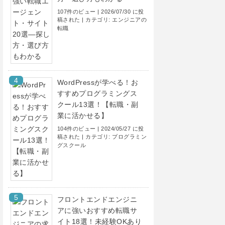
107件のビュー
|
2026/07/30 に投
稿された
|
カテゴリ:
エンジニアの
転職
WordPressが学べる！お
すすめプログラミングス
クール13選！【転職・副
業に活かせる】
104件のビュー
|
2024/05/27 に投
稿された
|
カテゴリ:
プログラミン
グスクール
フロントエンドエンジニ
アに強いおすすめ転職サ
イト18選！未経験OKあり