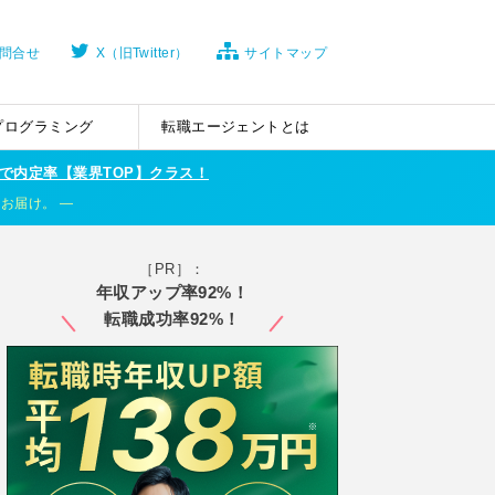
問合せ
X（旧Twitter）
サイトマップ
プログラミング
転職エージェントとは
で内定率【業界TOP】クラス！
くお届け。
［PR］：
年収アップ率92%！
転職成功率92%！