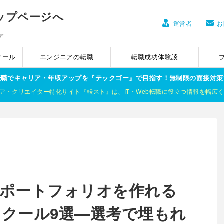
運営者
お
ア
クール
エンジニアの転職
転職成功体験談
ア転職でキャリア・年収アップを『テックゴー』で目指す！無制限の面接対策
ア・クリエイター特化サイト『転スト』は、IT・Web転職に役立つ情報を幅広
るポートフォリオを作れる
クール9選―選考で埋もれ