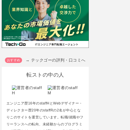
→ テックゴーの評判・口コミへ
転ストの中の人
エンジニア歴16年のstaffHとWebデザイナー・
ディレクター歴20年のstaffRの2名が中心とな
りこのサイトを運営しています。転職/就職やフ
リーランスへの転向、未経験からのプログラミ