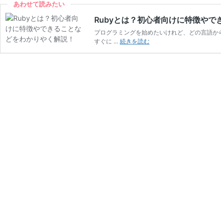
あわせて読みたい
Rubyとは？初心者向けに特徴や
プログラミングを始めたいけれど、どの言語か
Ruby
すぐに …
続きを読む
と
は？
初
心
者
向
け
に
特
徴
や
で
き
る
こ
と
な
ど
を
わ