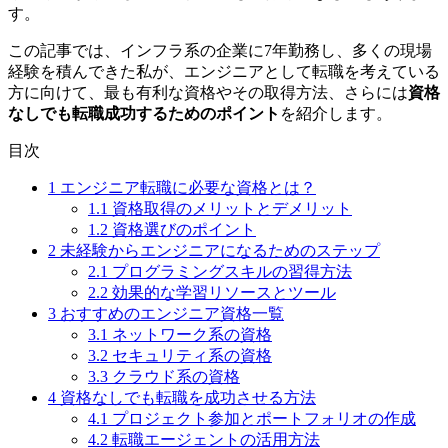
す。
この記事では、
インフラ系の企業に7年勤務し、多くの現場
経験を積んできた
私が、エンジニアとして転職を考えている
方に向けて、最も有利な資格やその取得方法、さらには
資格
なしでも転職成功するためのポイント
を紹介します。
目次
1
エンジニア転職に必要な資格とは？
1.1
資格取得のメリットとデメリット
1.2
資格選びのポイント
2
未経験からエンジニアになるためのステップ
2.1
プログラミングスキルの習得方法
2.2
効果的な学習リソースとツール
3
おすすめのエンジニア資格一覧
3.1
ネットワーク系の資格
3.2
セキュリティ系の資格
3.3
クラウド系の資格
4
資格なしでも転職を成功させる方法
4.1
プロジェクト参加とポートフォリオの作成
4.2
転職エージェントの活用方法