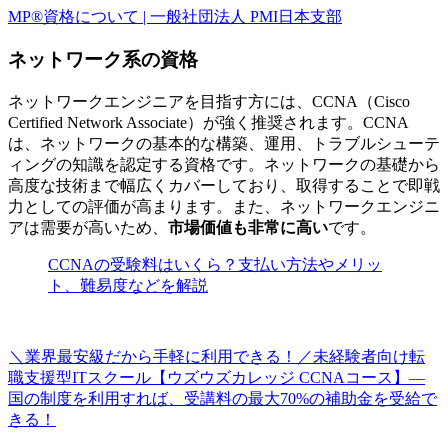
MP®資格について | 一般社団法人 PMI日本支部
ネットワーク系の資格
ネットワークエンジニアを目指す方には、CCNA（Cisco
Certified Network Associate）が強く推奨されます。CCNA
は、ネットワークの基本的な構築、運用、トラブルシューテ
ィングの知識を認定する資格です。ネットワークの基礎から
高度な技術まで幅広くカバーしており、取得することで
即戦
力としての評価が高まります。
また、ネットワークエンジニ
アは需要が高いため、
市場価値も非常に高い
です。
CCNAの受験料はいくら？支払い方法やメリッ
ト、難易度などを解説
＼業界最安級だから手軽に利用できる！／未経験者向け転
職支援型ITスクール【ウズウズカレッジ CCNAコース】―
国の制度を利用すれば、受講料の最大70%の補助金を受給で
きる！