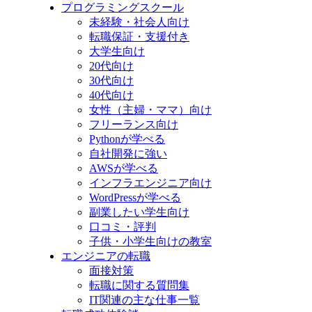
プログラミングスクール
未経験・社会人向け
転職保証・支援付き
大学生向け
20代向け
30代向け
40代向け
女性（主婦・ママ）向け
フリーランス向け
Pythonが学べる
自社開発に強い
AWSが学べる
インフラエンジニア向け
WordPressが学べる
副業したい学生向け
口コミ・評判
子供・小学生向けの教室
エンジニアの転職
面接対策
転職に関する質問集
IT関連の主な仕事一覧