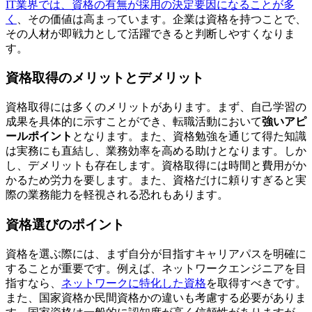
IT業界では、資格の有無が採用の決定要因になることが多
く
、その価値は高まっています。企業は資格を持つことで、
その人材が即戦力として活躍できると判断しやすくなりま
す。
資格取得のメリットとデメリット
資格取得には多くのメリットがあります。まず、自己学習の
成果を具体的に示すことができ、転職活動において
強いアピ
ールポイント
となります。また、資格勉強を通じて得た知識
は実務にも直結し、業務効率を高める助けとなります。しか
し、デメリットも存在します。資格取得には時間と費用がか
かるため労力を要します。また、
資格だけに頼りすぎると実
際の業務能力を軽視される
恐れもあります。
資格選びのポイント
資格を選ぶ際には、まず自分が目指すキャリアパスを明確に
することが重要です。例えば、ネットワークエンジニアを目
指すなら、
ネットワークに特化した資格
を取得すべきです。
また、国家資格か民間資格かの違いも考慮する必要がありま