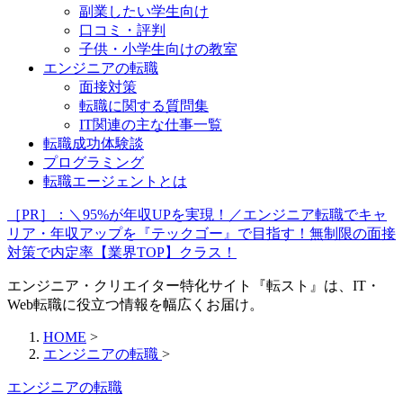
副業したい学生向け
口コミ・評判
子供・小学生向けの教室
エンジニアの転職
面接対策
転職に関する質問集
IT関連の主な仕事一覧
転職成功体験談
プログラミング
転職エージェントとは
［PR］：＼95%が年収UPを実現！／エンジニア転職でキャ
リア・年収アップを『テックゴー』で目指す！無制限の面接
対策で内定率【業界TOP】クラス！
エンジニア・クリエイター特化サイト『転スト』は、IT・
Web転職に役立つ情報を幅広くお届け。
HOME
>
エンジニアの転職
>
エンジニアの転職