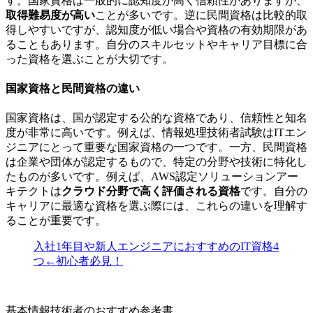
す。国家資格は一般的に認知度が高く信頼性がありますが、
取得難易度が高い
ことが多いです。逆に民間資格は比較的取
得しやすいですが、認知度が低い場合や
資格の有効期限があ
ることもあります。
自分のスキルセットやキャリア目標に合
った資格を選ぶことが大切です。
国家資格と民間資格の違い
国家資格は、国が認定する公的な資格であり、信頼性と知名
度が非常に高いです。例えば、
情報処理技術者試験はITエン
ジニアにとって重要な国家資格の一つ
です。一方、民間資格
は企業や団体が認定するもので、特定の分野や技術に特化し
たものが多いです。例えば、AWS認定ソリューションアー
キテクトは
クラウド分野で高く評価される資格
です。自分の
キャリアに最適な資格を選ぶ際には、これらの違いを理解す
ることが重要です。
入社1年目や新人エンジニアにおすすめのIT資格4
つ←初心者必見！
基本情報技術者のおすすめ参考書