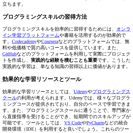
立ちます。
プログラミングスキルの習得方法
プログラミングスキルを効率的に習得するためには、
オンラ
イン学習プラットフォーム
や書籍を活用するのが効果的で
す。
Codecademy
や
Coursera
などのプラットフォームでは、無
料や低価格で質の高いコースを提供しています。また、
GitHub
などのプラットフォームを利用して実際にプロジェク
トを作成し、
実践的な経験を積むことも重要
です。こうした
実践的な学習は、単なる知識の習得以上に価値があります。
効果的な学習リソースとツール
効果的な学習リソースとしては、
Udemy
や
プログラミングス
クール
の利用が考えられます。Udemyでは、様々なプログラ
ミングコースが提供されており、自分のペースで学習できま
す。また、プログラミングスクールに通うことで、
専門家か
ら直接指導を受けることができ、短期間でのスキルアップが
可能
です。ツールとしては、
VS Code
や
PyCharm
などの統合
開発環境（IDE）を利用すると良いでしょう。これらのツー