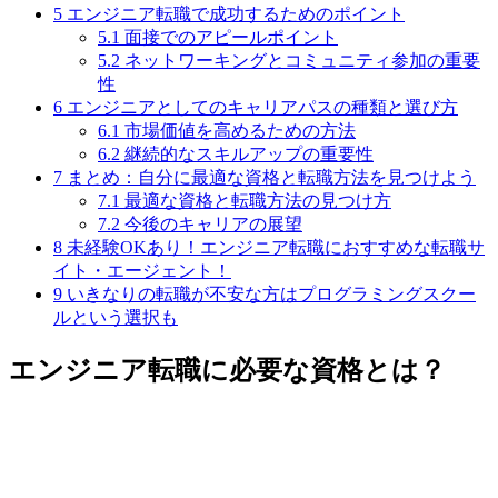
5
エンジニア転職で成功するためのポイント
5.1
面接でのアピールポイント
5.2
ネットワーキングとコミュニティ参加の重要
性
6
エンジニアとしてのキャリアパスの種類と選び方
6.1
市場価値を高めるための方法
6.2
継続的なスキルアップの重要性
7
まとめ：自分に最適な資格と転職方法を見つけよう
7.1
最適な資格と転職方法の見つけ方
7.2
今後のキャリアの展望
8
未経験OKあり！エンジニア転職におすすめな転職サ
イト・エージェント！
9
いきなりの転職が不安な方はプログラミングスクー
ルという選択も
エンジニア転職に必要な資格とは？