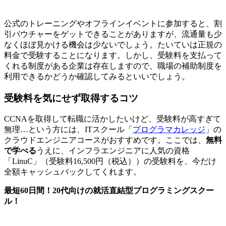
公式のトレーニングやオフラインイベントに参加すると、割
引バウチャーをゲットできることがありますが、流通量も少
なくほぼ見かける機会は少ないでしょう。たいていは正規の
料金で受験することになります。しかし、受験料を支払って
くれる制度がある企業は存在しますので、
職場の補助制度を
利用できるかどうか確認してみるといい
でしょう。
受験料を気にせず取得するコツ
CCNAを取得して転職に活かしたいけど、受験料が高すぎて
無理…という方には、ITスクール「
プログラマカレッジ
」の
クラウドエンジニアコースがおすすめです。ここでは、
無料
で学べる
うえに、インフラエンジニアに人気の資格
「LinuC」（受験料16,500円（税込））の受験料を、
今だけ
全額キャッシュバック
してくれます。
最短60日間！20代向けの就活直結型プログラミングスクー
ル！