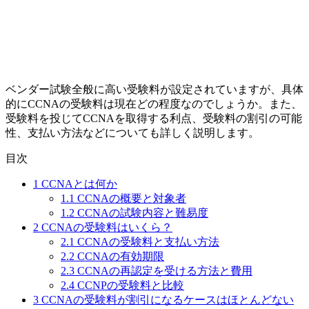
ベンダー試験全般に高い受験料が設定されていますが、具体
的にCCNAの受験料は現在どの程度なのでしょうか。また、
受験料を投じて
CCNAを取得する利点、受験料の割引の可能
性、支払い方法
などについても詳しく説明します。
目次
1
CCNAとは何か
1.1
CCNAの概要と対象者
1.2
CCNAの試験内容と難易度
2
CCNAの受験料はいくら？
2.1
CCNAの受験料と支払い方法
2.2
CCNAの有効期限
2.3
CCNAの再認定を受ける方法と費用
2.4
CCNPの受験料と比較
3
CCNAの受験料が割引になるケースはほとんどない