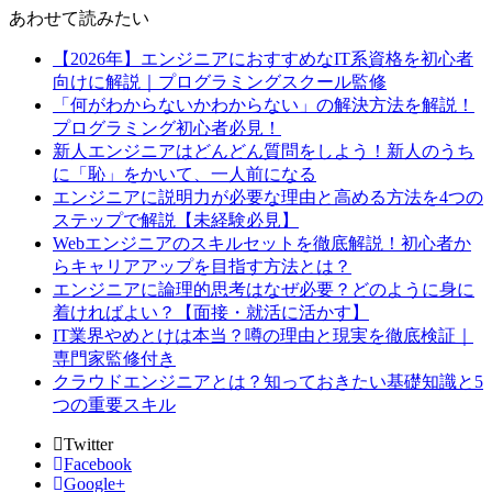
あわせて読みたい
【2026年】エンジニアにおすすめなIT系資格を初心者
向けに解説｜プログラミングスクール監修
「何がわからないかわからない」の解決方法を解説！
プログラミング初心者必見！
新人エンジニアはどんどん質問をしよう！新人のうち
に「恥」をかいて、一人前になる
エンジニアに説明力が必要な理由と高める方法を4つの
ステップで解説【未経験必見】
Webエンジニアのスキルセットを徹底解説！初心者か
らキャリアアップを目指す方法とは？
エンジニアに論理的思考はなぜ必要？どのように身に
着ければよい？【面接・就活に活かす】
IT業界やめとけは本当？噂の理由と現実を徹底検証｜
専門家監修付き
クラウドエンジニアとは？知っておきたい基礎知識と5
つの重要スキル
Twitter
Facebook
Google+