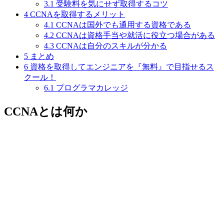
3.1
受験料を気にせず取得するコツ
4
CCNAを取得するメリット
4.1
CCNAは国外でも通用する資格である
4.2
CCNAは資格手当や就活に役立つ場合がある
4.3
CCNAは自分のスキルが分かる
5
まとめ
6
資格を取得してエンジニアを『無料』で目指せるス
クール！
6.1
プログラマカレッジ
CCNAとは何か