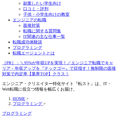
副業したい学生向け
口コミ・評判
子供・小学生向けの教室
エンジニアの転職
面接対策
転職に関する質問集
IT関連の主な仕事一覧
転職成功体験談
プログラミング
転職エージェントとは
［PR］：＼95%が年収UPを実現！／エンジニア転職でキャ
リア・年収アップを『テックゴー』で目指す！無制限の面接
対策で内定率【業界TOP】クラス！
エンジニア・クリエイター特化サイト『転スト』は、IT・
Web転職に役立つ情報を幅広くお届け。
HOME
>
プログラミング
>
プログラミング