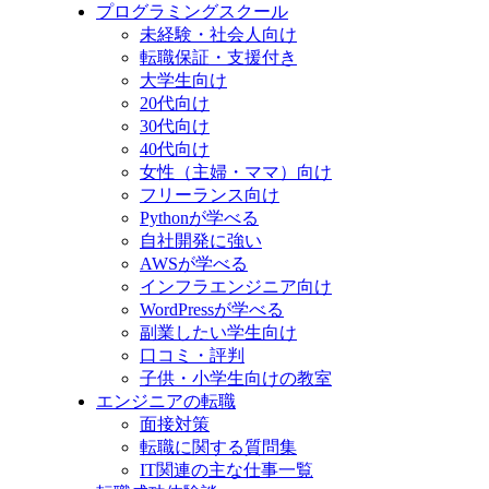
プログラミングスクール
未経験・社会人向け
転職保証・支援付き
大学生向け
20代向け
30代向け
40代向け
女性（主婦・ママ）向け
フリーランス向け
Pythonが学べる
自社開発に強い
AWSが学べる
インフラエンジニア向け
WordPressが学べる
副業したい学生向け
口コミ・評判
子供・小学生向けの教室
エンジニアの転職
面接対策
転職に関する質問集
IT関連の主な仕事一覧