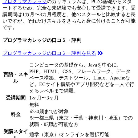
プログラマカレッジ
のカリキュラムは、PCの基礎からスタ
ートするため、完全な未経験でも安心して受講できます。
受
講期間は1カ月〜3カ月程度と、他のスクールと比較すると長
い
ですが、それだけスキルをきちんと身に付けることが可能
です。
プログラマカレッジの口コミ・評判
プログラマカレッジの口コミ・評判を見る
コンピュータの基礎から、Javaを中心に、
PHP、HTML、CSS、フレームワーク、データ
言語・スキ
ベース構築、テストツール、Linux、Apacheな
ル
ど。ECサイト構築やアプリ開発などを一人で行
えるレベルまで網羅。
受講期間
1ヶ月〜3ヶ月
無料
※30歳までが対象
料金
※一都三県（東京・千葉・神奈川・埼玉）での
就職・転職が可能な方
受講スタイ
通学（東京）/オンラインを選択可能
ル