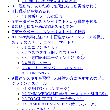
2.1
2年目に状況が大きく変わる
3
一晩たち、あらためて無職になった実感がわく
4
転職活動を始めるも・・
4.1
お祈りメールの日々
5
データベーススペシャリストという職業を知る
6
資格を得るための試験勉強を開始
7
データベーススペシャリストとして転職
8
IT/web業界に強い！未経験からのエンジニア転職に
おすすめのエージェント・サイト！
8.1
ユニゾンキャリア
8.2
ウズウズIT（旧：ウズキャリIT）
8.3
IT専門転職エージェント＠PRO人
8.4
転職スクール
8.5
キャリアカンパニー（CAREER
ACCOMPANY）
9
最速でスキルを習得！未経験の方におすすめのプロ
グラミングスクール
9.1
RUNTEQ（ランテック）
9.2
DMM WEBCAMP 学習コース（旧：SKILLS）
9.3
COACHTECH（コーチテック）
9.4
SAMURAI ENGINEER（侍エンジニア）
9.5
テックキャンプ