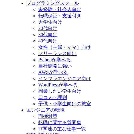
プログラミングスクール
未経験・社会人向け
転職保証・支援付き
大学生向け
20代向け
30代向け
40代向け
女性（主婦・ママ）向け
フリーランス向け
Pythonが学べる
自社開発に強い
AWSが学べる
インフラエンジニア向け
WordPressが学べる
副業したい学生向け
口コミ・評判
子供・小学生向けの教室
エンジニアの転職
面接対策
転職に関する質問集
IT関連の主な仕事一覧