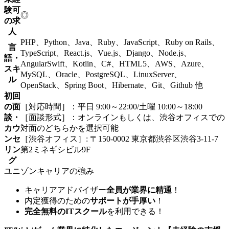
験可
◎
の求
人
PHP、Python、Java、Ruby、JavaScript、Ruby on Rails、
言
TypeScript、React.js、Vue.js、Django、Node.js、
語・
AngularSwift、Kotlin、C#、HTML5、AWS、Azure、
スキ
MySQL、Oracle、PostgreSQL、LinuxServer、
ル
OpenStack、Spring Boot、Hibernate、Git、Github 他
初回
の面
［対応時間］：平日 9:00～22:00/土曜 10:00～18:00
談・
［面談形式］：オンラインもしくは、渋谷オフィスでの
カウ
対面のどちらかを選択可能
ンセ
［渋谷オフィス］: 〒150-0002 東京都渋谷区渋谷3-11-7
リン
第2ミネギシビル9F
グ
ユニゾンキャリアの強み
キャリアアドバイザー
全員が業界に精通
！
内定獲得のための
サポートが手厚い
！
完全無料のITスクール
を利用できる！