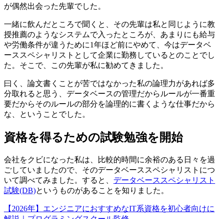
が偶然出会った先輩でした。
一緒に飲んだところで聞くと、その先輩は私と同じように教
授推薦のようなシステムで入ったところが、あまりにも給与
や労働条件が違うために1年ほど前にやめて、今は
データベ
ーススペシャリストとして企業に勤務
しているとのことでし
た。そこで、この先輩が私に勧めてきました。
曰く、論文書くことが苦ではなかった私の論理力があれば多
分取れると思う、データベースの管理だからルールが一番重
要だからその
ルールの部分を論理的に書くような仕事
だから
な、ということでした。
資格を得るための試験勉強を開始
会社をクビになった私は、比較的時間に余裕のある日々を過
ごしていましたので、そのデータベーススペシャリストにつ
いて調べてみました。すると、
データベーススペシャリスト
試験(DB)
というものがあることを知りました。
【2026年】エンジニアにおすすめなIT系資格を初心者向けに
解説｜プログラミングスクール監修