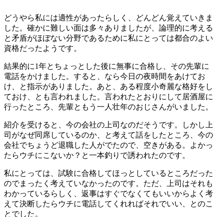
どうやら私には適性があったらしく、どんどん覚えていきま
した。確かに難しい面は多々ありましたが、
論理的に考える
と矛盾がほぼない分野である
ために私にとっては都合のよい
資格だったようです。
結果的に1年とちょっとした後に無事に合格し、その先輩に
電話をかけました。すると、なら今日の夜時間をあけてお
け、と指示がありました。あと、ある程度小奇麗な格好をし
ておけ、とも言われました。言われたとおりにして居酒屋に
行ったところ、先輩ともう一人壮年のおじさんがいました。
紹介を受けると、今の
会社の上司
なのだそうです。しかし上
司がなぜ同席しているのか、と考えて話をしたところ、今の
会社でちょうど退職した人がでたので、空きがある。
よかっ
たらウチにこないか？と一本釣りで誘われた
のです。
私にとっては、試験に合格してほっとしているところだった
のでまったく考えていなかったのです。ただ、上司はそれも
わかっているらしく、返事はすぐでなくてもいいからよく考
えて決断したらウチに電話してくれればそれでいい、とのこ
とでした。