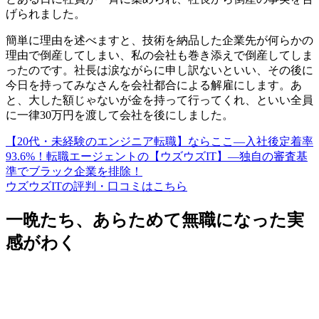
げられました
。
簡単に理由を述べますと、技術を納品した企業先が何らかの
理由で倒産してしまい、
私の会社も巻き添えで倒産してしま
った
のです。社長は涙ながらに申し訳ないといい、その後に
今日を持ってみなさんを会社都合による解雇にします。あ
と、大した額じゃないが金を持って行ってくれ、といい全員
に一律30万円を渡して会社を後にしました。
【20代・未経験のエンジニア転職】ならここ―入社後定着率
93.6%！転職エージェントの【ウズウズIT】―独自の審査基
準でブラック企業を排除！
ウズウズITの評判・口コミはこちら
一晩たち、あらためて無職になった実
感がわく