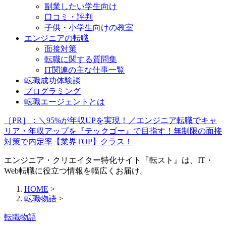
副業したい学生向け
口コミ・評判
子供・小学生向けの教室
エンジニアの転職
面接対策
転職に関する質問集
IT関連の主な仕事一覧
転職成功体験談
プログラミング
転職エージェントとは
［PR］：＼95%が年収UPを実現！／エンジニア転職でキャ
リア・年収アップを『テックゴー』で目指す！無制限の面接
対策で内定率【業界TOP】クラス！
エンジニア・クリエイター特化サイト『転スト』は、IT・
Web転職に役立つ情報を幅広くお届け。
HOME
>
転職物語
>
転職物語