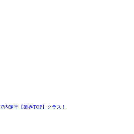
で内定率【業界TOP】クラス！