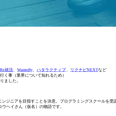
Re就活
、
Wantedly
、
ハタラクティブ
、
リクナビNEXT
など
行く事（業界について知れるため）
りました。
Tエンジニアを目指すことを決意。プログラミングスクールを受
コウヘイさん（仮名）の物語です。