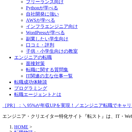
フリーランス向け
Pythonが学べる
自社開発に強い
AWSが学べる
インフラエンジニア向け
WordPressが学べる
副業したい学生向け
口コミ・評判
子供・小学生向けの教室
エンジニアの転職
面接対策
転職に関する質問集
IT関連の主な仕事一覧
転職成功体験談
プログラミング
転職エージェントとは
［PR］：＼95%が年収UPを実現！／エンジニア転職でキ
エンジニア・クリエイター特化サイト『転スト』は、IT・W
HOME
>