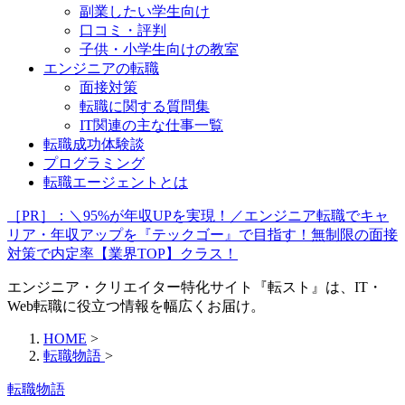
副業したい学生向け
口コミ・評判
子供・小学生向けの教室
エンジニアの転職
面接対策
転職に関する質問集
IT関連の主な仕事一覧
転職成功体験談
プログラミング
転職エージェントとは
［PR］：＼95%が年収UPを実現！／エンジニア転職でキャ
リア・年収アップを『テックゴー』で目指す！無制限の面接
対策で内定率【業界TOP】クラス！
エンジニア・クリエイター特化サイト『転スト』は、IT・
Web転職に役立つ情報を幅広くお届け。
HOME
>
転職物語
>
転職物語