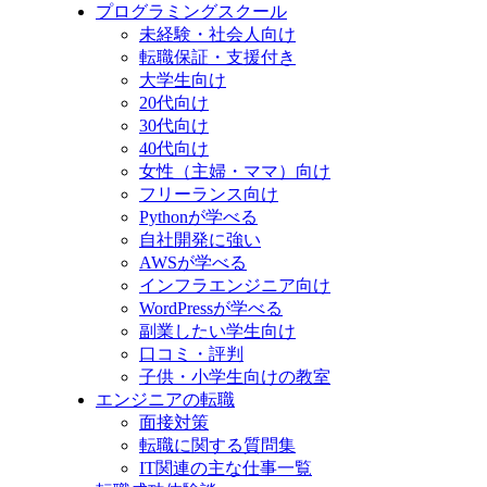
プログラミングスクール
未経験・社会人向け
転職保証・支援付き
大学生向け
20代向け
30代向け
40代向け
女性（主婦・ママ）向け
フリーランス向け
Pythonが学べる
自社開発に強い
AWSが学べる
インフラエンジニア向け
WordPressが学べる
副業したい学生向け
口コミ・評判
子供・小学生向けの教室
エンジニアの転職
面接対策
転職に関する質問集
IT関連の主な仕事一覧