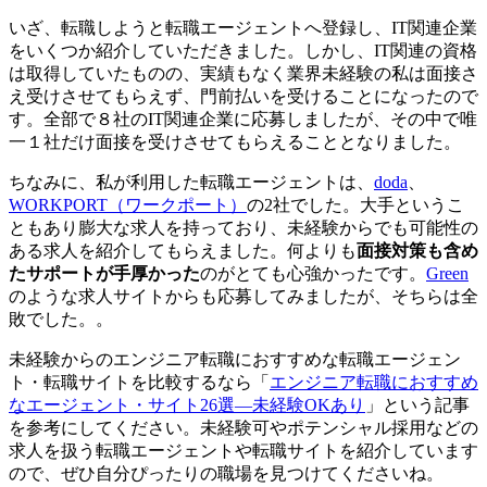
いざ、転職しようと転職エージェントへ登録し、IT関連企業
をいくつか紹介していただきました。しかし、IT関連の資格
は取得していたものの、
実績もなく業界未経験の私は面接さ
え受けさせてもらえず、門前払いを受ける
ことになったので
す。全部で８社のIT関連企業に応募しましたが、その中で唯
一１社だけ面接を受けさせてもらえることとなりました。
ちなみに、私が利用した転職エージェントは、
doda
、
WORKPORT（ワークポート）
の2社でした。大手というこ
ともあり膨大な求人を持っており、未経験からでも可能性の
ある求人を紹介してもらえました。何よりも
面接対策も含め
たサポートが手厚かった
のがとても心強かったです。
Green
のような求人サイトからも応募してみましたが、そちらは全
敗でした。。
未経験からのエンジニア転職におすすめな転職エージェン
ト・転職サイトを比較するなら「
エンジニア転職におすすめ
なエージェント・サイト26選―未経験OKあり
」という記事
を参考にしてください。未経験可やポテンシャル採用などの
求人を扱う転職エージェントや転職サイトを紹介しています
ので、ぜひ自分ぴったりの職場を見つけてくださいね。