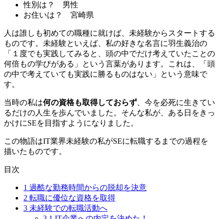
性別は？
男性
お住いは？
宮崎県
人は誰しも初めての職種に就けば、
未経験からスタート
する
ものです。未経験といえば、私の好きな名言に羽生義治の
「１度でも実践してみると、頭の中でだけ考えていたことの
何倍もの学びがある」という言葉があります。これは、「頭
の中で考えていても実践に勝るものはない」という意味で
す。
当時の私は
何の資格も取得しておらず
、今を必死に生きてい
るだけの人生を歩んでいました。そんな私が、ある日をきっ
かけにSEを目指すようになりました。
この物語は
IT業界未経験の私がSEに転職するまでの過程
を
描いたものです。
目次
1
過酷な勤務時間からの脱却を決意
2
転職に優位な資格を取得
3
未経験での転職活動へ
3.1
IT企業への内定を決めた！