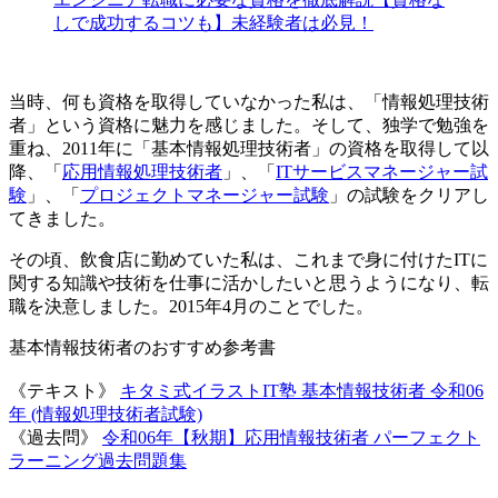
しで成功するコツも】未経験者は必見！
当時、何も資格を取得していなかった私は、「情報処理技術
者」という資格に魅力を感じました。そして、独学で勉強を
重ね、2011年に「基本情報処理技術者」の資格を取得して以
降、「
応用情報処理技術者
」、「
ITサービスマネージャー試
験
」、「
プロジェクトマネージャー試験
」の試験をクリアし
てきました。
その頃、飲食店に勤めていた私は、これまで身に付けた
ITに
関する知識や技術を仕事に活かしたい
と思うようになり、転
職を決意しました。2015年4月のことでした。
基本情報技術者のおすすめ参考書
《テキスト》
キタミ式イラストIT塾 基本情報技術者 令和06
年 (情報処理技術者試験)
《過去問》
令和06年【秋期】応用情報技術者 パーフェクト
ラーニング過去問題集