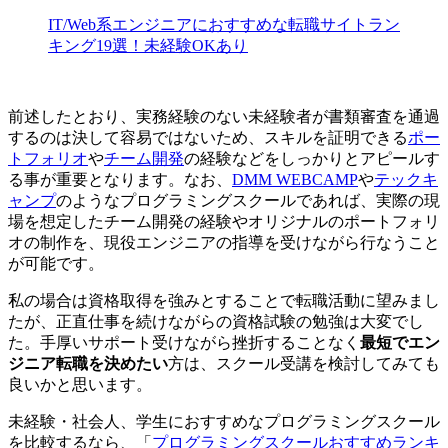
IT/Web系エンジニアにおすすめな転職サイトラン
キング19選！未経験OKあり
前述したとおり、実務経験のない未経験者が書類審査を通過
するのは決して容易ではないため、スキルを証明できる
ポー
トフォリオ
や
チーム開発
の経験などをしっかりとアピールす
る事が重要となります。なお、
DMM WEBCAMP
や
テックキ
ャンプ
のようなプログラミングスクールであれば、実際の現
場を想定したチーム開発の経験やオリジナルのポートフォリ
オの制作を、
現役エンジニアの指導を受けながら行なう
こと
が可能です。
私の場合は資格取得を強みとすることで転職活動に望みまし
たが、正直仕事を続けながらの資格試験の勉強は大変でし
た。手厚いサポート受けながら挫折することなく
最短でエン
ジニア転職を決めたい
方は、スクール受講を検討してみても
良いかと思います。
未経験・社会人、学生におすすめなプログラミングスクール
を比較するなら、「
プログラミングスクールおすすめランキ