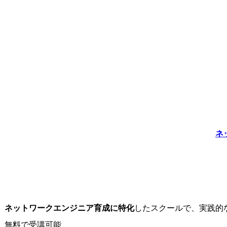
ネ
ネットワークエンジニア育成に特化
したスクールで、実践的
無料で受講可能