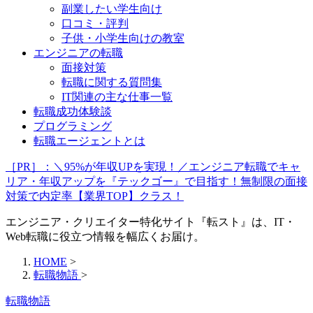
副業したい学生向け
口コミ・評判
子供・小学生向けの教室
エンジニアの転職
面接対策
転職に関する質問集
IT関連の主な仕事一覧
転職成功体験談
プログラミング
転職エージェントとは
［PR］：＼95%が年収UPを実現！／エンジニア転職でキャ
リア・年収アップを『テックゴー』で目指す！無制限の面接
対策で内定率【業界TOP】クラス！
エンジニア・クリエイター特化サイト『転スト』は、IT・
Web転職に役立つ情報を幅広くお届け。
HOME
>
転職物語
>
転職物語