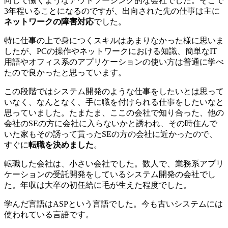
向して働くようなアウトソーシング的な会社でした。そこで
3年程いることになるのですが、出向された先の仕事は主に
ネットワークの障害対応
でした。
特に仕事の上で身につくスキルはあまりなかった様に思いま
したが、PCの操作やネットワークにおける知識、簡単なIT
用語やオフィス系のアプリケーションの使い方は普通に学べ
たので良かったと思っています。
この段階ではシステム開発のような仕事をしたいとは思って
いなく、なんとなく、
手に職を付けられる仕事をしたい
なと
思っていました。たまたま、ここの会社で知り合った、他の
会社のSEの方に会社に入らないかと誘われ、その時住んで
いた家もその誘って貰ったSEの方の会社に近かったので、
すぐに
転職を決めました
。
転職した会社は、小さい会社でした。数人で、業務系アプリ
ケーションの受託開発をしているシステム開発の会社でし
た。年収は大卒の初任給に毛が生えた程度でした。
学んだ言語はASPという言語でした。今も古いシステムには
使われている言語です。