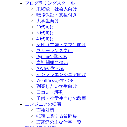
プログラミングスクール
未経験・社会人向け
転職保証・支援付き
大学生向け
20代向け
30代向け
40代向け
女性（主婦・ママ）向け
フリーランス向け
Pythonが学べる
自社開発に強い
AWSが学べる
インフラエンジニア向け
WordPressが学べる
副業したい学生向け
口コミ・評判
子供・小学生向けの教室
エンジニアの転職
面接対策
転職に関する質問集
IT関連の主な仕事一覧