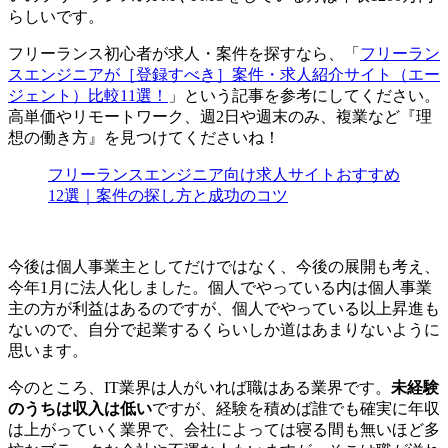
らしい
です。
フリーランス初心者が求人・案件を探すなら、「
フリーラン
スエンジニアが［登録すべき］案件・求人紹介サイト（エー
ジェント）比較11選！
」という記事を参考にしてください。
高単価やリモートワーク、週2日や週末のみ、複業など『理
想の働き方』を見つけてくださいね！
フリーランスエンジニア向け求人サイトおすすめ
12選｜案件の探し方と成功のコツ
今後は個人事業主としてだけではなく、今後の展開も考え、
今年1月に法人化しました。個人でやっている内は個人事業
主の方が利益はあるのですが、個人でやっている以上昇進も
ないので、自分で起業するくらいしか道はあまりないように
思います。
今のところ、IT業界は人がいれば職はある業界です。
未経験
のうちは収入は低い
ですが、経験を積めば誰でも確実に年収
は上がっていく業界で、会社によっては
寝る間も無いほど多