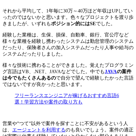
それから平均して、1年毎に30万～40万ほど年収はUPしてい
ったのではないかと思います。色々なプロジェクトを渡り歩
きましたが、いずれも
ポジション的にはSE
でした。
経験した業種は、生保、損保、自動車、銀行、官公庁など
様々な業種を経験し携わったシステムは勤怠管理のシステム
だったり、保険者さんの加入システムだったり人事や給与の
システムだったりしました。
様々な技術に携わることができました。覚えたプログラミン
グ言語はVB、.NET、JAVAなどでした。中でも
JAVA
の案件
は今でもたくさんあるの
で自分で望んで経験したかった言語
ではないですが良かったと思います。
フリーランスエンジニアが稼げるおすすめ言語6
選！学習方法や案件の取り方も
営業や”つて”以外で案件を探すことに不安があるという人
は、
エージェントを利用する
のも良いでしょう。案件の適正