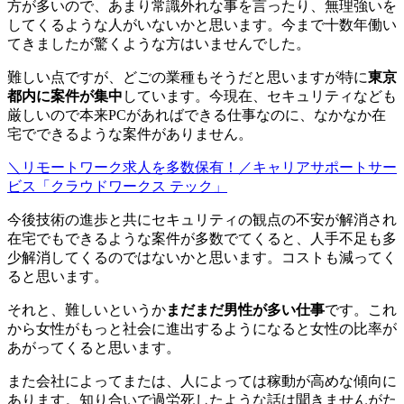
方が多い
ので、あまり常識外れな事を言ったり、無理強いを
してくるような人がいないかと思います。今まで十数年働い
てきましたが驚くような方はいませんでした。
難しい点ですが、どごの業種もそうだと思いますが特に
東京
都内に案件が集中
しています。今現在、セキュリティなども
厳しいので本来PCがあればできる仕事なのに、なかなか在
宅でできるような案件がありません。
＼リモートワーク求人を多数保有！／キャリアサポートサー
ビス「クラウドワークス テック」
今後技術の進歩と共にセキュリティの観点の不安が解消され
在宅でもできるような案件が多数でてくると、人手不足も多
少解消してくるのではないかと思います。コストも減ってく
ると思います。
それと、難しいというか
まだまだ男性が多い仕事
です。これ
から女性がもっと社会に進出するようになると女性の比率が
あがってくると思います。
また会社によってまたは、人によっては稼動が高めな傾向に
あります。知り合いで過労死したような話は聞きませんがた