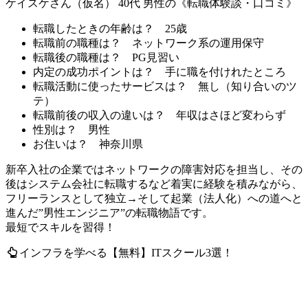
ケイスケさん（仮名） 40代 男性の《転職体験談・口コミ》
転職したときの年齢は？
25歳
転職前の職種は？
ネットワーク系の運用保守
転職後の職種は？
PG見習い
内定の成功ポイントは？
手に職を付けれたところ
転職活動に使ったサービスは？
無し（知り合いのツ
テ）
転職前後の収入の違いは？
年収はさほど変わらず
性別は？
男性
お住いは？
神奈川県
新卒入社の企業ではネットワークの障害対応を担当し、その
後はシステム会社に転職するなど着実に経験を積みながら、
フリーランスとして独立→そして起業（法人化）への道へと
進んだ”男性エンジニア”の転職物語です。
最短でスキルを習得！
インフラを学べる【無料】ITスクール3選！