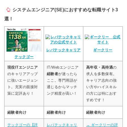
システムエンジニア(SE)におすすめな転職サイト3
選！
レバテックキャリア
ギークリー
テックゴー
現役ITエンジニア
IT/Webエンジニア
高年収・高待遇
の
のキャリアアップ
経験者
が迷ったら
求人を多数保有。
に強いエージェン
ここ。専門用語が
キャリア志向の強
ト。充実の面接対
通じるからマッチ
い方やハイスキル
策に定評あり！
ング精度が高い！
の方には特におす
すめです！
経験者向け
経験者向け
経験者向け
テックゴーの【評
レバテックキャリ
→ ギークリーの評