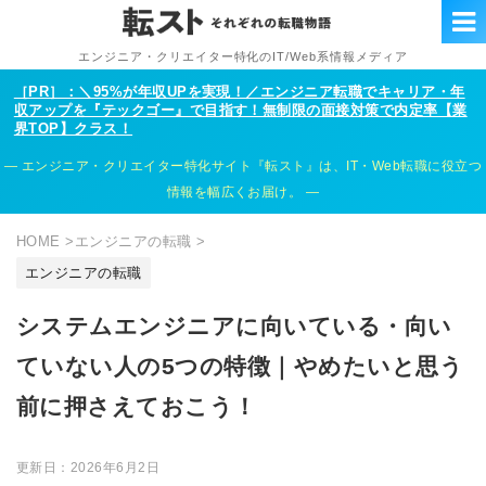
エンジニア・クリエイター特化のIT/Web系情報メディア
［PR］：＼95%が年収UPを実現！／エンジニア転職でキャリア・年
収アップを『テックゴー』で目指す！無制限の面接対策で内定率【業
界TOP】クラス！
エンジニア・クリエイター特化サイト『転スト』は、IT・Web転職に役立つ
情報を幅広くお届け。
HOME
>
エンジニアの転職
>
エンジニアの転職
システムエンジニアに向いている・向い
ていない人の5つの特徴｜やめたいと思う
前に押さえておこう！
更新日：
2026年6月2日