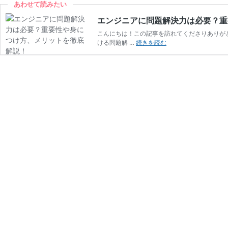
あわせて読みたい
エンジニアに問題解決力は必要？重
こんにちは！この記事を訪れてくださりありが
エ
ける問題解 …
続きを読む
ン
ジ
ニ
ア
に
問
題
解
決
力
は
必
要？
重
要
性
や
身
に
つ