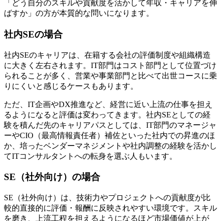
「どう自分のスキルや貢献度を活かして年収・キャリアを伸
ばすか」の方が本質的な問いになります。
社内SEの場合
社内SEのキャリアは、在籍する会社の評価制度や組織構造
に大きく左右されます。IT部門はコスト部門として位置づけ
られることが多く、営業や事業部門と比べて出世コースに乗
りにくいと感じるケースもあります。
ただ、IT企画やDX推進など、経営に近い上流の仕事を担え
るようになると評価は変わってきます。社内SEとしての経
験を積んだ先のキャリアパスとしては、IT部門のマネージャ
ーやCIO（最高情報責任者）補佐といった社内での昇進のほ
か、培った
ベンダーマネジメントや社内調整の経験を活かし
てITコンサルタントへの転身を選ぶ
人もいます。
SE（社外向け）の場合
SE（社外向け）は、技術力やプロジェクトへの貢献度が比
較的直接的に評価・報酬に反映されやすい環境です。スキル
を磨き、上流工程を担えるようになるほど市場価値が上が