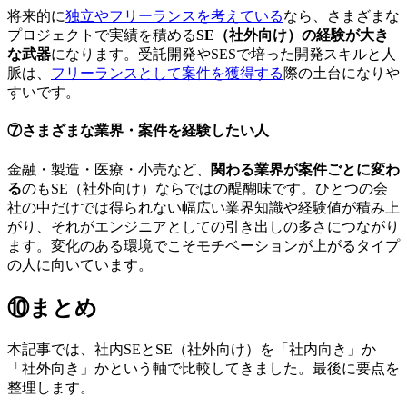
将来的に
独立やフリーランスを考えている
なら、さまざまな
プロジェクトで実績を積める
SE（社外向け）の経験が大き
な武器
になります。受託開発やSESで培った開発スキルと人
脈は、
フリーランスとして案件を獲得する
際の土台になりや
すいです。
⑦さまざまな業界・案件を経験したい人
金融・製造・医療・小売など、
関わる業界が案件ごとに変わ
る
のもSE（社外向け）ならではの醍醐味です。ひとつの会
社の中だけでは得られない幅広い業界知識や経験値が積み上
がり、それがエンジニアとしての引き出しの多さにつながり
ます。変化のある環境でこそモチベーションが上がるタイプ
の人に向いています。
⑩まとめ
本記事では、社内SEとSE（社外向け）を「社内向き」か
「社外向き」かという軸で比較してきました。最後に要点を
整理します。