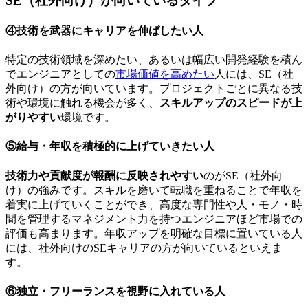
SE（社外向け）が向いているタイプ
④技術を武器にキャリアを伸ばしたい人
特定の技術領域を深めたい、あるいは幅広い開発経験を積ん
でエンジニアとしての
市場価値を高めたい
人には、SE（社
外向け）の方が向いています。プロジェクトごとに異なる技
術や環境に触れる機会が多く、
スキルアップのスピードが上
がりやすい
環境です。
⑤給与・年収を積極的に上げていきたい人
技術力や貢献度が報酬に反映されやすい
のがSE（社外向
け）の強みです。スキルを磨いて転職を重ねることで年収を
着実に上げていくことができ、高度な専門性や人・モノ・時
間を管理するマネジメント力を持つエンジニアほど市場での
評価も高まります。
年収アップを明確な目標に置いている
人
には、社外向けのSEキャリアの方が向いているといえま
す。
⑥独立・フリーランスを視野に入れている人