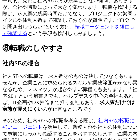
平均的に見れば社内SEの方が残業は少ない傾向にあります
が、会社や時期によって大きく変わります。転職を検討する
際は、求人票の残業時間だけでなく、プロジェクトの繁閑サ
イクルや体制人数まで確認しておくのが賢明です。”自分で
は聞き出しづらい”という方は、
転職エージェントを経由し
て確認する
という手段も検討してみましょう。
⑧転職のしやすさ
社内SEの場合
社内SEへの転職は、求人数そのものは決して少なくありま
せんが、企業ごとに求められるスキルや業務範囲がかなり異
なるため、ミスマッチが起きやすい職種でもあります。「社
内SE」という肩書きでも、ヘルプデスク中心の会社もあれ
ば、IT企画やDX推進まで担う会社もあり、
求人票だけでは
実態が見えにくい
のが正直なところです。
そのため、社内SEへの転職を考える際は、
社内SEの転職に
強いエージェント
を活用して、業務内容や社内の体制につい
て事前にしっかり確認することをおすすめします。企業の内