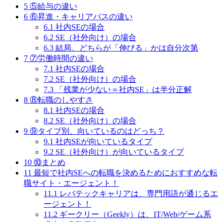
5
⑤給与の違い
6
⑥昇進・キャリアパスの違い
6.1
社内SEの場合
6.2
SE（社外向け）の場合
6.3
結局、どちらが「伸びる」かは自分次第
7
⑦労働時間の違い
7.1
社内SEの場合
7.2
SE（社外向け）の場合
7.3
「残業が少ない＝社内SE」は半分正解
8
⑧転職のしやすさ
8.1
社内SEの場合
8.2
SE（社外向け）の場合
9
⑨タイプ別、向いているのはどっち？
9.1
社内SEが向いているタイプ
9.2
SE（社外向け）が向いているタイプ
10
⑩まとめ
11
最短で社内SEへの転職を決めるためにおすすめな転
職サイト・エージェント！
11.1
レバテックキャリアは、専門用語が通じるエ
ージェント！
11.2
ギークリー（Geekly）は、IT/Web/ゲーム系