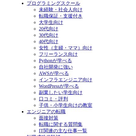
プログラミングスクール
未経験・社会人向け
転職保証・支援付き
大学生向け
20代向け
30代向け
40代向け
女性（主婦・ママ）向け
フリーランス向け
Pythonが学べる
自社開発に強い
AWSが学べる
インフラエンジニア向け
WordPressが学べる
副業したい学生向け
口コミ・評判
子供・小学生向けの教室
エンジニアの転職
面接対策
転職に関する質問集
IT関連の主な仕事一覧