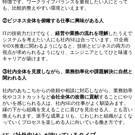
特徴です。
ワークライフバランスを重視したい人にとって
も、比較的整えやすい
環境といえます。
②ビジネス全体を俯瞰する仕事に興味がある人
ITの技術力だけでなく、
経営や業務の流れを理解
したうえで
システムを考えたい人にも社内SEは合っています。IT企画
やDX推進に関わるようになると、
技術とビジネスの両方の
視点が求められる
ようになり、エンジニアとしてひと味違う
キャリアが築けます。
③社内全体を見渡しながら、業務効率化や課題解決に自然と
関われる人
社内のあちこちからの依頼や相談に対応しながら、業務効率
化やコストカットなど
会社全体の改善に貢献
することにやり
がいを感じられる人は、社内SEの仕事がよく馴染みます。
縁の下から組織を支えることに喜びを見出せる人、とも言い
換えられます。派手な成果よりも、
じわじわと組織がよくな
っていくプロセスを楽しめる
人に向いている働き方です。