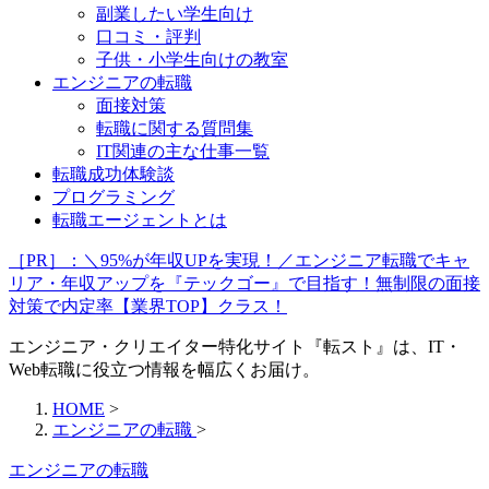
副業したい学生向け
口コミ・評判
子供・小学生向けの教室
エンジニアの転職
面接対策
転職に関する質問集
IT関連の主な仕事一覧
転職成功体験談
プログラミング
転職エージェントとは
［PR］：＼95%が年収UPを実現！／エンジニア転職でキャ
リア・年収アップを『テックゴー』で目指す！無制限の面接
対策で内定率【業界TOP】クラス！
エンジニア・クリエイター特化サイト『転スト』は、IT・
Web転職に役立つ情報を幅広くお届け。
HOME
>
エンジニアの転職
>
エンジニアの転職