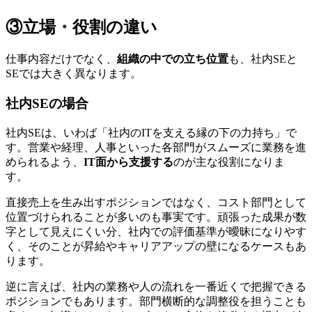
③立場・役割の違い
仕事内容だけでなく、
組織の中での立ち位置
も、社内SEと
SEでは大きく異なります。
社内SEの場合
社内SEは、いわば「社内のITを支える縁の下の力持ち」で
す。営業や経理、人事といった各部門がスムーズに業務を進
められるよう、
IT面から支援する
のが主な役割になりま
す。
直接売上を生み出すポジションではなく、コスト部門として
位置づけられることが多いのも事実です。頑張った成果が数
字として見えにくい分、社内での評価基準が曖昧になりやす
く、そのことが昇給やキャリアアップの壁になるケースもあ
ります。
逆に言えば、
社内の業務や人の流れを一番近くで把握できる
ポジション
でもあります。部門横断的な調整役を担うことも