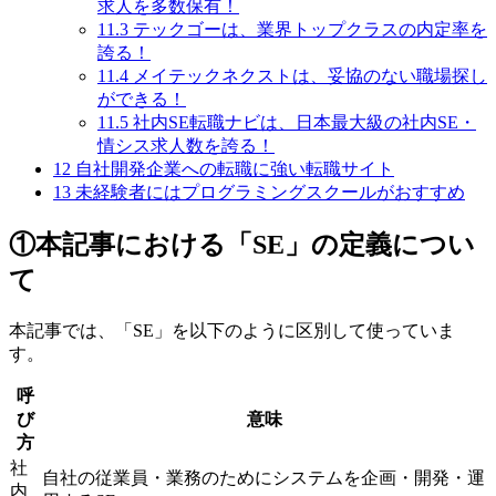
求人を多数保有！
11.3
テックゴーは、業界トップクラスの内定率を
誇る！
11.4
メイテックネクストは、妥協のない職場探し
ができる！
11.5
社内SE転職ナビは、日本最大級の社内SE・
情シス求人数を誇る！
12
自社開発企業への転職に強い転職サイト
13
未経験者にはプログラミングスクールがおすすめ
①本記事における「SE」の定義につい
て
本記事では、「SE」を以下のように区別して使っていま
す。
呼
び
意味
方
社
自社の従業員・業務のためにシステムを企画・開発・運
内