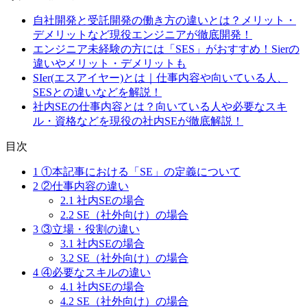
自社開発と受託開発の働き方の違いとは？メリット・
デメリットなど現役エンジニアが徹底開発！
エンジニア未経験の方には「SES」がおすすめ！Sierの
違いやメリット・デメリットも
SIer(エスアイヤー)とは｜仕事内容や向いている人、
SESとの違いなどを解説！
社内SEの仕事内容とは？向いている人や必要なスキ
ル・資格などを現役の社内SEが徹底解説！
目次
1
①本記事における「SE」の定義について
2
②仕事内容の違い
2.1
社内SEの場合
2.2
SE（社外向け）の場合
3
③立場・役割の違い
3.1
社内SEの場合
3.2
SE（社外向け）の場合
4
④必要なスキルの違い
4.1
社内SEの場合
4.2
SE（社外向け）の場合