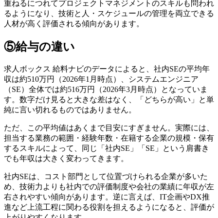
重ねるにつれてプロジェクトマネジメントのスキルも問われ
るようになり、
技術と人・スケジュールの管理を両立できる
人材が高く評価される
傾向があります。
⑤給与の違い
求人ボックス 給料ナビのデータによると、社内SEの平均年
収は約510万円（2026年1月時点）、システムエンジニア
（SE）全体では約516万円（2026年3月時点）となっていま
す。数字だけ見ると大きな差はなく、「どちらが高い」と単
純に言い切れるものではありません。
ただ、この平均値はあくまで目安にすぎません。実際には、
担当する
業務の範囲・経験年数・在籍する企業の規模・保有
するスキル
によって、同じ「社内SE」「SE」という肩書き
でも年収は大きく変わってきます。
社内SEは、コスト部門として位置づけられる企業が多いた
め、技術力よりも
社内での評価制度や会社の業績に年収が左
右されやすい
傾向があります。逆に言えば、IT企画やDX推
進など上流工程に関わる役割を担えるようになると、評価が
上がりやすくなります。