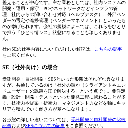
整えることが中心です。主な業務としては、社内システムの
開発・運用・保守、PCやネットワークなどインフラの管
理、社内からの問い合わせ対応（ヘルプデスク）、外部ベン
ダーの選定や進捗管理（ベンダーマネジメント）といったも
のが挙げられます。会社の規模によっては、
これらをひとり
で担う「ひとり情シス」状態になる
ことも珍しくありませ
ん。
社内SEの仕事内容についての詳しい解説は、
こちらの記事
をご覧ください。
SE（社外向け）の場合
受託開発・自社開発・SESといった形態はそれぞれ異なりま
すが、共通しているのは「社外の誰か（クライアントやエン
ドユーザー）の課題をITで解決する」という点です。要件定
義・設計・開発・テストといった開発工程に携わることが多
く、
技術力や提案・折衝力、マネジメント力などを軸にキャ
リアを積んでいく働き方が基本
になります。
各形態の詳しい違いについては、
受託開発と自社開発の比較
記事
および
SESについての記事
をご参照ください。