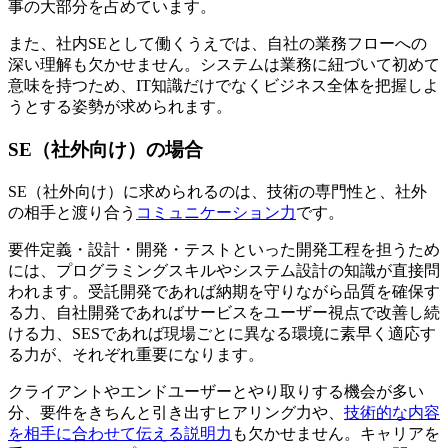
事の大部分を占めています。
また、社内SEとして働くうえでは、自社の業務フローへの
深い理解も欠かせません。システムは業務に紐づいて初めて
意味を持つため、
IT知識だけでなくビジネス全体を把握しよ
うとする姿勢が求められます
。
SE（社外向け）の場合
SE（社外向け）に求められるのは、技術の専門性と、社外
の相手と渡り合う
コミュニケーション力
です。
要件定義・設計・開発・テストといった開発工程を担うため
には、プログラミングスキルやシステム設計の知識が直接問
われます。受託開発であれば納期を守りながら品質を確保す
る力、自社開発であればサービスをユーザー視点で改善し続
ける力、SESであれば現場ごとに異なる環境に素早く適応す
る力が、それぞれ重要になります。
クライアントやエンドユーザーとやり取りする機会が多い
分、要件をきちんと引き出すヒアリング力や、
技術的な内容
を相手に合わせて伝える説明力
も欠かせません。キャリアを