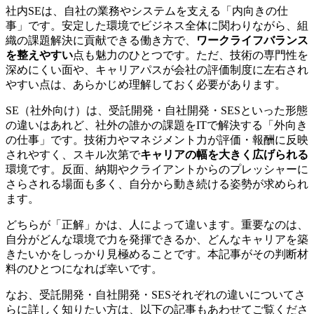
社内SEは、自社の業務やシステムを支える「内向きの仕
事」です。安定した環境でビジネス全体に関わりながら、組
織の課題解決に貢献できる働き方で、
ワークライフバランス
を整えやすい
点も魅力のひとつです。ただ、技術の専門性を
深めにくい面や、
キャリアパスが会社の評価制度に左右され
やすい
点は、あらかじめ理解しておく必要があります。
SE（社外向け）は、受託開発・自社開発・SESといった形態
の違いはあれど、社外の誰かの課題をITで解決する「外向き
の仕事」です。技術力やマネジメント力が評価・報酬に反映
されやすく、スキル次第で
キャリアの幅を大きく広げられる
環境です。反面、
納期やクライアントからのプレッシャーに
さらされる
場面も多く、自分から動き続ける姿勢が求められ
ます。
どちらが「正解」かは、人によって違います。重要なのは、
自分がどんな環境で力を発揮できるか、どんなキャリアを築
きたいかをしっかり見極めることです。本記事がその判断材
料のひとつになれば幸いです。
なお、受託開発・自社開発・SESそれぞれの違いについてさ
らに詳しく知りたい方は、以下の記事もあわせてご覧くださ