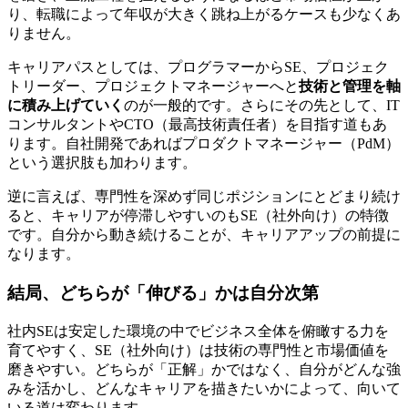
り、転職によって年収が大きく跳ね上がるケースも少なくあ
りません。
キャリアパスとしては、プログラマーからSE、プロジェク
トリーダー、プロジェクトマネージャーへと
技術と管理を軸
に積み上げていく
のが一般的です。さらにその先として、IT
コンサルタントやCTO（最高技術責任者）を目指す道もあ
ります。自社開発であればプロダクトマネージャー（PdM）
という選択肢も加わります。
逆に言えば、
専門性を深めず同じポジションにとどまり続け
ると、キャリアが停滞しやすい
のもSE（社外向け）の特徴
です。自分から動き続けることが、キャリアアップの前提に
なります。
結局、どちらが「伸びる」かは自分次第
社内SEは安定した環境の中でビジネス全体を俯瞰する力を
育てやすく、SE（社外向け）は技術の専門性と市場価値を
磨きやすい。どちらが「正解」かではなく、自分がどんな強
みを活かし、どんなキャリアを描きたいかによって、向いて
いる道は変わります。