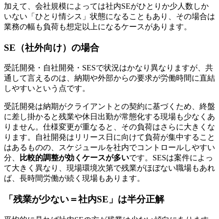
加えて、会社規模によっては社内SEがひとりか少人数しか
いない「ひとり情シス」状態になることもあり、その場合は
業務の幅も負荷も想定以上になるケースがあります。
SE（社外向け）の場合
受託開発・自社開発・SESで状況はかなり異なりますが、共
通して言えるのは、納期や外部からの要求が労働時間に直結
しやすいという点です。
受託開発は納期がクライアントとの契約に基づくため、
終盤
に差し掛かると残業や休日出勤が常態化
する現場も少なくあ
りません。仕様変更が重なると、その負荷はさらに大きくな
ります。自社開発はリリース日に向けて負荷が集中すること
はあるものの、スケジュールを社内でコントロールしやすい
分、
比較的調整が効くケースが多い
です。SESは案件によっ
て大きく異なり、現場環境次第で残業がほぼない職場もあれ
ば、
長時間労働が続く現場もあります
。
「残業が少ない＝社内SE」は半分正解