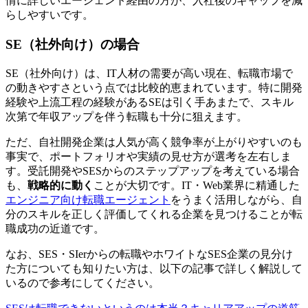
情に詳しいエージェント経由の方が、入社後のギャップを減
らしやすいです。
SE（社外向け）の場合
SE（社外向け）は、IT人材の需要が高い現在、転職市場で
の動きやすさという点では比較的恵まれています。特に開発
経験や上流工程の経験があるSEは引く手あまたで、スキル
次第で年収アップを伴う転職も十分に狙えます。
ただ、
自社開発企業は人気が高く競争率が上がりやすい
のも
事実で、ポートフォリオや実績の見せ方が選考を左右しま
す。受託開発やSESからのステップアップを考えている場合
も、
戦略的に動く
ことが大切です。IT・Web業界に精通した
エンジニア向け転職エージェント
をうまく活用しながら、自
分のスキルを正しく評価してくれる企業を見つけることが転
職成功の近道です。
なお、
SES・SIerからの転職やホワイトなSES企業の見分け
た方についても知りたい
方は、以下の記事で詳しく解説して
いるので参考にしてください。