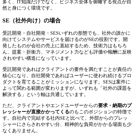
多く、IT知識だけでなく、ビジネス全体を俯瞰する視点が自
然と身につく環境です。
SE（社外向け）の場合
受託開発・自社開発・SESいずれの形態でも、
社外の誰かに
向けてシステムやサービスを届けるのがSEの役割
です。開
発したものが会社の売上に直結するため、技術力はもちろ
ん、提案・折衝力、マネジメント力なども評価や報酬に反映
されやすい構造になっています。
受託開発であればクライアントの要件を満たすことが責任の
核心になり、自社開発であればユーザーに使われ続けるプロ
ダクトを育てることがミッションになります。SESは案件に
よって関わる範囲が変わりますが、いずれも「社外の課題を
解決する」という軸は共通しています。
ただ、クライアントやエンドユーザーからの
要求・納期のプ
レッシャーが直接かかってくる
のもこのポジションの特徴で
す。自社内で完結する社内SEと比べて、外部からのプレッ
シャーにさらされやすい分、精神的な負荷がかかる場面も少
なくありません。