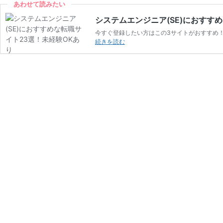
あわせて読みたい
システムエンジニア(SE)におすす
今すぐ登録したい方はこの3サイトがおすすめ！ 
シ
続きを読む
ス
テ
ム
エ
ン
ジ
ニ
ア
(SE)
に
お
す
す
め
な
転
職
サ
イ
ト