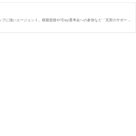
ップに強いエージェント。模擬面接や1Day選考会への参加など「充実のサポー …