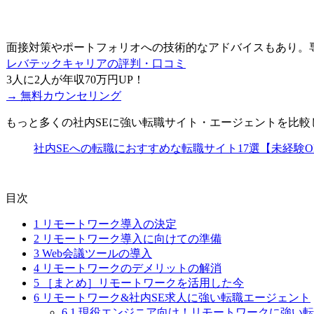
面接対策やポートフォリオへの技術的なアドバイスもあり。
レバテックキャリアの評判・口コミ
3人に2人が
年収70万円UP
！
→ 無料カウンセリング
もっと多くの社内SEに強い転職サイト・エージェントを比較
社内SEへの転職におすすめな転職サイト17選【未経験O
目次
1
リモートワーク導入の決定
2
リモートワーク導入に向けての準備
3
Web会議ツールの導入
4
リモートワークのデメリットの解消
5
［まとめ］リモートワークを活用した今
6
リモートワーク&社内SE求人に強い転職エージェント
6.1
現役エンジニア向け！リモートワークに強い転