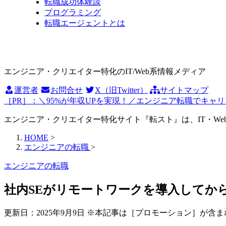
転職成功体験談
プログラミング
転職エージェントとは
エンジニア・クリエイター特化のIT/Web系情報メディア
運営者
お問合せ
X（旧Twitter）
サイトマップ
［PR］：＼95%が年収UPを実現！／エンジニア転職でキ
エンジニア・クリエイター特化サイト『転スト』は、IT・W
HOME
>
エンジニアの転職
>
エンジニアの転職
社内SEがリモートワークを導入してか
更新日：
2025年9月9日
※本記事は［プロモーション］が含ま