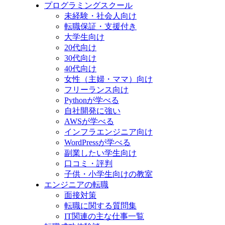
プログラミングスクール
未経験・社会人向け
転職保証・支援付き
大学生向け
20代向け
30代向け
40代向け
女性（主婦・ママ）向け
フリーランス向け
Pythonが学べる
自社開発に強い
AWSが学べる
インフラエンジニア向け
WordPressが学べる
副業したい学生向け
口コミ・評判
子供・小学生向けの教室
エンジニアの転職
面接対策
転職に関する質問集
IT関連の主な仕事一覧