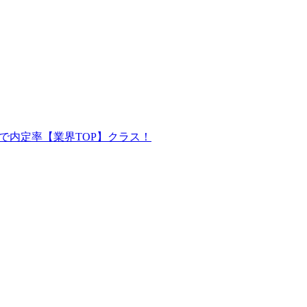
で内定率【業界TOP】クラス！