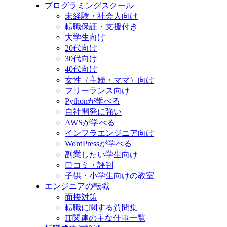
プログラミングスクール
未経験・社会人向け
転職保証・支援付き
大学生向け
20代向け
30代向け
40代向け
女性（主婦・ママ）向け
フリーランス向け
Pythonが学べる
自社開発に強い
AWSが学べる
インフラエンジニア向け
WordPressが学べる
副業したい学生向け
口コミ・評判
子供・小学生向けの教室
エンジニアの転職
面接対策
転職に関する質問集
IT関連の主な仕事一覧