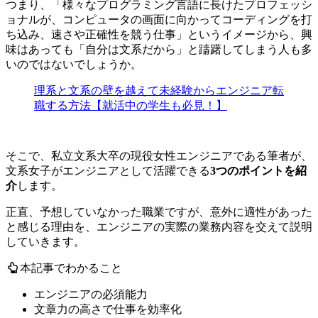
つまり、「様々なプログラミング言語に長けたプロフェッシ
ョナルが、コンピュータの画面に向かってコーディングを打
ち込み、速さや正確性を競う仕事」というイメージから、興
味はあっても
「自分は文系だから」と躊躇してしまう人も多
い
のではないでしょうか。
理系と文系の壁を越えて未経験からエンジニア転
職する方法【就活中の学生も必見！】
そこで、私立文系大卒の現役女性エンジニアである筆者が、
文系女子がエンジニアとして活躍できる
3つのポイントを紹
介
します。
正直、予想していなかった職業ですが、意外に適性があった
と感じる理由を、エンジニアの実際の業務内容を交えて説明
していきます。
本記事でわかること
エンジニアの必須能力
文章力の高さで仕事を効率化