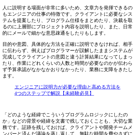
人に説明する場面が非常に多いため、文章力を発揮できるの
もエンジニアの仕事の特徴です。クライアントに必要なシス
テムを提案したり、プログラム仕様をまとめたり、決裁を取
るのに上層部にプロジェクト内容を説明したり、また、日常
的にメールで細かな意思疎通をしたりもします。
目的や意図、具体的な方法を正確に説明できなければ、相手
に伝わらず、例えばプログラマーが誤解したままシステムが
完成してクライアントの意図と違う計算結果になってしまっ
たり、作業にどれくらいの人数と時間が必要なのかが伝わら
ず予算承認がなかなかおりなかったり、業務に支障をきたし
ます。
エンジニアに説明力が必要な理由と高める方法を
4つのステップで解説【未経験必見】
「どのような経緯でこういうプログラムロジックにしたの
か」などの背景や経緯を文書で残しておくことも、大切な業
務です。証跡を残しておけば、クライアントや開発チームメ
ンバーと済んだ議論を蒸し返して、無駄な時間を費やさずに