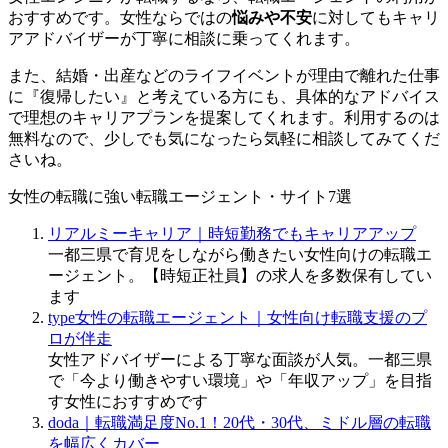
おすすめです。女性ならではの
悩みや不安
に対してもキャリ
アアドバイザーが丁寧に相談に乗ってくれます。
また、結婚・出産などのライフイベントが理由で離れた仕事
に『復帰したい』と考えている方にも、具体的なアドバイス
で理想のキャリアプランを提案してくれます。利用するのは
無料なので、少しでも気になったら気軽に相談してみてくだ
さいね。
女性の転職に強い転職エージェント・サイト7選
リアルミーキャリア｜時短勤務でもキャリアアップ
一都三県で育児をしながら働きたい女性向けの転職エ
ージェント。【時短正社員】の求人を多数保有してい
ます
type女性の転職エージェント｜女性向け転職支援のプ
ロが伴走
女性アドバイザーによる丁寧な面談が人気。一都三県
で「今より働きやすい環境」や「年収アップ」を目指
す女性におすすめです
doda｜転職満足度No.1！20代・30代、ミドル層の転職
を幅広くカバー