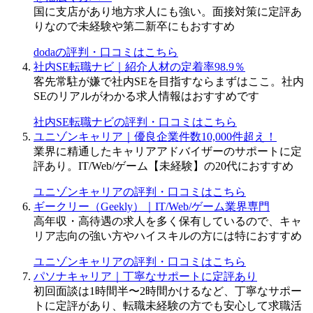
国に支店があり地方求人にも強い。面接対策に定評あ
りなので未経験や第二新卒にもおすすめ
dodaの評判・口コミはこちら
社内SE転職ナビ｜紹介人材の定着率98.9％
客先常駐が嫌で社内SEを目指すならまずはここ。社内
SEのリアルがわかる求人情報はおすすめです
社内SE転職ナビの評判・口コミはこちら
ユニゾンキャリア｜優良企業件数10,000件超え！
業界に精通したキャリアアドバイザーのサポートに定
評あり。IT/Web/ゲーム【未経験】の20代におすすめ
ユニゾンキャリアの評判・口コミはこちら
ギークリー（Geekly）｜IT/Web/ゲーム業界専門
高年収・高待遇の求人を多く保有しているので、キャ
リア志向の強い方やハイスキルの方には特におすすめ
ユニゾンキャリアの評判・口コミはこちら
パソナキャリア｜丁寧なサポートに定評あり
初回面談は1時間半〜2時間かけるなど、丁寧なサポー
トに定評があり、転職未経験の方でも安心して求職活