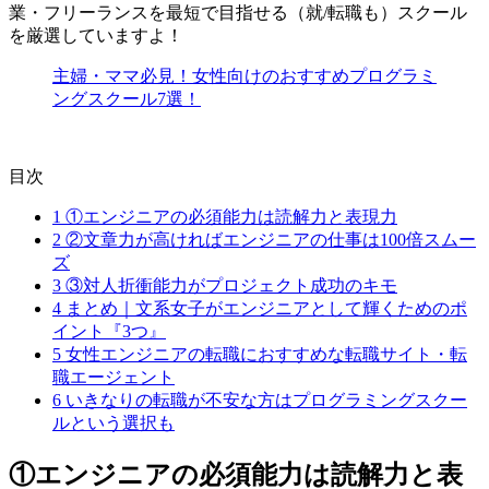
業・フリーランスを最短で目指せる（就/転職も）スクール
を厳選していますよ！
主婦・ママ必見！女性向けのおすすめプログラミ
ングスクール7選！
目次
1
①エンジニアの必須能力は読解力と表現力
2
②文章力が高ければエンジニアの仕事は100倍スムー
ズ
3
③対人折衝能力がプロジェクト成功のキモ
4
まとめ｜文系女子がエンジニアとして輝くためのポ
イント『3つ』
5
女性エンジニアの転職におすすめな転職サイト・転
職エージェント
6
いきなりの転職が不安な方はプログラミングスクー
ルという選択も
①エンジニアの必須能力は読解力と表