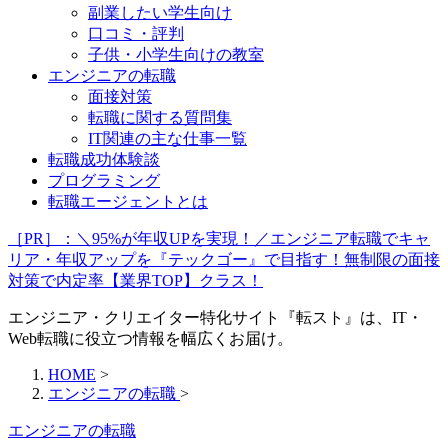
副業したい学生向け
口コミ・評判
子供・小学生向けの教室
エンジニアの転職
面接対策
転職に関する質問集
IT関連の主な仕事一覧
転職成功体験談
プログラミング
転職エージェントとは
［PR］：＼95%が年収UPを実現！／エンジニア転職でキャ
リア・年収アップを『テックゴー』で目指す！無制限の面接
対策で内定率【業界TOP】クラス！
エンジニア・クリエイター特化サイト『転スト』は、IT・
Web転職に役立つ情報を幅広くお届け。
HOME
>
エンジニアの転職
>
エンジニアの転職