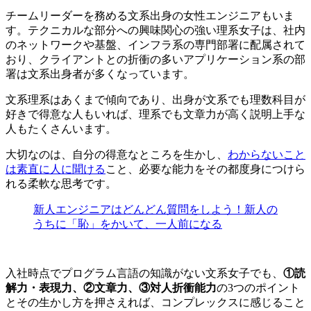
チームリーダーを務める文系出身の女性エンジニアもいま
す。テクニカルな部分への興味関心の強い理系女子は、社内
のネットワークや基盤、インフラ系の専門部署に配属されて
おり、クライアントとの折衝の多いアプリケーション系の部
署は文系出身者が多くなっています。
文系理系はあくまで傾向であり、出身が文系でも理数科目が
好きで得意な人もいれば、理系でも文章力が高く説明上手な
人もたくさんいます。
大切なのは、自分の得意なところを生かし、
わからないこと
は素直に人に聞ける
こと、必要な能力をその都度身につけら
れる柔軟な思考です。
新人エンジニアはどんどん質問をしよう！新人の
うちに「恥」をかいて、一人前になる
入社時点でプログラム言語の知識がない文系女子でも、
①読
解力・表現力、②文章力、③対人折衝能力
の
3つのポイント
とその生かし方を押さえれば、コンプレックスに感じること