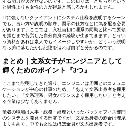
する能力が欠かせないのです。この辺りは、どちらかという
と男性よりも女性の方が得意と感じるかもしれません。
ITに強くないクライアントにシステム仕様を説明するシーン
でも、言い方や説明の順序、図示の仕方などに気を配る必要
があります。ここでは、入社当初に理系の同期と比べて要領
を掴むまで苦労した自分自身の経験が生きてきます。どうい
う資料があれば素人でもイメージしやすいか、どういう説明
なら腑に落ちたかは記憶を辿れば自ずと分かるのです。
まとめ｜文系女子がエンジニアとして
輝くためのポイント『3つ』
ここまで説明してきた通り、エンジニアは周囲とのコミュニ
ケーションが中心の仕事のため、「あえて文系出身者を採用
したい」「文系理系、男女バランスよく採用したい」と考え
る企業は少なくありません。
筆者の職場は人事・総務・経理といったバックオフィス部門
のシステムを開発する部署ですが、
文系出身者の割合は理系
よりも高く、中でも女性はほぼ全員が文系出身者
です。