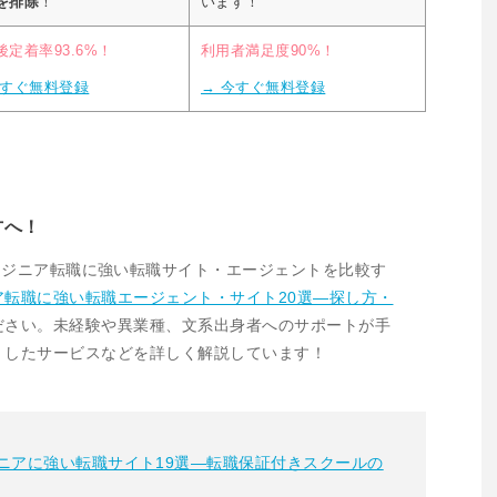
を排除
！
います！
後定着率93.6%！
利用者満足度90%！
今すぐ無料登録
→ 今すぐ無料登録
方へ！
ンジニア転職に強い転職サイト・エージェントを比較す
ア転職に強い転職エージェント・サイト20選―探し方・
ださい。未経験や異業種、文系出身者へのサポートが手
』
したサービスなどを詳しく解説しています！
ニアに強い転職サイト19選―転職保証付きスクールの