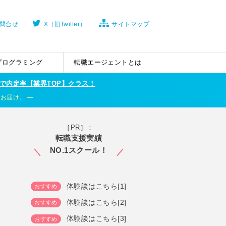
問合せ
X（旧Twitter）
サイトマップ
プログラミング
転職エージェントとは
で内定率【業界TOP】クラス！
くお届け。
［PR］：
転職支援実績
NO.1スクール！
体験談はこちら[1]
体験談はこちら[2]
体験談はこちら[3]