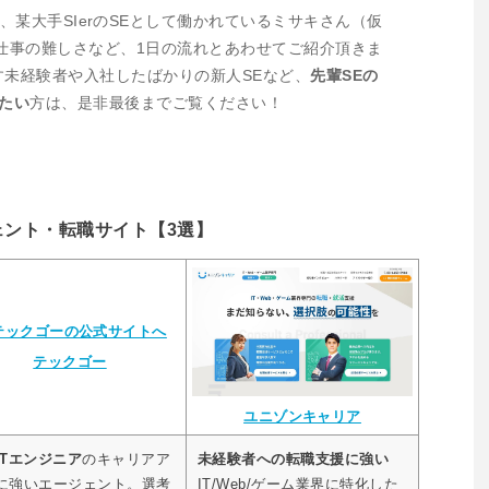
、某大手SIerのSEとして働かれているミサキさん（仮
仕事の難しさなど、1日の流れとあわせてご紹介頂きま
す未経験者や入社したばかりの新人SEなど、
先輩SEの
たい
方は、是非最後までご覧ください！
ェント・転職サイト【3選】
テックゴー
ユニゾンキャリア
ITエンジニア
のキャリアア
未経験者への転職支援に強い
に強いエージェント。選考
IT/Web/ゲーム業界に特化した