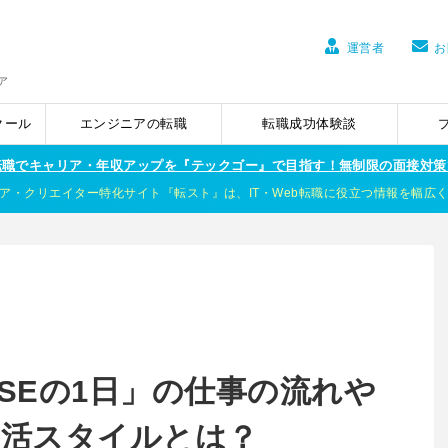
運営者
お
ア
クール
エンジニアの転職
転職成功体験談
ア転職でキャリア・年収アップを『テックゴー』で目指す！無制限の面接対策
ア・クリエイター特化サイト『転スト』は、IT・Web転職に役立つ情報を幅広
性SEの1日」の仕事の流れや
生活スタイルとは？