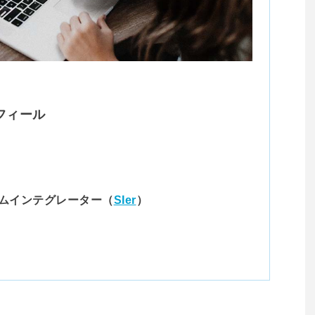
フィール
ムインテグレーター（
SIer
）