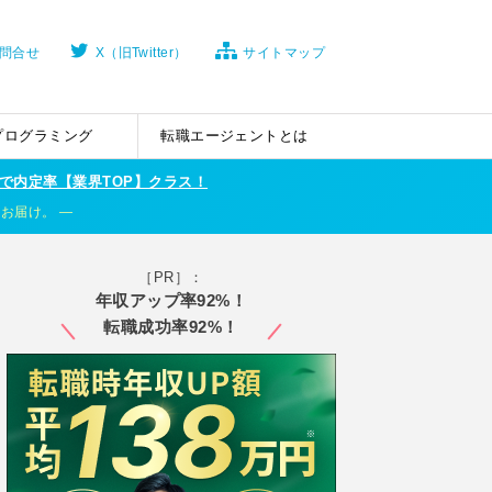
問合せ
X（旧Twitter）
サイトマップ
プログラミング
転職エージェントとは
で内定率【業界TOP】クラス！
くお届け。
［PR］：
年収アップ率92%！
転職成功率92%！