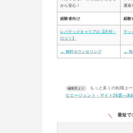
から安心！
通過
経験者向け
経験
レバテックキャリアの【評判・
テッ
口コミ】
→ 無料カウンセリング
→ 
もっと多くの転職エー
なエージェント・サイト26選―未
最短で