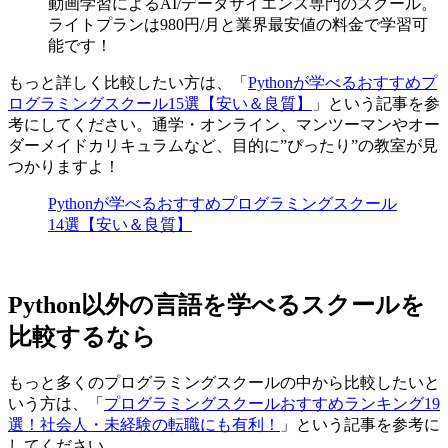
動画学習によるAI/データサイエンス専門のスクール。
ライトプランは980円/月と業界最安値の料金で学習可
能です！
もっと詳しく比較したい方は、「
Pythonが学べるおすすめプ
ログラミングスクール15選【安い＆良質】
」という記事を参
考にしてください。通学・オンライン、マンツーマンやオー
ダーメイドカリキュラムなど、目的に”ぴったり”の教室が見
つかりますよ！
Pythonが学べるおすすめプログラミングスクール
14選【安い＆良質】
Python以外の言語を学べるスクールを
比較するなら
もっと多くのプログラミングスクールの中から比較したいと
いう方は、「
プログラミングスクールおすすめランキング19
選！社会人・未経験の転職にも有利！
」という記事を参考に
してください。