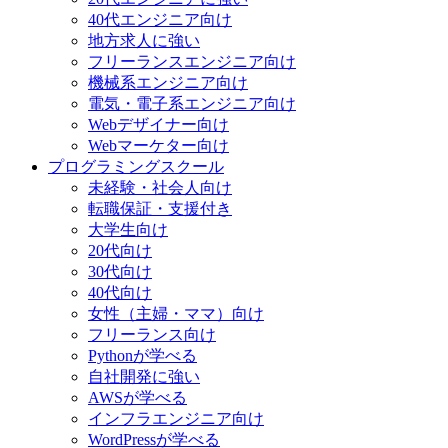
40代エンジニア向け
地方求人に強い
フリーランスエンジニア向け
機械系エンジニア向け
電気・電子系エンジニア向け
Webデザイナー向け
Webマーケター向け
プログラミングスクール
未経験・社会人向け
転職保証・支援付き
大学生向け
20代向け
30代向け
40代向け
女性（主婦・ママ）向け
フリーランス向け
Pythonが学べる
自社開発に強い
AWSが学べる
インフラエンジニア向け
WordPressが学べる