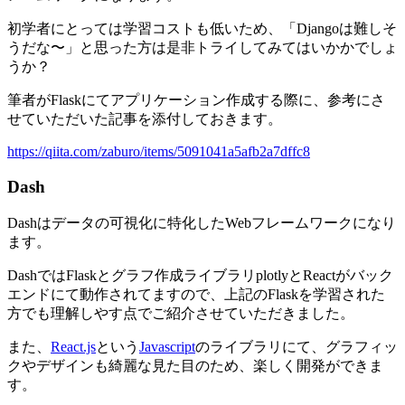
初学者にとっては学習コストも低いため、「Djangoは難しそ
うだな〜」と思った方は是非トライしてみてはいかかでしょ
うか？
筆者がFlaskにてアプリケーション作成する際に、参考にさ
せていただいた記事を添付しておきます。
https://qiita.com/zaburo/items/5091041a5afb2a7dffc8
Dash
Dashはデータの可視化に特化したWebフレームワークになり
ます。
DashではFlaskとグラフ作成ライブラリplotlyとReactがバック
エンドにて動作されてますので、上記のFlaskを学習された
方でも理解しやす点でご紹介させていただきました。
また、
React.js
という
Javascript
のライブラリにて、グラフィッ
クやデザインも綺麗な見た目のため、楽しく開発ができま
す。