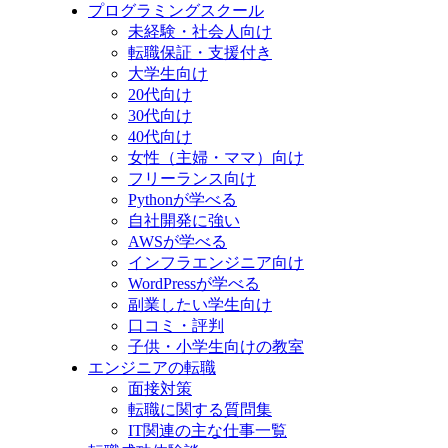
プログラミングスクール
未経験・社会人向け
転職保証・支援付き
大学生向け
20代向け
30代向け
40代向け
女性（主婦・ママ）向け
フリーランス向け
Pythonが学べる
自社開発に強い
AWSが学べる
インフラエンジニア向け
WordPressが学べる
副業したい学生向け
口コミ・評判
子供・小学生向けの教室
エンジニアの転職
面接対策
転職に関する質問集
IT関連の主な仕事一覧