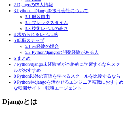
2
Djangoの求人情報
3
Python、Djangoを扱う会社について
3.1
服装自由
3.2
フレックスタイム
3.3
技術レベルの高さ
4
求められるレベル感
5
転職ステップ
5.1
未経験の場合
5.2
Python/djangoの開発経験がある人
6
まとめ
7
Python/django未経験者が本格的に学習するならスクー
ルがおすすめ
8
Python以外の言語を学べるスクールを比較するなら
9
Pythonやdjangoを活かせるエンジニア転職におすすめ
な転職サイト・転職エージェント
Djangoとは