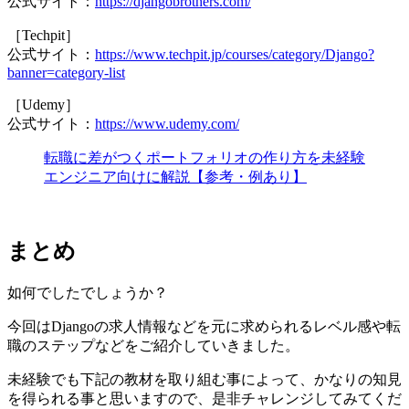
公式サイト：
https://djangobrothers.com/
［Techpit］
公式サイト：
https://www.techpit.jp/courses/category/Django?
banner=category-list
［Udemy］
公式サイト：
https://www.udemy.com/
転職に差がつくポートフォリオの作り方を未経験
エンジニア向けに解説【参考・例あり】
まとめ
如何でしたでしょうか？
今回はDjangoの求人情報などを元に求められるレベル感や転
職のステップなどをご紹介していきました。
未経験でも下記の教材を取り組む事によって、かなりの知見
を得られる事と思いますので、是非チャレンジしてみてくだ