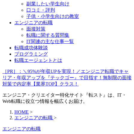
副業したい学生向け
口コミ・評判
子供・小学生向けの教室
エンジニアの転職
面接対策
転職に関する質問集
IT関連の主な仕事一覧
転職成功体験談
プログラミング
転職エージェントとは
［PR］：＼95%が年収UPを実現！／エンジニア転職でキャ
リア・年収アップを『テックゴー』で目指す！無制限の面接
対策で内定率【業界TOP】クラス！
エンジニア・クリエイター特化サイト『転スト』は、IT・
Web転職に役立つ情報を幅広くお届け。
HOME
>
エンジニアの転職
>
エンジニアの転職