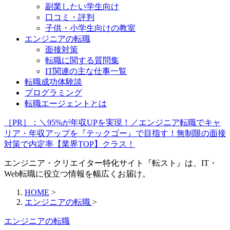
副業したい学生向け
口コミ・評判
子供・小学生向けの教室
エンジニアの転職
面接対策
転職に関する質問集
IT関連の主な仕事一覧
転職成功体験談
プログラミング
転職エージェントとは
［PR］：＼95%が年収UPを実現！／エンジニア転職でキャ
リア・年収アップを『テックゴー』で目指す！無制限の面接
対策で内定率【業界TOP】クラス！
エンジニア・クリエイター特化サイト『転スト』は、IT・
Web転職に役立つ情報を幅広くお届け。
HOME
>
エンジニアの転職
>
エンジニアの転職