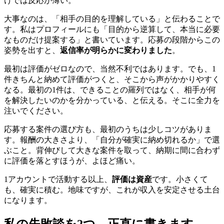
けでは反応が薄い。
大事なのは、「相手の目的を理解している」と伝わることで
す。私はプロフィールにも「目的から逆算して、本当に必要
なものだけ提案する」と書いています。応募の段階からこの
姿勢を出すと、
返信率が明らかに変わりました
。
最初は評価がゼロなので、当然不利ではあります。でも、1
件きちんと納めて評価がつくと、そこから声がかかりやすく
なる。最初の1件は、できることの羅列ではなく、
相手が何
を解決したいのかを分かっている、と伝える
。そこに全力を
注いでください。
応募する案件の選び方も、最初のうちは少しコツがありま
す。報酬の大きさより、「自分が確実に納め切れるか」で選
ぶこと。背伸びして大きな案件を取って、納期に間に合わず
に評価を落とすほうが、よほど痛い。
1アカウントで活動する以上、
評価は資産
です。小さくて
も、確実に積む。地味ですが、これが収入を安定させる土台
になります。
私の失敗談を2つ、正直に書きます