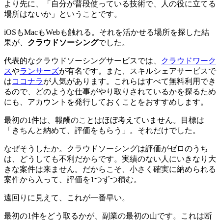
より先に、「自分が普段使っている技術で、人の役に立てる
場所はないか」ということです。
iOSもMacもWebも触れる。それを活かせる場所を探した結
果が、
クラウドソーシング
でした。
代表的なクラウドソーシングサービスでは、
クラウドワーク
ス
や
ランサーズ
が有名です。また、スキルシェアサービスで
は
ココナラ
が人気があります。これらはすべて無料利用でき
るので、どのような仕事がやり取りされているかを探るため
にも、アカウントを発行しておくことをおすすめします。
最初の1件は、報酬のことはほぼ考えていません。目標は
「きちんと納めて、評価をもらう」。それだけでした。
なぜそうしたか。クラウドソーシングは評価がゼロのうち
は、どうしても不利だからです。実績のない人にいきなり大
きな案件は来ません。だからこそ、
小さく確実に納められる
案件から入って、評価を1つずつ積む
。
遠回りに見えて、これが一番早い。
最初の1件をどう取るかが、副業の最初の山です。これは断