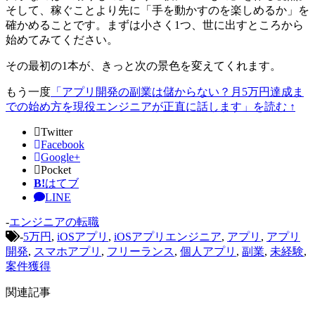
そして、稼ぐことより先に「手を動かすのを楽しめるか」を
確かめることです。まずは小さく1つ、世に出すところから
始めてみてください。
その最初の1本が、きっと次の景色を変えてくれます。
もう一度
「アプリ開発の副業は儲からない？月5万円達成ま
での始め方を現役エンジニアが正直に話します」を読む ↑
Twitter
Facebook
Google+
Pocket
B!
はてブ
LINE
-
エンジニアの転職
-
5万円
,
iOSアプリ
,
iOSアプリエンジニア
,
アプリ
,
アプリ
開発
,
スマホアプリ
,
フリーランス
,
個人アプリ
,
副業
,
未経験
,
案件獲得
関連記事