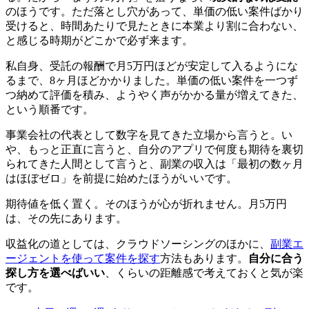
のほうです。ただ落とし穴があって、単価の低い案件ばかり
受けると、時間あたりで見たときに本業より割に合わない、
と感じる時期がどこかで必ず来ます。
私自身、受託の報酬で月5万円ほどが安定して入るようにな
るまで、8ヶ月ほどかかりました。
単価の低い案件を一つず
つ納めて評価を積み、ようやく声がかかる量が増えてきた
、
という順番です。
事業会社の代表として数字を見てきた立場から言うと。い
や、もっと正直に言うと、自分のアプリで何度も期待を裏切
られてきた人間として言うと、副業の収入は「最初の数ヶ月
はほぼゼロ」を前提に始めたほうがいいです。
期待値を低く置く。そのほうが心が折れません。月5万円
は、その先にあります。
収益化の道としては、クラウドソーシングのほかに、
副業エ
ージェントを使って案件を探す
方法もあります。
自分に合う
探し方を選べばいい
、くらいの距離感で考えておくと気が楽
です。