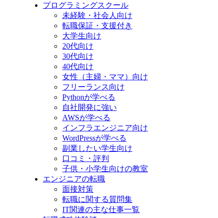
プログラミングスクール
未経験・社会人向け
転職保証・支援付き
大学生向け
20代向け
30代向け
40代向け
女性（主婦・ママ）向け
フリーランス向け
Pythonが学べる
自社開発に強い
AWSが学べる
インフラエンジニア向け
WordPressが学べる
副業したい学生向け
口コミ・評判
子供・小学生向けの教室
エンジニアの転職
面接対策
転職に関する質問集
IT関連の主な仕事一覧