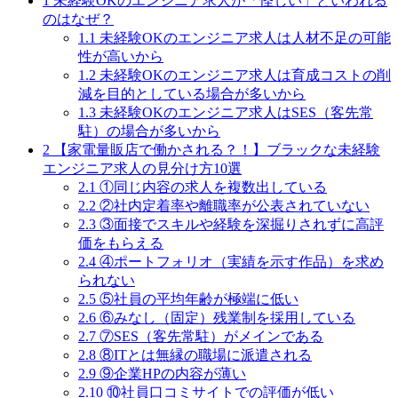
1
未経験OKのエンジニア求人が「怪しい」といわれる
のはなぜ？
1.1
未経験OKのエンジニア求人は人材不足の可能
性が高いから
1.2
未経験OKのエンジニア求人は育成コストの削
減を目的としている場合が多いから
1.3
未経験OKのエンジニア求人はSES（客先常
駐）の場合が多いから
2
【家電量販店で働かされる？！】ブラックな未経験
エンジニア求人の見分け方10選
2.1
①同じ内容の求人を複数出している
2.2
②社内定着率や離職率が公表されていない
2.3
③面接でスキルや経験を深掘りされずに高評
価をもらえる
2.4
④ポートフォリオ（実績を示す作品）を求め
られない
2.5
⑤社員の平均年齢が極端に低い
2.6
⑥みなし（固定）残業制を採用している
2.7
⑦SES（客先常駐）がメインである
2.8
⑧ITとは無縁の職場に派遣される
2.9
⑨企業HPの内容が薄い
2.10
⑩社員口コミサイトでの評価が低い