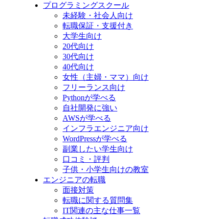
プログラミングスクール
未経験・社会人向け
転職保証・支援付き
大学生向け
20代向け
30代向け
40代向け
女性（主婦・ママ）向け
フリーランス向け
Pythonが学べる
自社開発に強い
AWSが学べる
インフラエンジニア向け
WordPressが学べる
副業したい学生向け
口コミ・評判
子供・小学生向けの教室
エンジニアの転職
面接対策
転職に関する質問集
IT関連の主な仕事一覧