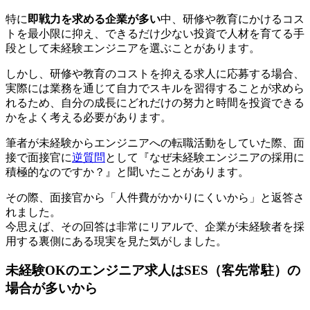
特に
即戦力を求める企業が多い
中、研修や教育にかけるコス
トを最小限に抑え、できるだけ少ない投資で人材を育てる手
段として未経験エンジニアを選ぶことがあります。
しかし、研修や教育のコストを抑える求人に応募する場合、
実際には業務を通じて
自力でスキルを習得することが求めら
れる
ため、自分の成長にどれだけの努力と時間を投資できる
かをよく考える必要があります。
筆者が未経験からエンジニアへの転職活動をしていた際、面
接で面接官に
逆質問
として『なぜ未経験エンジニアの採用に
積極的なのですか？』と聞いたことがあります。
その際、面接官から「人件費がかかりにくいから」と返答さ
れました。
今思えば、その回答は非常にリアルで、
企業が未経験者を採
用する裏側にある現実
を見た気がしました。
未経験OKのエンジニア求人はSES（客先常駐）の
場合が多いから