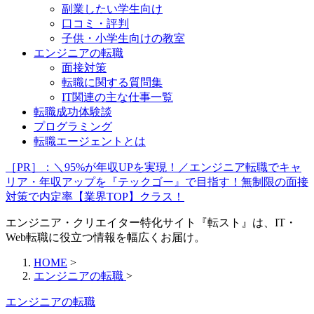
副業したい学生向け
口コミ・評判
子供・小学生向けの教室
エンジニアの転職
面接対策
転職に関する質問集
IT関連の主な仕事一覧
転職成功体験談
プログラミング
転職エージェントとは
［PR］：＼95%が年収UPを実現！／エンジニア転職でキャ
リア・年収アップを『テックゴー』で目指す！無制限の面接
対策で内定率【業界TOP】クラス！
エンジニア・クリエイター特化サイト『転スト』は、IT・
Web転職に役立つ情報を幅広くお届け。
HOME
>
エンジニアの転職
>
エンジニアの転職