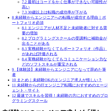
7.2
最初はコードをかく仕事ができない可能性が
高い
7.3
30歳以上は転職の成功率が下がる
8
未経験からエンジニアへの転職が成功する理由｜ポ
ートフォリオ必須
8.1
エンジニアが人材不足と未経験者に対する需
要の増加
8.2
プログラミングスクールの受講料に補助金が
出ることがある
8.3
実務経験がなくてもポートフォリオ（作品）
があれば評価される
8.4
実務経験がなくてもコミュニケーション力な
どのソフトスキルが重宝される
9
【体験談】未経験からエンジニアになって辞めた筆
者
10
まとめ｜未経験OKのエンジニア求人が怪しい？
11
未経験からのITエンジニア転職におすすめのエージ
ェント・サイト
12
最速でスキルを習得！未経験の方におすすめのプロ
グラミングスクール