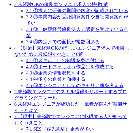
3
未経験OKの優良エンジニア求人の特徴6選
3.1
①求人に研修の期間や内容が記載されている
3.2
②事業内容が受託開発案件や自社開発案件が
多い
3.3
③「健康経営優良法人」認定を受けている企
業
3.4
④内定までの面接が複数回ある
4
【対策】未経験OKの怪しいエンジニア求人で後悔し
ないために最低限すべきこと6選
4.1
①スキル、ITの知識を身に付ける
4.2
②ポートフォリオ（作品）を作成する
4.3
③企業の情報収集をする
4.4
④多くの企業と面接する
4.5
⑤エンジニアとしてのキャリア像を考える
5
未経験エンジニアのスキル獲得をサポートするプロ
グラミングスクール
6
未経験エンジニアが成功した！筆者が選んだ転職サ
イトとは？
7
【現実】未経験でエンジニアに転職する人が知って
おくべきこと
7.1
SES（客先常駐）企業が多い