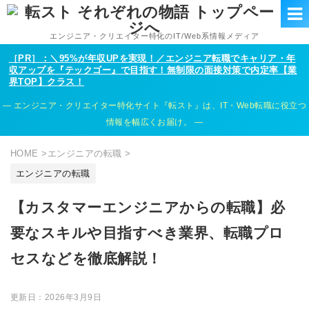
エンジニア・クリエイター特化のIT/Web系情報メディア
［PR］：＼95%が年収UPを実現！／エンジニア転職でキャリア・年
収アップを『テックゴー』で目指す！無制限の面接対策で内定率【業
界TOP】クラス！
エンジニア・クリエイター特化サイト『転スト』は、IT・Web転職に役立つ
情報を幅広くお届け。
HOME
>
エンジニアの転職
>
エンジニアの転職
【カスタマーエンジニアからの転職】必
要なスキルや目指すべき業界、転職プロ
セスなどを徹底解説！
更新日：
2026年3月9日