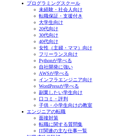
プログラミングスクール
未経験・社会人向け
転職保証・支援付き
大学生向け
20代向け
30代向け
40代向け
女性（主婦・ママ）向け
フリーランス向け
Pythonが学べる
自社開発に強い
AWSが学べる
インフラエンジニア向け
WordPressが学べる
副業したい学生向け
口コミ・評判
子供・小学生向けの教室
エンジニアの転職
面接対策
転職に関する質問集
IT関連の主な仕事一覧