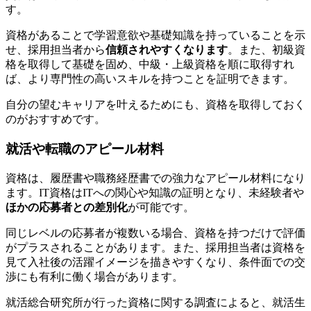
す。
資格があることで学習意欲や基礎知識を持っていることを示
せ、採用担当者から
信頼されやすくなります
。また、初級資
格を取得して基礎を固め、中級・上級資格を順に取得すれ
ば、より
専門性の高いスキルを持つことを証明
できます。
自分の望むキャリアを叶えるためにも、資格を取得しておく
のがおすすめです。
就活や転職のアピール材料
資格は、履歴書や職務経歴書での強力なアピール材料になり
ます。IT資格はITへの関心や知識の証明となり、未経験者や
ほかの応募者との差別化
が可能です。
同じレベルの応募者が複数いる場合、資格を持つだけで評価
がプラスされることがあります。また、採用担当者は資格を
見て
入社後の活躍イメージを描きやすくなり、条件面での交
渉にも有利に働く
場合があります。
就活総合研究所が行った資格に関する調査によると、就活生