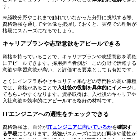
す。
未経験分野やこれまで触れていなかった分野に挑戦する際、
資格勉強を通して全体像を把握しておくと、実務での理解が
格段にスムーズになる
でしょう。
キャリアプランや志望意欲をアピールできる
資格を持っていることで、
キャリアプランや志望意欲を明確
にアピール
できます。採用担当者側が「この分野で活躍する
意欲や学習意欲が高い」と評価する要素としても有効です。
とくにインフラ系やセキュリティ系などの専門性の高い職種
では、資格があることで
入社後の役割を具体的にイメージ
し
てもらいやすくなります。資格取得は、入社後のキャリアや
入社意欲を効率的にアピールする格好の材料です。
ITエンジニアへの適性をチェックできる
資格勉強は、自分が
ITエンジニアに向いているか
を確認す
る手段
にもなります。勉強がスムーズに進めば興味や適性が