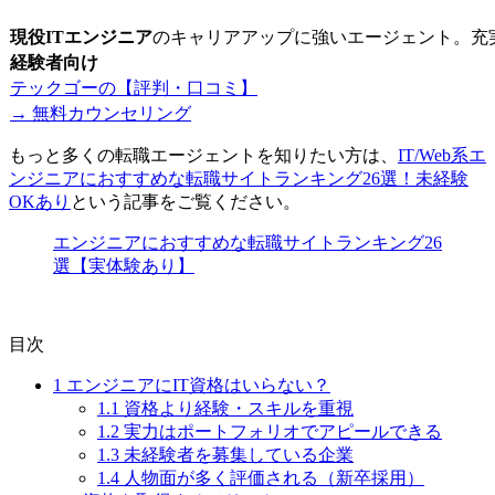
現役ITエンジニア
のキャリアアップに強いエージェント。充
経験者向け
テックゴーの【評判・口コミ】
→ 無料カウンセリング
もっと多くの転職エージェントを知りたい方は、
IT/Web系エ
ンジニアにおすすめな転職サイトランキング26選！未経験
OKあり
という記事をご覧ください。
エンジニアにおすすめな転職サイトランキング26
選【実体験あり】
目次
1
エンジニアにIT資格はいらない？
1.1
資格より経験・スキルを重視
1.2
実力はポートフォリオでアピールできる
1.3
未経験者を募集している企業
1.4
人物面が多く評価される（新卒採用）