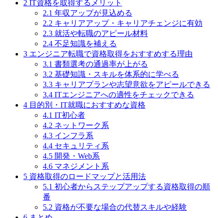
2
IT資格を取得するメリット
2.1
年収アップが見込める
2.2
キャリアアップ・キャリアチェンジに有効
2.3
就活や転職のアピール材料
2.4
不足知識を補える
3
エンジニア転職で資格取得をおすすめする理由
3.1
書類選考の通過率が上がる
3.2
基礎知識・スキルを体系的に学べる
3.3
キャリアプランや志望意欲をアピールできる
3.4
ITエンジニアへの適性をチェックできる
4
目的別・IT就職におすすめな資格
4.1
IT初心者
4.2
ネットワーク系
4.3
インフラ系
4.4
セキュリティ系
4.5
開発・Web系
4.6
マネジメント系
5
資格取得のロードマップと活用法
5.1
初心者からステップアップする資格取得の順
番
5.2
資格が不要な場合の代替スキルや経験
6
まとめ