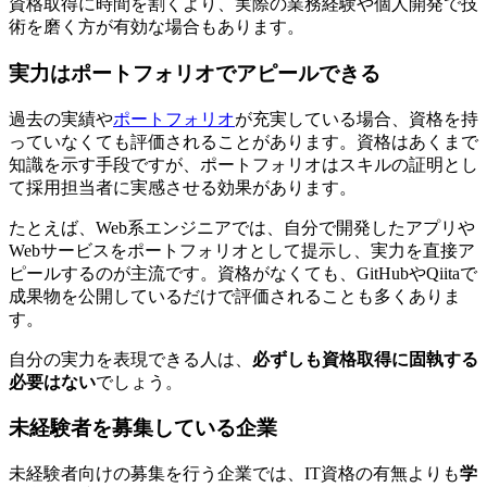
資格取得に時間を割くより、実際の業務経験や個人開発で技
術を磨く方が有効な場合もあります。
実力はポートフォリオでアピールできる
過去の実績や
ポートフォリオ
が充実している場合、資格を持
っていなくても評価されることがあります。資格はあくまで
知識を示す手段ですが、ポートフォリオは
スキルの証明とし
て採用担当者に実感させる効果
があります。
たとえば、Web系エンジニアでは、自分で開発したアプリや
Webサービスをポートフォリオとして提示し、実力を直接ア
ピールするのが主流です。資格がなくても、
GitHubやQiitaで
成果物を公開しているだけで評価される
ことも多くありま
す。
自分の実力を表現できる人は、
必ずしも資格取得に固執する
必要はない
でしょう。
未経験者を募集している企業
未経験者向けの募集を行う企業では、IT資格の有無よりも
学