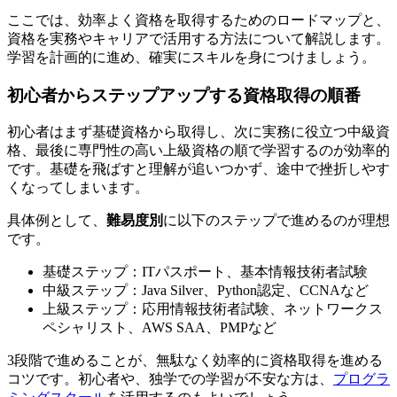
ここでは、効率よく資格を取得するためのロードマップと、
資格を実務やキャリアで活用する方法について解説します。
学習を計画的に進め、確実にスキルを身につけましょう。
初心者からステップアップする資格取得の順番
初心者はまず基礎資格から取得し、次に実務に役立つ中級資
格、最後に専門性の高い上級資格の順で学習するのが効率的
です。基礎を飛ばすと理解が追いつかず、途中で挫折しやす
くなってしまいます。
具体例として、
難易度別
に以下のステップで進めるのが理想
です。
基礎ステップ：ITパスポート、基本情報技術者試験
中級ステップ：Java Silver、Python認定、CCNAなど
上級ステップ：応用情報技術者試験、ネットワークス
ペシャリスト、AWS SAA、PMPなど
3段階で進めることが、無駄なく効率的に資格取得を進める
コツです。初心者や、独学での学習が不安な方は、
プログラ