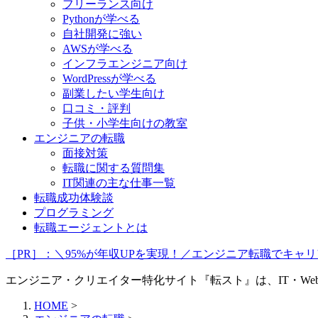
フリーランス向け
Pythonが学べる
自社開発に強い
AWSが学べる
インフラエンジニア向け
WordPressが学べる
副業したい学生向け
口コミ・評判
子供・小学生向けの教室
エンジニアの転職
面接対策
転職に関する質問集
IT関連の主な仕事一覧
転職成功体験談
プログラミング
転職エージェントとは
［PR］：＼95%が年収UPを実現！／エンジニア転職でキ
エンジニア・クリエイター特化サイト『転スト』は、IT・W
HOME
>