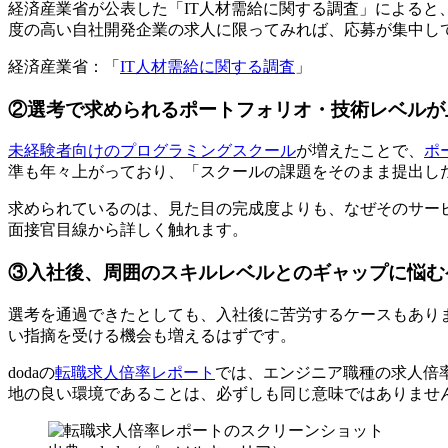
経済産業省が公表した「IT人材需給に関する調査」によると
度の高い自社開発企業の求人に限ってみれば、応募が集中し
経済産業省：「
IT人材需給に関する調査
」
②選考で求められるポートフォリオ・技術レベルが
未経験者向けのプログラミングスクール
が増えたことで、
ポ
準も年々上がっており、「スクールの課題をそのまま提出し
求められているのは、見た目の完成度よりも、
なぜそのサー
面接官目線から詳しく触れます。
③入社後、周囲のスキルレベルとのギャップに悩む
選考を通過できたとしても、入社後に苦労するケースもあり
い指摘を受ける機会も増えるはずです。
dodaの
転職求人倍率レポート
では、エンジニア職種の求人倍
地の良い環境であることは、必ずしも同じ意味ではありませ