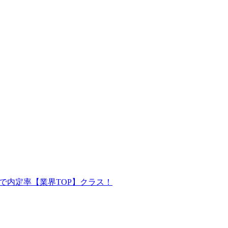
で内定率【業界TOP】クラス！