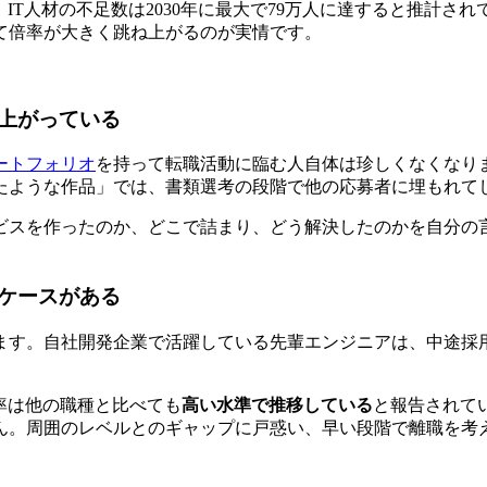
、
IT人材の不足数は2030年に最大で79万人に達する
と推計され
て倍率が大きく跳ね上がるのが実情です。
上がっている
ートフォリオ
を持って転職活動に臨む人自体は珍しくなくなり
たような作品」では、書類選考の段階で他の応募者に埋もれて
ビスを作ったのか、どこで詰まり、どう解決したのか
を自分の
ケースがある
ます。自社開発企業で活躍している先輩エンジニアは、中途採
率は他の職種と比べても
高い水準で推移している
と報告されて
ん。周囲のレベルとのギャップに戸惑い、
早い段階で離職を考