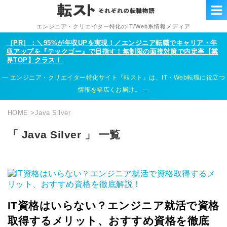
エンジニア・クリエイター特化のIT/Web系情報メディア
［PR］：＼95%が年収UPを実現！／エンジニア転職でキャリア・年
収アップを『テックゴー』で目指す！無制限の面接対策で内定率【業
界TOP】クラス！
エンジニア・クリエイター特化サイト『転スト』は、IT・Web転職に役立つ
情報を幅広くお届け。
HOME
>
Java Silver
「 Java Silver 」 一覧
IT資格はいらない？エンジニア就活で資格
取得するメリット、おすすめ資格を徹底