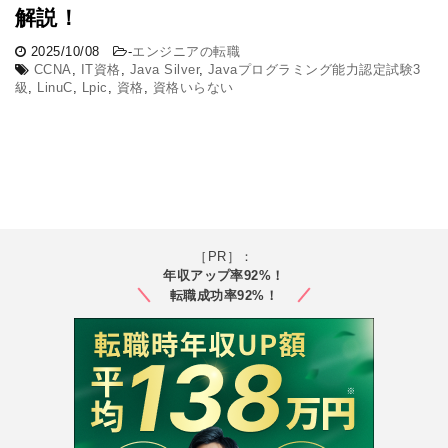
解説！
2025/10/08
-
エンジニアの転職
CCNA
,
IT資格
,
Java Silver
,
Javaプログラミング能力認定試験3
級
,
LinuC
,
Lpic
,
資格
,
資格いらない
［PR］：
年収アップ率92%！
転職成功率92%！