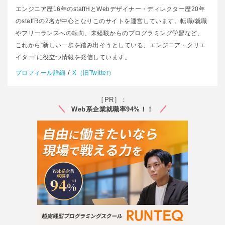
エンジニア歴16年のstaffHとWebデザイナー・ディレクター歴20年
のstaffRの2名が中心となりこのサイトを運営しています。転職/就職
やフリーランスへの転向、未経験からのプログラミング学習など、
これから”新しい一歩を踏み出そうとしている、エンジニア・クリエ
イター”に役立つ情報を発信しています。
/
プロフィール詳細
X（旧Twitter）
［PR］：
Web系企業就職率94%！！